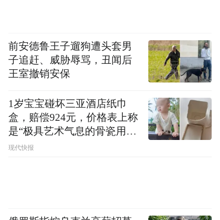
前安德鲁王子遛狗遭头套男
子追赶、威胁辱骂，丑闻后
王室撤销安保
1岁宝宝碰坏三亚酒店纸巾
盒，赔偿924元，价格表上称
是“极具艺术气息的骨瓷用
品”
现代快报