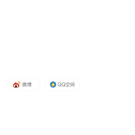
活动伊始，山东保利置业副总经理李昌盛总
登台致辞。李总首先对现场的企业家学员们
致以了热烈的欢迎和诚挚的端午问候。李总
围绕保利九宸赋的项目理念展开分享，细致
介绍了项目兼具质感与温度的高端人居体
系、专属圈层服务底蕴以及沉浸式的生活美
学场景，充分展现了保利对高端圈层交流场
景的深耕与打磨。同时，他分享了保利深耕