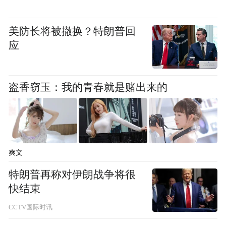
院常务副院长李汶徽登台发表致辞。李汶徽
院长首先代表中国经营管理研究院、儒商教
美防长将被撤换？特朗普回
育研究院，向精心筹备本次活动的山东保利
应
置业及保利九宸赋生活美学馆团队致以诚挚
谢意，同时向深耕实业、潜心求学的全体企
盗香窃玉：我的青春就是赌出来的
业家学员送上端午安康的美好祝福。
她表示，博士同窗情谊纯粹赤诚、弥足珍
贵。每一次相聚，都是思想的碰撞、资源的
互通，更是初心的重温与力量的积蓄，为企
爽文
业家突破发展瓶颈、拓宽产业视野提供有力
特朗普再称对伊朗战争将很
助力。
快结束
CCTV国际时讯
最后，李院长寄语全体学员，坚守终身向学