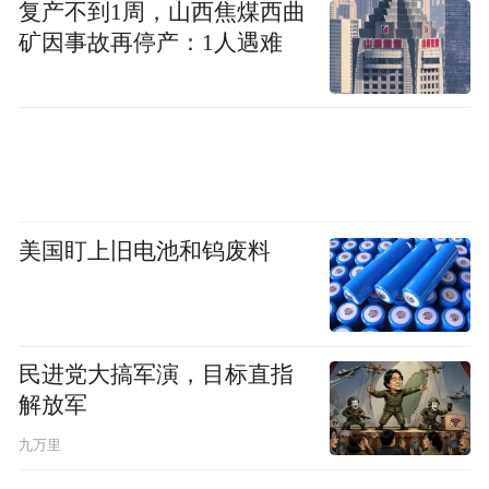
复产不到1周，山西焦煤西曲
之心与实业报国初心，以文润心、以商致
矿因事故再停产：1人遇难
远，依托优质同窗圈层相互赋能、凝心聚
力、共创共赢，并与大家共勉：以梦为马，
不负韶华，砥砺前行，未来可期！
美国盯上旧电池和钨废料
民进党大搞军演，目标直指
解放军
九万里