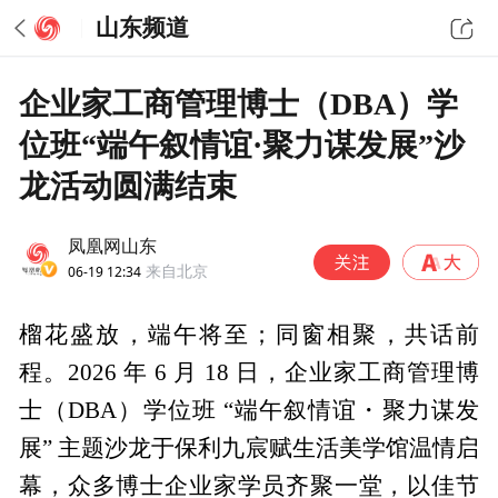
山东频道
企业家工商管理博士（DBA）学
位班“端午叙情谊·聚力谋发展”沙
龙活动圆满结束
凤凰网山东
06-19 12:34
来自北京
榴花盛放，端午将至；同窗相聚，共话前
程。2026 年 6 月 18 日，企业家工商管理博
士（DBA）学位班 “端午叙情谊・聚力谋发
展” 主题沙龙于保利九宸赋生活美学馆温情启
幕，众多博士企业家学员齐聚一堂，以佳节