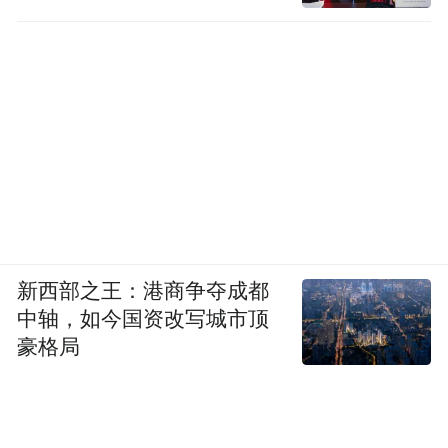
本次主题分享内容扎实、贴合实战，针对性
赋能企业家经营与商务提升。王斌老师聚焦
崇德尚礼的商业底层逻辑、分寸有度的商务
仪礼、精准共情的沟通技巧
三大核心板块展
开深度拆解。结合多年政企管理实战经验，
跳出固化理论框架，紧扣当下企业经营痛
点，深度剖析商业伦理与品牌发展的内在关
联，细致讲解高端商务礼仪应用场景，传授
精准共情、高效拓客的沟通方法。
新西部之王：港商争夺成都
中轴，如今国资改写城市顶
主题分享结束后，全体学员一同移步参观保
豪格局
利九宸赋生活美学馆。在工作人员的专业讲
解下，大家沉浸式体验项目匠心打造的高端
人居空间、雅致美学景观与专属圈层配套服