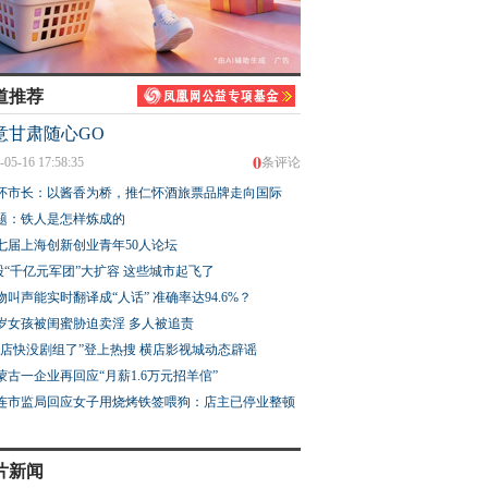
道推荐
意甘肃随心GO
0
-05-16 17:58:35
条评论
怀市长：以酱香为桥，推仁怀酒旅票品牌走向国际
题：铁人是怎样炼成的
七届上海创新创业青年50人论坛
股“千亿元军团”大扩容 这些城市起飞了
物叫声能实时翻译成“人话” 准确率达94.6%？
3岁女孩被闺蜜胁迫卖淫 多人被追责
横店快没剧组了”登上热搜 横店影视城动态辟谣
蒙古一企业再回应“月薪1.6万元招羊倌”
连市监局回应女子用烧烤铁签喂狗：店主已停业整顿
片新闻