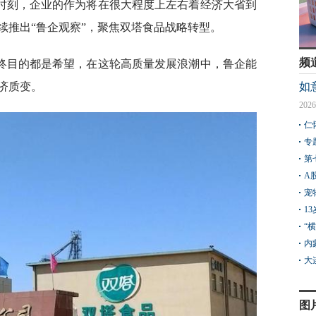
时刻，企业的作为将在很大程度上左右着经济大省到
续推出“鲁企观察”，聚焦双塔食品战略转型。
频
终目的都是希望，在这轮高质量发展浪潮中，鲁企能
济质变。
如
2026
仁
专
第
A
宠
1
“
内
大
图