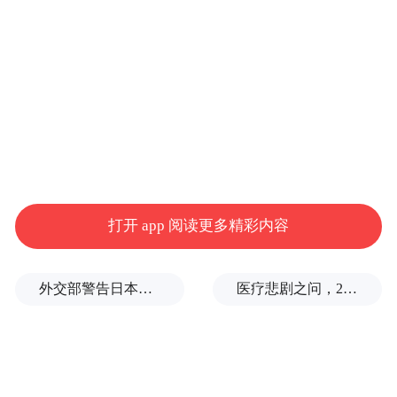
打开 app 阅读更多精彩内容
外交部警告日本：不要再次走向历史的被告席
医疗悲剧之问，2岁半患儿身亡，医生获刑1年