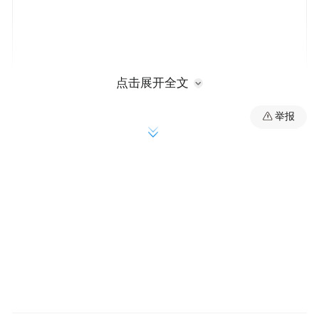
点击展开全文
举报
来源：枣庄日报
“特别声明：以上作品内容(包括在内的视频、图片或音
频)为凤凰网旗下自媒体平台“大风号”用户上传并发
布，本平台仅提供信息存储空间服务。
Notice: The content above (including the videos,
pictures and audios if any) is uploaded and posted
by the user of Dafeng Hao, which is a social media
platform and merely provides information storage
space services.”