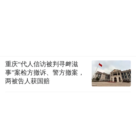
重庆“代人信访被判寻衅滋
事”案检方撤诉、警方撤案，
两被告人获国赔