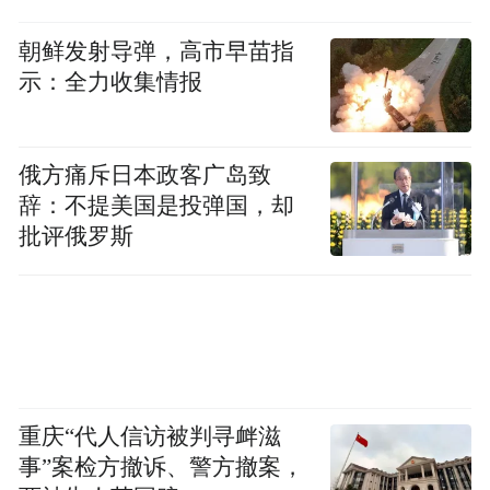
朝鲜发射导弹，高市早苗指
示：全力收集情报
俄方痛斥日本政客广岛致
辞：不提美国是投弹国，却
批评俄罗斯
重庆“代人信访被判寻衅滋
事”案检方撤诉、警方撤案，