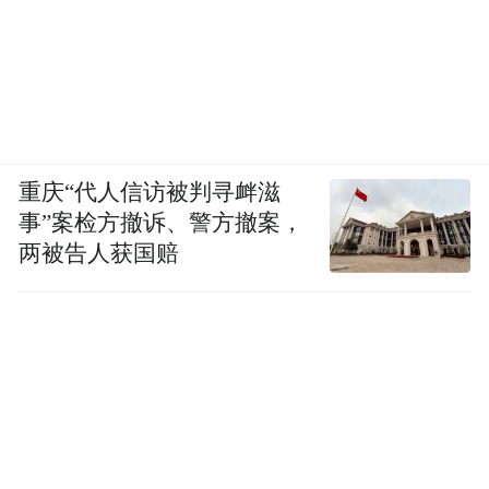
重庆“代人信访被判寻衅滋
事”案检方撤诉、警方撤案，
两被告人获国赔