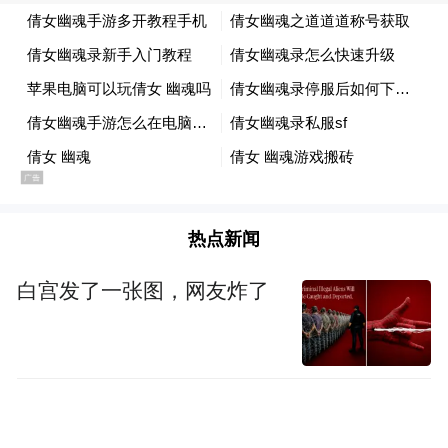
手术首先由血管外科刘洋、申朔豪主治医
师、穆高航住院医师从股动脉取栓，双侧股
总动脉、股浅动脉取栓顺利，但双侧髂总动
脉、髂外动脉为慢性闭塞状态，病灶坚韧无
法开通。经股动脉冠脉介入治疗无法实施，
决定启用备用方案。韩辉副主任医师负责
热点新闻
ECMO管理，确保术中患者生命安全；翟纯
刚主治医师负责冠脉介入治疗，6F鞘管30°穿
白宫发了一张图，网友炸了
刺ECMO回路，保持鞘管角度和支撑力，管
路无出血，操作得以继续进行。术中证实
LAD完全闭塞，顺利开通，并释放1枚药物球
囊，血流恢复。完成介入治疗手术后，暂时