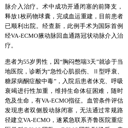
脉介入治疗。术中成功开通闭塞的前降支，
释放1枚药物球囊，完成血运重建，目前患者
已顺利出院。经查新，此例手术为国际首例
经VA-ECMO腋动脉回血通路冠状动脉介入治
疗。
患者为55岁男性，因“胸闷憋喘3天”就诊于当
地医院，诊断为“急性心肌损伤、Ⅱ型呼衰、
糖尿病酮症酸中毒”，入院后患者休克、呼吸
衰竭进行性加重，维持生命体征困难，随时
危及生命，有VA-ECMO指征。血管条件评估
发现患者双侧股动脉闭塞，无法通过常规路
径建立VA-ECMO，遂紧急联系齐鲁医院重症