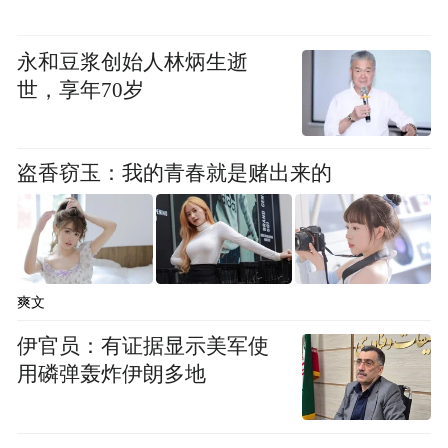
阻断ECMO回路和腋动脉插管1分钟，快速截
除“管中管”段ECMO管路，重新连接后ECMO
永和豆浆创始人林炳生逝
运行正常，患者生命体征平稳。介入术后2
世，享年70岁
天，患者心功能进一步改善，成功撤离
ECMO，心外科孟祥斌、血管外科申朔豪主
盗香窃玉：我的青春就是赌出来的
治医师予以修补腋动脉。患者四肢功能保存
良好，最终恢复顺利出院。
ECMO回血管路穿刺替代传统动脉介入通
路、治疗后截除部分管路这一操作及保障流
爽文
程，为血管通路困难的ECMO患者开展微创
伊官员：有证据显示美军使
介入治疗开创了一种全新可借鉴的方法和步
用磷弹轰炸伊朗多地
骤。该技术的成功实施，标志着齐鲁医院心
脏重症团队与ECMO MDT团队在危重症心血