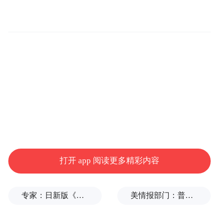
打开 app 阅读更多精彩内容
专家：日新版《防卫白皮书》“贼喊捉贼”，想向外界传达三个信号
美情报部门：普京或发动有限攻击，试探北约集体防御