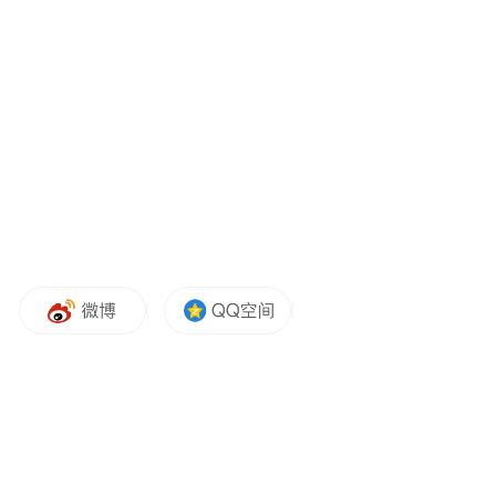
冠脉CTA提示冠状动脉粥样硬化并多发狭
窄，左前降支重度狭窄。冠脉介入治疗是进
一步改善心功能、撤离ECMO的必要条件，
但四肢动脉均无法直接穿刺使用，无可用外
周动脉入路。ECMO MDT团队和心脏重症团
队反复论证救治流程，决定首先对股动脉、
髂动脉取栓，尝试恢复下肢正常血供和动脉
上行通路，如手术成功，经股动脉行冠脉介
入治疗；如开通失败，穿刺ECMO回血回
路，以“管中管”技术置入6F鞘管，经腋动脉
插管、升主动脉完成冠状动脉介入治疗，术
中备ECMO管路出血紧急处置预案。