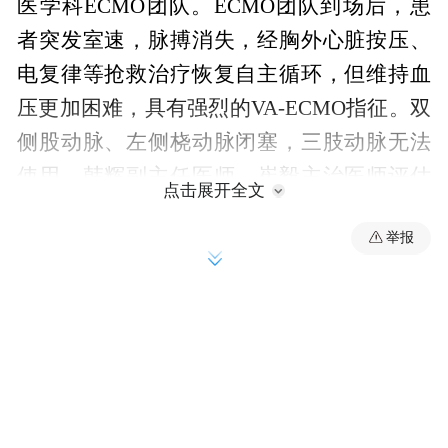
医学科ECMO团队。ECMO团队到场后，患
者突发室速，脉搏消失，经胸外心脏按压、
电复律等抢救治疗恢复自主循环，但维持血
压更加困难，具有强烈的VA-ECMO指征。双
侧股动脉、左侧桡动脉闭塞，三肢动脉无法
使用。韩辉副主任医师、崔毅主治医师评估
点击展开全文
后予以经由唯一可选动脉通路右腋动脉和右
举报
股静脉建立VA-ECMO，上机后立即转运至山
东大学齐鲁医院重症医学科三病区。