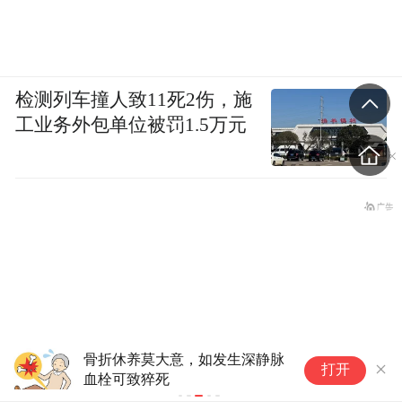
检测列车撞人致11死2伤，施
工业务外包单位被罚1.5万元
骨折休养莫大意，如发生深静脉
一
打开
血栓可致猝死
照
年