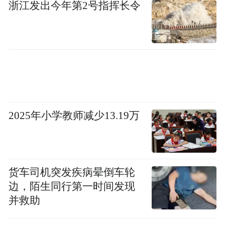
浙江发出今年第2号指挥长令
管疾病救治领域技术创新取得新突破。
【通讯员：韩辉 翟纯刚 崔子昂】
“特别声明：以上作品内容(包括在内的视频、图片或音
频)为凤凰网旗下自媒体平台“大风号”用户上传并发
布，本平台仅提供信息存储空间服务。
Notice: The content above (including the videos,
2025年小学教师减少13.19万
pictures and audios if any) is uploaded and posted
by the user of Dafeng Hao, which is a social media
platform and merely provides information storage
space services.”
货车司机突发疾病晕倒车轮
边，陌生同行第一时间发现
并救助