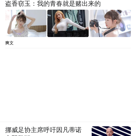
盗香窃玉：我的青春就是赌出来的
爽文
挪威足协主席呼吁因凡蒂诺