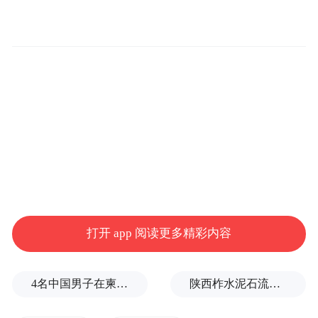
社区不仅看重孩子的参与意愿，更注重家长
的支持与配合，为志愿服务常态化开展打下
坚实基础。队伍成立前期，社区通过微信
群、公众号、线下走访等方式，面向辖区8至
15岁青少年广泛征集志愿力量，经家长自
打开 app 阅读更多精彩内容
荐、社区综合考察，最终选拔出12名首批红
领巾志愿者。授旗仪式现场，又有近20名家
4名中国男子在柬埔寨杀人抛尸，被判无期
陕西柞水泥石流已致2人死亡，仍有1人失联
长为孩子登记了意向信息，为队伍发展储备