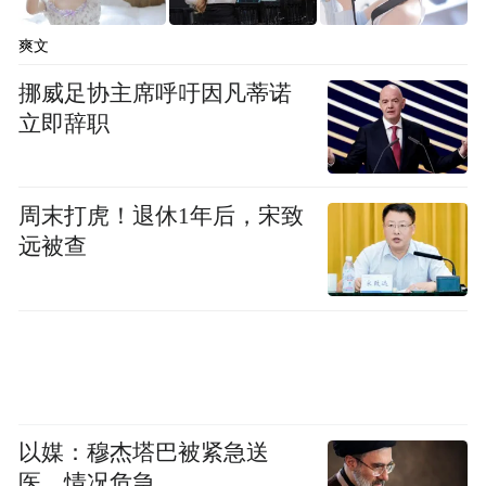
space services.”
爽文
挪威足协主席呼吁因凡蒂诺
立即辞职
周末打虎！退休1年后，宋致
远被查
以媒：穆杰塔巴被紧急送
医，情况危急