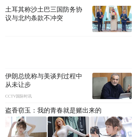
愿服务首秀，这支队伍正为基层治理注入源
土耳其称沙土巴三国防务协
议与北约条款不冲突
源不断的‘童活力’。”盛世社区党支部书记丁
月表示，“未来社区将不断完善‘招募—培训
—实践—激励’全链条机制，推动形成‘儿童参
与治理、儿童影响家庭、家庭带动邻里’的良
性循环，真正打造儿童友好型社区，让‘小志
愿’持续撬动基层治理‘大能量’。”
伊朗总统称与美谈判过程中
从未让步
“特别声明：以上作品内容(包括在内的视频、图片或音
CCTV国际时讯
频)为凤凰网旗下自媒体平台“大风号”用户上传并发
布，本平台仅提供信息存储空间服务。
盗香窃玉：我的青春就是赌出来的
Notice: The content above (including the videos,
pictures and audios if any) is uploaded and posted
by the user of Dafeng Hao, which is a social media
platform and merely provides information storage