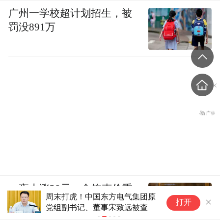
广州一学校超计划招生，被
罚没891万
一夜上涨30元，金饰克价重
周末打虎！中国东方电气集团原
股
回1300元
打开
党组副书记、董事宋致远被查
调
力