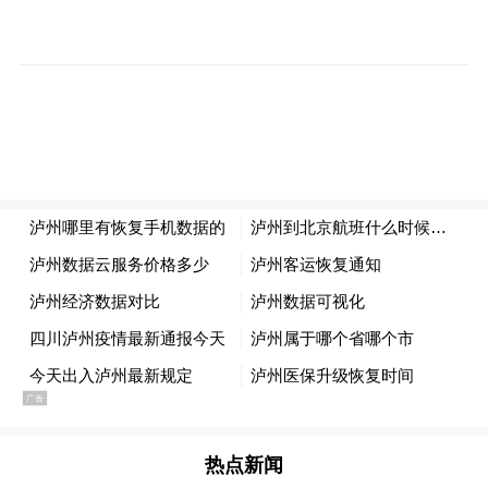
未来，社区将为小志愿者开展“志愿第一课”
培训，通过情景模拟、互动体验等形式提升
服务技能。同时启动“青伴夕阳”项目，组织
小志愿者结对帮扶高龄独居、空巢老人，开
展上门陪伴、读报谈心、智能手机教学等暖
心服务，用“红领巾”的朝气温暖“夕阳红”。
热点新闻
“从精心招募到授旗成立，再到趣味盎然的志