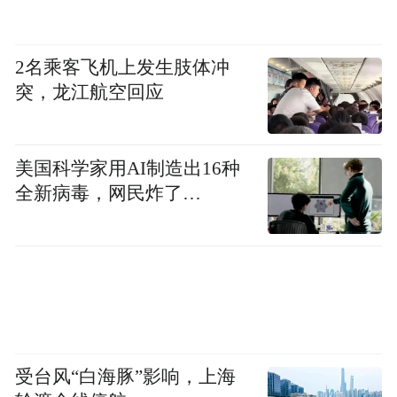
2名乘客飞机上发生肢体冲
💧 森林漂流
突，龙江航空回应
全长1.1公里，弯道穿梭于层层林冠之间。水
美国科学家用AI制造出16种
花四溅，凉意扑面，两岸绿意飞速后退——
全新病毒，网民炸了…
夏天限定的快乐，就在这里！
漂流排队也不怕——
工作人员会贴心地免费发放矿泉水，清凉到
手，暖心到心。
受台风“白海豚”影响，上海
✨
玻璃滑道