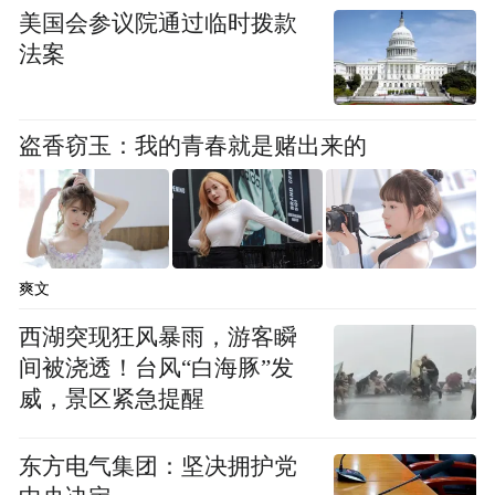
素裹。林间古寺、竹海、清泉相映，清幽怡
美国会参议院通过临时拨款
人。
法案
02 山野狂欢
盗香窃玉：我的青春就是赌出来的
🧗 飞拉达攀岩
垂直岩壁、钢索横渡，体验“绝壁芭蕾”的刺
激！戴好头盔、系紧安全绳，在悬崖边挑战
爽文
自我。专业教练全程指导，新手也能勇敢上
西湖突现狂风暴雨，游客瞬
场。登顶那一刻，整座山都是你的背景板。
间被浇透！台风“白海豚”发
威，景区紧急提醒
东方电气集团：坚决拥护党