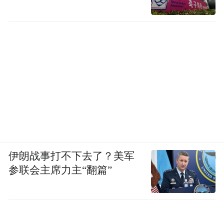
售票窗口、游客中心、项目入口……
他们的笑脸，是山中另一道温暖的光🏔️
青山依旧，野趣天成。
一年四季，抱犊崮都在等你。
来源：文旅枣庄
伊朗战事打不下去了？美军
“特别声明：以上作品内容(包括在内的视频、图片或音
频)为凤凰网旗下自媒体平台“大风号”用户上传并发
参联会主席力主“翻篇”
布，本平台仅提供信息存储空间服务。
Notice: The content above (including the videos,
pictures and audios if any) is uploaded and posted
by the user of Dafeng Hao, which is a social media