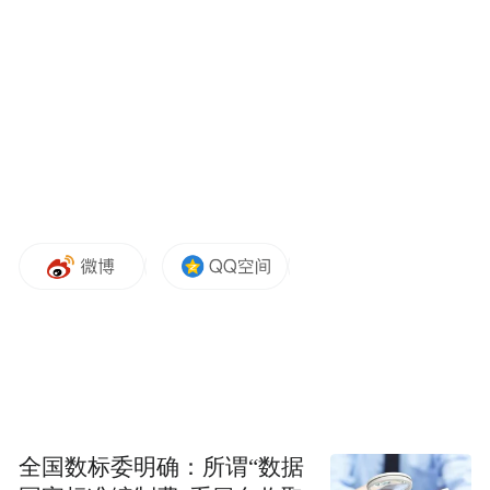
抱犊崮孤峰擎天，山体陡如刀削，是典型的
岱崮地貌。远望如巨柱矗立，四周崖壁近乎
垂直，气势雄浑险峻。
绝顶平野
全国数标委明确：所谓“数据