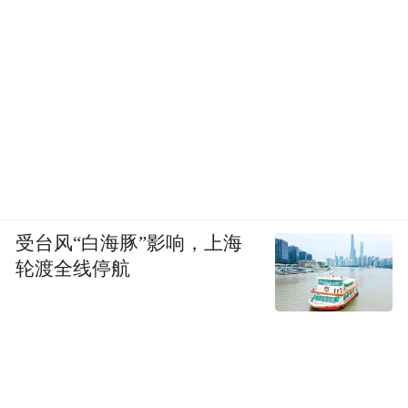
丛林拓展
🧩
受台风“白海豚”影响，上海
绳索桥、独木桩、空中梅花桩……这是一条
轮渡全线停航
属于勇敢者的赛道。亲子协作、团队闯关，
妈妈和孩子一起完成任务，超有爱！