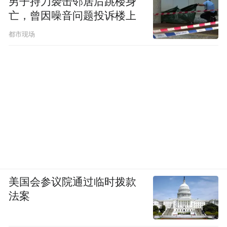
男子持刀袭击邻居后跳楼身
亡，曾因噪音问题投诉楼上
都市现场
树冠漫步
穿梭层层林海之上，游走高空林间步道。置
身葱郁绿树之间，惊险舒缓并存，俯瞰整片
抱犊崮连绵山色，感受山林独有的自由与惬
意。
美国会参议院通过临时拨款
法案