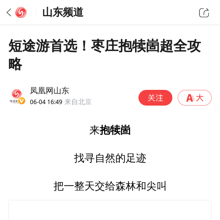
山东频道
短途游首选！枣庄抱犊崮超全攻
略
凤凰网山东
06-04 16:49
来自北京
抱犊崮
来
找寻自然的足迹
把一整天交给森林和尖叫