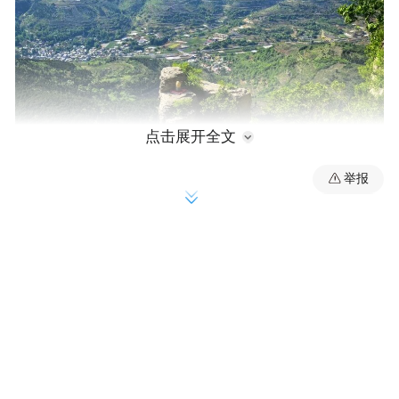
点击展开全文
举报
枣庄必打卡·抱犊崮宝藏玩
「🔥今日推荐｜