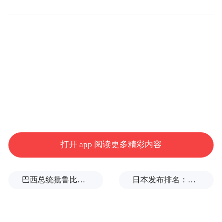
法
」
抱犊崮藏着超多不撞款的玩法
这份攻略请收好
👇
01 崮境风光
雄崮擎天
打开 app 阅读更多精彩内容
巴西总统批鲁比奥：他是罪魁祸首
日本发布排名：中国第1，日本第13