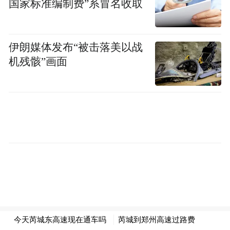
国家标准编制费”系冒名收取
伊朗媒体发布“被击落美以战
机残骸”画面
崮顶平坦开阔，连绵山峦层峦叠嶂。万顷林
海郁郁葱葱，山林清幽静谧，草木繁盛清风
绵长，满满原生态山野绿意，也是得天独厚
的天然氧吧。
林泉四季