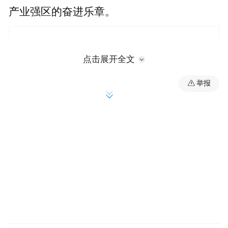
产业强区的奋进乐章。
点击展开全文
举报
数据是发展最有力的佐证。今年以来，岚山
区锚定“产业强区”目标，紧扣“传统产业焕新
升级、特色产业提质增效、新兴产业茁壮成
长”主线，深入实施产业提质工程，全链条发