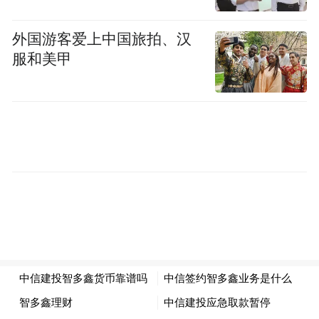
岚山低空经济异军突起、频频“出圈”，飞行
外国游客爱上中国旅拍、汉
教员载父回家过年、年轻情侣空中求婚等暖
服和美甲
心场景刷屏网络，创新推出的观山、看海、
赏茶园低空观光线路，丰富了消费场景，实
现“淡季不淡、旺季更旺”，让低空经济成为
拉动消费、培育新增长点的“新引擎”。
与此同时，岚山向新能源要动能、向新材料
要支撑，支持蓝昆氢能实现规模化生产，持
续提升马口铁、TPU中间膜等优势产品产
能，推动新兴产业与未来产业加速崛起，为
经济发展注入源源不断的新活力。
产业兴则城市兴，文旅活则城市活。岚山在