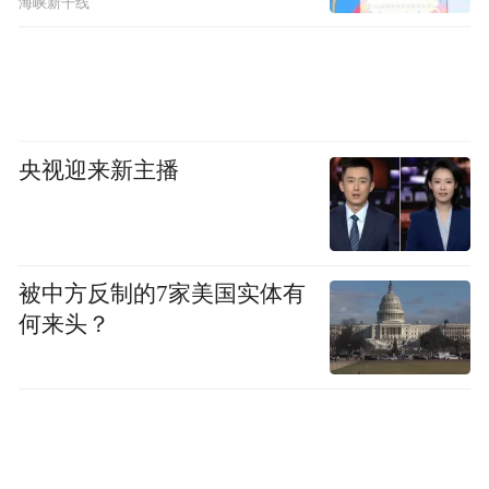
频)为凤凰网旗下自媒体平台“大风号”用户上传并发
海峡新干线
布，本平台仅提供信息存储空间服务。
Notice: The content above (including the videos,
pictures and audios if any) is uploaded and posted
by the user of Dafeng Hao, which is a social media
platform and merely provides information storage
space services.”
央视迎来新主播
被中方反制的7家美国实体有
何来头？