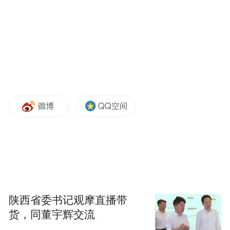
在钢铁产业领域，聚力山钢日照公司九镍
钢、日钢汽车面板等高附加值产品研发，推
进日钢产能承接升级改造三期、特慕尔商用
车轮毂项目二期等重点项目建设，让“岚山钢
铁”成为高质量发展的“硬支撑”；在临港产业
领域，山东港口装备集团高端海工装备制造
基地抢抓施工进度，预计6月底完成主要建
设、下半年投入使用，建成后将形成年产6万
吨级海工船舶12艘的能力，助力打造北方拖
轮制造、港口服务性海工装备等特色基地，
实现“凭海而兴、向海图强”的发展愿景。
陕西省委书记观摩直播带
货，同董宇辉交流
传统产业筑基，新兴产业赋能。今年以来，