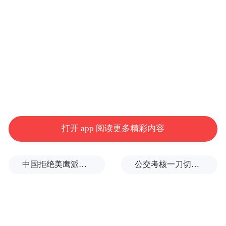
力“谋招推服”，加力培育壮大新质生产力，
发展质效持续攀升：一季度全区规上工业增
加值累计增长7.2%，跑出工业发展“加速
度”；1—4月，外贸进出口额同比增长
14.6%，外资外贸表现亮眼；一季度投资增速
达16.6%，50个实施类省市重点项目已开工
44个，项目建设按下“快进键”，为高质量发
展筑牢根基。这背后，是岚山对产业发展的
打开 app 阅读更多精彩内容
精准谋划与持续发力。
中国拒绝美鹰派副防长访华？弦外之音被热议
公交考核一刀切司机不敢开空调：别把压力转嫁一线员工
作为全市工业发展主阵地，岚山聚焦钢铁、
化工、木材等主导产业，推动产业向高端
化、智能化、绿色化、生态化转型，加快构
建临港特色现代化产业体系。