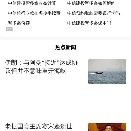
做强产业的同时，深耕文旅融合，丰富城市
内涵气质，让发展更有温度、更具魅力。刚
刚过去的“五一”假期，渔人码头美食街凭借
“美食+音乐”的潮玩组合，成为新晋网红打卡
热点新闻
地，吸引众多游客前来体验海滨乐趣；6月20
日，岚山海州湾音乐节即将启幕，演艺经济
伊朗：与阿曼“接近”达成协
首次登陆岚山，将进一步激活文旅消费潜
议但并不意味重开海峡
力。数据显示，“五一”期间，岚山区6家A级
旅游景区累计接待游客同比增长35.8%，“携
程农庄”等精品民宿入住率高达96%，文旅融
合发展成效显著，不断刷新城市形象。
城市的竞争，归根结底是产业的竞争、环境
老挝国会主席赛宋蓬逝世