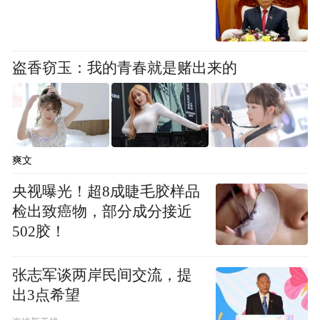
的竞争。岚山区持续优化发展生态，深化“放
管服”改革，创新推出“开工一件事”集成服
务，构建全生命周期企业服务体系，实现从
盗香窃玉：我的青春就是赌出来的
“拿地即开工”到“租赁即开工”的升级，让企
业感受到“近悦远来”的岚山温度，为产业发
展保驾护航。
爽文
攻坚，突破，彰显岚山之为。一幅创新引
央视曝光！超8成睫毛胶样品
领，向海图强的高质量发展画卷正在岚山徐
检出致癌物，部分成分接近
徐铺展……
502胶！
（郑笃凯 安钊 文淇 文凤）
张志军谈两岸民间交流，提
出3点希望
“特别声明：以上作品内容(包括在内的视频、图片或音