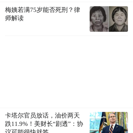
梅姨若满75岁能否死刑？律
师解读
卡塔尔官员放话，油价两天
跌11.9%！美财长“剧透”：协
议可能很快就签