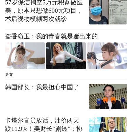
57岁保洁掏空5万元积蓄做医
美，原本只想做600元项目，
术后视物模糊两次就诊
盗香窃玉：我的青春就是赌出来的
爽文
韩国部长：我最担心中国了
卡塔尔官员放话，油价两天
跌11.9%！美财长“剧透”：协