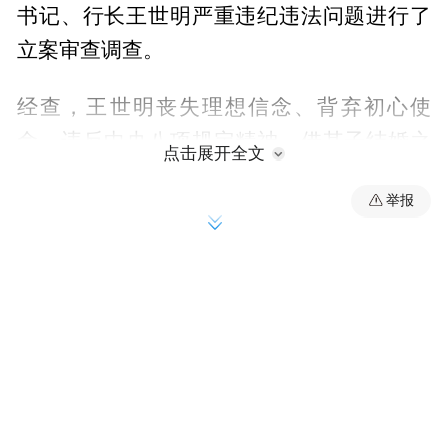
书记、行长王世明严重违纪违法问题进行了
立案审查调查。
经查，王世明丧失理想信念、背弃初心使
命，违反中央八项规定精神，借其子结婚之
点击展开全文
机大肆敛财；组织意识淡漠，利用职务便
举报
利，为他人在招聘录用、职务晋升和岗位调
整等事项中谋取利益；弃守廉洁底线，收受
可能影响公正执行公务的礼品、礼金、购物
卡，违规经商办企业，利用职务便利为亲属
经营活动谋利；违反工作纪律，违规干预和
插手信贷客户贷款发放，违规推动、审批营
业网点搬迁、租赁、装修等事项；违反生活
纪律，对子女失管失教；目无纪法，将公权