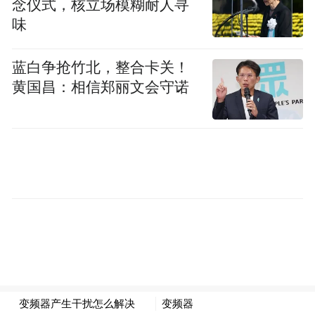
念仪式，核立场模糊耐人寻
味
蓝白争抢竹北，整合卡关！
黄国昌：相信郑丽文会守诺