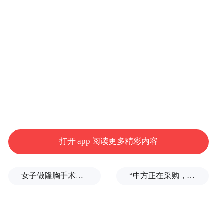
力异化为谋取私利的工具，大搞权钱交易，
利用职务便利为他人在贷款融资等方面谋利
并非法收受巨额财物，利用职务便利贪污公
款，纵容亲友非法巨额获利。
王世明严重违反党的组织纪律、廉洁纪律、
工作纪律和生活纪律，构成严重职务违法并
涉嫌为亲友非法牟利罪、贪污罪、受贿罪，
打开 app 阅读更多精彩内容
且在党的十八大后不收敛、不收手，性质严
重，影响恶劣，应予严肃处理。依据《中国
共产党纪律处分条例》《中华人民共和国监
女子做隆胸手术全麻后被告知暂停，记者采访时又发现其他违规问题
“中方正在采购，令人鼓舞！”
察法》《中华人民共和国公职人员政务处分
法》等有关规定，经中国工商银行山东省分