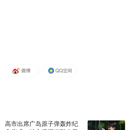
行党委研究，决定给予王世明开除党籍处
分；按规定取消其享受的退休待遇；收缴其
违纪所得及登记上交款项；枣庄市监委将其
涉嫌犯罪问题移送检察机关依法审查起诉，
所涉财物一并移送。
（山东省纪委监委网站）
“特别声明：以上作品内容(包括在内的视频、图片或音
频)为凤凰网旗下自媒体平台“大风号”用户上传并发
布，本平台仅提供信息存储空间服务。
Notice: The content above (including the videos,
pictures and audios if any) is uploaded and posted
by the user of Dafeng Hao, which is a social media
platform and merely provides information storage
高市出席广岛原子弹轰炸纪
space services.”