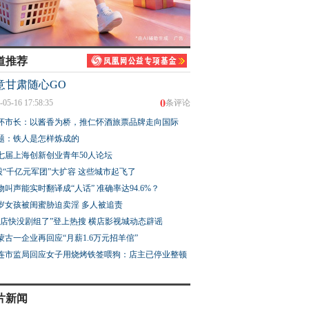
道推荐
意甘肃随心GO
0
-05-16 17:58:35
条评论
怀市长：以酱香为桥，推仁怀酒旅票品牌走向国际
题：铁人是怎样炼成的
七届上海创新创业青年50人论坛
股“千亿元军团”大扩容 这些城市起飞了
物叫声能实时翻译成“人话” 准确率达94.6%？
3岁女孩被闺蜜胁迫卖淫 多人被追责
横店快没剧组了”登上热搜 横店影视城动态辟谣
蒙古一企业再回应“月薪1.6万元招羊倌”
连市监局回应女子用烧烤铁签喂狗：店主已停业整顿
片新闻