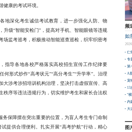
谐健康的考试环境。
导各地深化考生诚信考试教育，进一步强化人防、物
频
，升级“智能安检门”，提高对手机、智能眼镜等违规
如
考场监考巡考，积极推动智能巡查巡检，织牢织密考
2026
仁
专
律，指导各地各校严格落实高校招生宣传工作纪律要
第
何形式炒作“高考状元”“高分考生”“升学率”。治理
A
宠
加大涉考涉招培训机构治理，坚决打击虚假宣传、高
1
生秩序等违法违规行为，切实维护考生和家长合法权
“
内
大
服务保障摆在突出重要的位置，为盲人考生专门命制
考试提供合理便利。扎实开展“高考护航”行动，精心
图