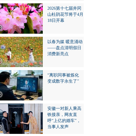
2026第十七届井冈
山杜鹃花节将于4月
18日开幕
以春为媒 暖意涌动
——盘点清明假日
消费新亮点
“离职同事被炼化
变成数字永生了”
安徽一对新人乘高
铁接亲，网友直
呼“上亿的婚车”，
当事人发声