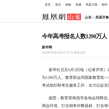
首页
资讯
视频
直播
凤凰卫视
财经
山东
>
凤观齐鲁
今年高考报名人数1290万人
新华网
2026年06月04日 07:35:43
来自北京
新华社北京6月3日电（记者齐琪）记
为1290万人。教育部会同国家教育统
考试组织和考生服务工作，全力以赴实现
据悉，教育部将指导各地会同网信
周边环境、打击销售作弊器材、打击替