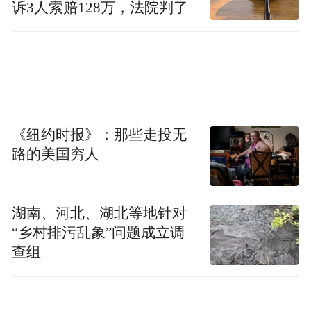
诉3人索赔128万，法院判了
图，该地图覆盖全省五大主题旅游廊道及28
条省级精品旅游公路，串联500余个景区及文
化地标，用户打开高德地图搜索“山东精品旅
游公路地图”即可一键导览、全程导航，齐鲁
山水触手可及。
《纽约时报》：那些走投无
交旅深度融合持续释放经济民生红利，走出
路的美国穷人
了“修路、串景、兴业、富民”的特色发展之
路。威海千里山海自驾旅游公路大幅提升区
湖南、河北、湖北等地针对
域文旅热度，助力威海市单日最高客流突破
“乡村排污乱象”问题成立调
85万人次;微山岛环湖旅游公路有效带动地方
查组
文旅增收，2025年同比增长9%;安丘天路带
动文旅综合消费约5亿元，实现5000余名群众