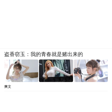
就近就业;各类主题服务区、风景廊道持续激
活乡村旅游、休闲文旅新业态，有效赋能乡
村振兴，带动沿线群众增收致富，实现交通
建设与文旅发展、民生改善、产业升级同频
共振。
山东将持续深耕交旅融合赛道，持续发力，
盗香窃玉：我的青春就是赌出来的
加力推动旅游交通网建设，凝聚工作合力、
打造精品工程，力争2028年底，建成旅游公
路6000公里，串联景区500个，累计推出50
条以上主题鲜明、特色各异的精品旅游公
爽文
路，打造“好路山东”特色IP，全方位讲好山
东交旅融合发展故事，奋力谱写交通强国山
东示范区建设新篇章。