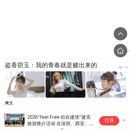
盗香窃玉：我的青春就是赌出来的
爽文
云南丽江发布11条精品自驾线
潮
打开
路串起全域风光
假