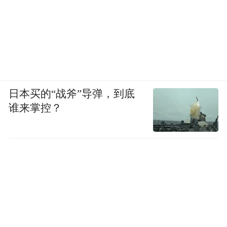
新黄河记者：高鑫
“特别声明：以上作品内容(包括在内的视频、图片或音
频)为凤凰网旗下自媒体平台“大风号”用户上传并发
布，本平台仅提供信息存储空间服务。
Notice: The content above (including the videos,
日本买的“战斧”导弹，到底
pictures and audios if any) is uploaded and posted
谁来掌控？
by the user of Dafeng Hao, which is a social media
platform and merely provides information storage
space services.”