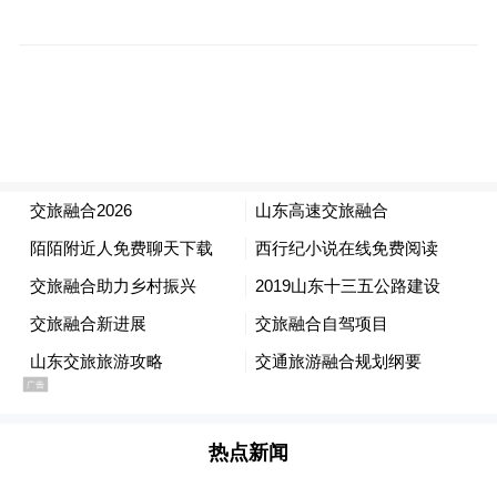
西部“鲁风运河”廊道，串联山东枣庄、济宁
等沿运河5市，全长1100公里，突出儒家文化
和水路交织，打造展运河风采、弘儒学风尚
的运河文化致敬之路。
南部“红色沂蒙”廊道，连接淄博、临沂、枣
庄3市，全长800公里，突出红色基因、蒙山
沂水和乡村振兴，打造融合“红色旅游+乡村
旅游+生态旅游”的沂蒙精神传承之路。
北部“黄河入海”廊道，贯通山东菏泽、东营
等沿黄7市，全长2200公里，突出生态博览和
黄河文化，打造伴行黄河两岸、领略黄河壮
热点新闻
阔的大河生态文明之路。