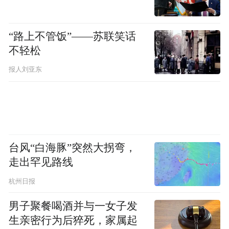
鲁。
“路上不管饭”——苏联笑话
同时，山东精品旅游公路品牌矩阵持续壮
不轻松
大，累计推出28条、2200余公里部省级精品
报人刘亚东
旅游公路，威海千里山海自驾旅游公路、临
沂“爱尚沂南·红色之旅”旅游公路等6条线路
入选全国旅游公路项目，日照“锦绣五莲·齐
鲁风情5号路”等3个案例获评六部委交旅融合
典型案例，泰山·黄河—大汶河文化旅游生态
台风“白海豚”突然大拐弯，
廊道、济宁曲阜尼山环湖路、烟台蓬莱仙境
走出罕见路线
等一大批高标准旅游公路正加快推进，“好客
杭州日报
山东·好路山东”品牌影响力持续攀升。
男子聚餐喝酒并与一女子发
生亲密行为后猝死，家属起
目前，高德已正式上线山东精品旅游公路地