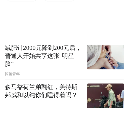
悠游海岱。“一山一水一圣人”文化主轴，串
联齐鲁大地世界级文化遗产，融趵突泉之灵
秀、泰山之雄阔、孔孟圣迹之厚重于一脉，
以路承文、以道传韵，铸就生生不息的齐鲁
文化精神脊梁。
减肥针2000元降到200元后，
普通人开始共享这张“明星
五大主题廊道各有特色、相映生辉，构筑起
脸”
山东交旅融合发展的核心骨架。
惊蛰青年
森马靠荷兰弟翻红，美特斯
东部“千里滨海”廊道，贯通山东威海、青岛
邦威和以纯你们睡得着吗？
等沿海7市，全长2500公里，突出海洋文化和
滨海特色，聚力打造城海一体、山海融合的
中国海岸仙境幻游之路。