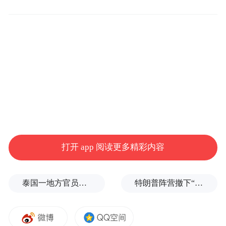
打开 app 阅读更多精彩内容
泰国一地方官员遭枪击
特朗普阵营撤下“霉霉”歌曲，曾多次“蹭歌”引争议
山东“一轴五廊多支”的旅游公路纵横齐鲁、