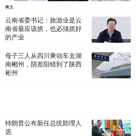
爽文
历经三年深耕实干，山东旅游公路建设和交
云南省委书记：旅游业是云
旅融合发展实现质效双升，全面构建起“快进
南省最应该抓，也必须抓好
慢游”的全域交通体系。
的产业
山东以“快进”促通达，全省高铁、高速、机
母子三人从四川乘动车去湖
场立体交通网络持续完善，高铁运营里程突
南郴州，阴差阳错到了陕西
破3000公里，高速公路里程超过9300公里，
彬州
运输机场达11个，实现4A级以上景区30分钟
通达、A级及以上景区1小时通达;以“慢游”优
体验，全省已建成旅游公路超3300公里、旅
游驿站285个，串联优质景区190余处，五大
廊道主骨架基本成型，一条条“路在景中、景
特朗普公布新任总统助理人
在路旁、路景一体”的风景线、体验线遍布齐
选