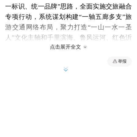
一标识、统一品牌”思路，全面实施交旅融合
专项行动，系统谋划构建“一轴五廊多支”旅
游交通网络布局，聚力打造“一山一水一圣
人”文化主轴和千里滨海、鲁风运河、红色沂
点击展开全文
蒙、黄河入海、长城寻迹五大主题廊道，沿
线设置统一品牌徽标和标识体系，共建共享
举报
特色旅游驿站、因地制宜布设观景台、停车
点及慢行系统，凝聚“好客山东·好路山东”交
旅融合品牌体系，实现交通与文旅深度耦
合、一体推进。