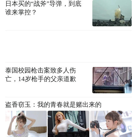
日本买的“战斧”导弹，到底
谁来掌控？
中部“长城寻迹”廊道，连接山东济南、日照
等沿齐长城7市，全长1200公里，突出文化体
验和户外探秘，打造彰显“中国最古老长城”
文化底蕴的齐长城体验焕新之路。
泰国校园枪击案致多人伤
亡，14岁枪手的父亲道歉
盗香窃玉：我的青春就是赌出来的