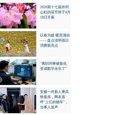
2026第十七届井冈
山杜鹃花节将于4月
18日开幕
以春为媒 暖意涌动
——盘点清明假日
消费新亮点
“离职同事被炼化
变成数字永生了”
安徽一对新人乘高
铁接亲，网友直
呼“上亿的婚车”，
当事人发声