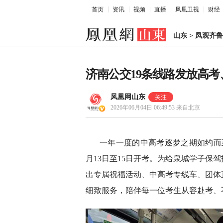
首页
资讯
视频
直播
凤凰卫视
财经
山东
>
凤观齐鲁
济南公交19条线路发放高
凤凰网山东
2026年06月04日 06:49:53
来自北京
一年一度的中高考逐梦之期如约而至，
月13日至15日开考。为给泉城学子保
出专属祝福活动、中高考专线车、团体
细致服务，陪伴每一位考生从容赴考、