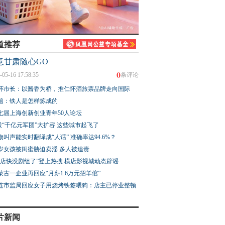
道推荐
意甘肃随心GO
0
-05-16 17:58:35
条评论
怀市长：以酱香为桥，推仁怀酒旅票品牌走向国际
题：铁人是怎样炼成的
七届上海创新创业青年50人论坛
股“千亿元军团”大扩容 这些城市起飞了
物叫声能实时翻译成“人话” 准确率达94.6%？
3岁女孩被闺蜜胁迫卖淫 多人被追责
横店快没剧组了”登上热搜 横店影视城动态辟谣
蒙古一企业再回应“月薪1.6万元招羊倌”
连市监局回应女子用烧烤铁签喂狗：店主已停业整顿
片新闻