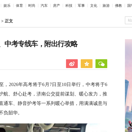
娱乐
体育
时尚
汽车
房产
科技
军事
文化
旅游
佛教
国
站
>
正文
考、中考专线车，附出行攻略
2026年高考将于6月7日至10日举行，中考将于6
驾护航、舒心赴考，济南公交提前谋划、暖心发力，推
直通车、静音护考等一系列暖心举措，用满满诚意与
不负韶华。