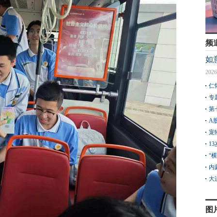
频
如
2026
仁
专
第
A
宠
1
“
内
大
图