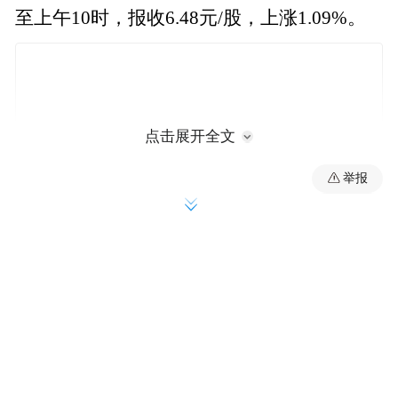
至上午10时，报收6.48元/股，上涨1.09%。
点击展开全文
举报
ST朗源被实施其他风险警示的原因是其2019
年年度报告存在财务虚假记载，违反了信息
披露相关规定。
2025年3月，ST朗源发布公告称，公司收到