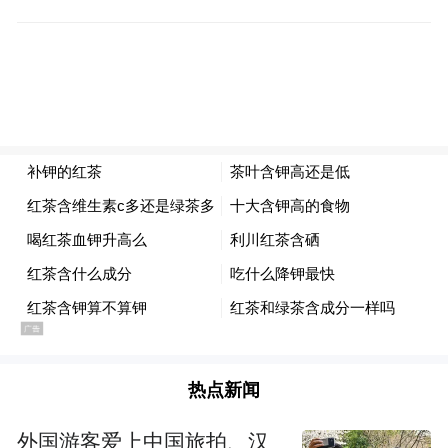
后朗源股份2019年营业收入、营业成本、利
润总额仍分别虚增3788.09万元、2723.27万
元和1125.04万元，分别占当期披露对应项目
绝对值的6.68%、6.17%和26.91%。朗源股份
更正公告存在虚假记载。
根据《深圳证券交易所创业板股票上市规
则》的相关规定，公司股票自2025年3月25日
起被实施其他风险警示，股票简称由“朗源股
份”变更为“ST朗源”。
朗源股份的问题不止于此。2023年4月，其就
热点新闻
曾收到山东证监局出具的警示函。山东证监
局指出，广东优世2017年、2018年存在虚假
外国游客爱上中国旅拍、汉