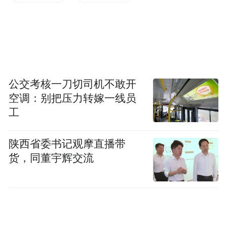
2018年12月，朗源股份收购广东优世联合控
股集团股份有限公司（以下简称“广东优
世”）51%股权，将其纳入合并报表范围。
2019年，为了完成业绩承诺，广东优世通过
签订无商业实质的采购销售合同、虚构与第
公交考核一刀切司机不敢开
空调：别把压力转嫁一线员
三方业务的方式虚增营业收入、营业成本和
工
利润，导致朗源股份2019年营业收入、营业
成本、利润总额分别虚增5250.69万元、
陕西省委书记观摩直播带
3494.31万元和1816.60万元。
货，同董宇辉交流
2020年9月25日，朗源股份发布《关于前期会
计差错更正的公告》，调减了广东优世虚增
的部分营业收入、营业成本和利润，但调整