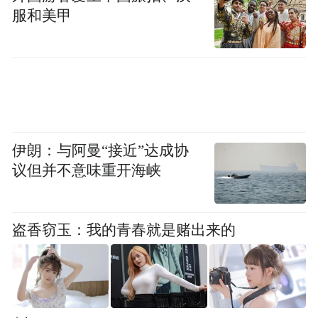
交易导致虚计资产；2019年、2020年存在虚
服和美甲
假交易导致虚增营业收入等。上述事项导致
公司2018年至2021年定期报告财务信息披露
不准确。
根据其最新发布的公告，ST朗源对照相关规
定逐项自查核实，目前已不存在第9.4条所列
伊朗：与阿曼“接近”达成协
议但并不意味重开海峡
示的其他风险警示情形，同时符合第9.11条
关于申请撤销其他风险警示的全部条件。
盗香窃玉：我的青春就是赌出来的
公司已就行政处罚决定所涉事项对相应年度
财务会计报告进行追溯重述，2023年6月2
日，公司披露了更正后的年度报告。公司于
2025年4月25日收到山东证监局下发的《行政