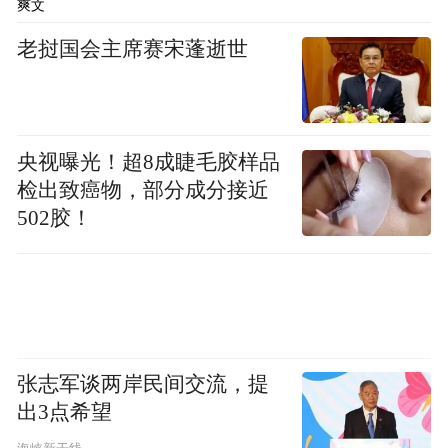
爽文
处罚决定书》（〔2025〕5号），截至申请撤
老挝国会主席赛宋蓬逝世
销其他风险警示日，公司收到《行政处罚决
定书》已满12个月。
央视曝光！超8成睫毛胶样品
检出致癌物，部分成分接近
502胶！
朗源股份创建于2002年3月，2011年在深圳
张志军谈两岸民间交流，提
出3点希望
证券交易所成功上市，成为山东省首家农业
行业创业板上市公司。其经营范围包括生鲜