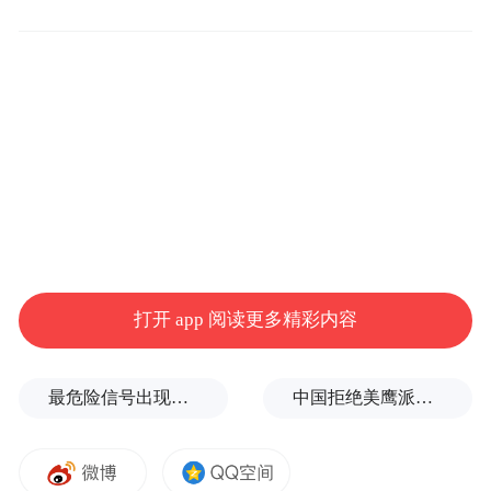
山东证监局出具的《行政处罚事先告知
书》。根据相关规定，公司股票将被实施其
他风险警示。
打开 app 阅读更多精彩内容
最危险信号出现！全球能源大动脉岌岌可危
中国拒绝美鹰派副防长访华？弦外之音被热议
《行政处罚事先告知书》显示，经查明，