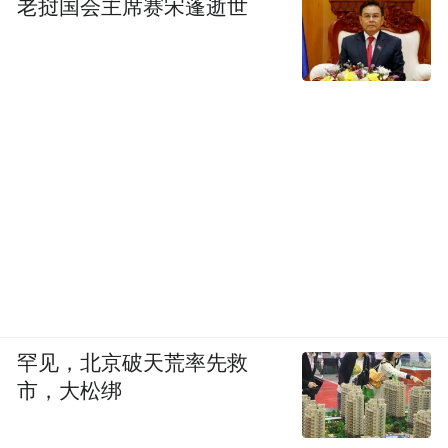
老挝国会主席赛宋蓬逝世
罕见，北京破天荒率先救
市，大松绑