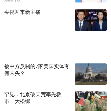
海峡新干线
水果、坚果、果干的种植、储存、加工、销
央视迎来新主播
售，三大拳头产品为苹果、葡萄干、松子
仁。自2015年以来，公司积极布局在大数据
行业的投资建设，拓展公司除农产品加工以
外的业务，实现双主业并行发展。
根据发布的2025年报，2025年度，公司实现
营业收入2.92亿元，同比增长18.88%；归属
被中方反制的7家美国实体有
于上市公司股东的净利润亏损收窄
何来头？
至-1497.10万元。
罕见，北京破天荒率先救
对于业绩亏损，朗源股份表示主要原因为报
市，大松绑
告期内原材料价格上涨等原因导致整体毛利