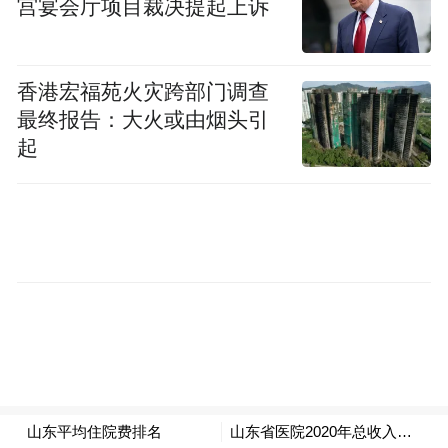
宫宴会厅项目裁决提起上诉
口”就能体验优质高效的就医服务。
三是激发精细管理的“新效能”，让群众就医
香港宏福苑火灾跨部门调查
更安心。我省构建覆盖绩效、预算、内控、
最终报告：大火或由烟头引
起
监测的全方位管理体系，向精细化管理要效
益。青岛市依托信息化平台和AI质控技术，
实现患者健康数据的全院一体化智能干预和
院内院外无缝衔接，构建疾病全周期管理模
式；济宁市推行“一次挂号管三天”服务模
式，累计惠及患者超340万人次，为群众减免
挂号费用近2900万元，有效节省群众就医时
间，减轻经济负担。