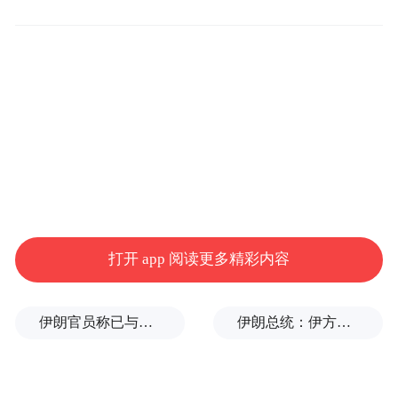
路，持续推动人员和服务下沉基层，稳定二
级医院设置，调控三级医院建设规模和发展
速度，公立医院结构和布局不断优化。国家
区域医疗中心建设项目、省级区域医疗中心
和高质量发展建设医院形成“领头雁”方阵。
同时，网格化推进49个紧密型城市医疗集团
建设，服务群众3300万人。县域层面，紧密
型县域医共体内远程诊疗覆盖全部乡镇卫生
院和1.6万个村卫生室，建成165个中心药
打开 app 阅读更多精彩内容
房，全省78家县医院全部达到三级医院服务
能力，家庭医生签约覆盖全人群66.2%、重点
伊朗官员称已与阿曼就霍尔木兹海峡通行问题明确总体框架
伊朗总统：伊方未在涉谅解备忘录的谈判中作任何让步
人群89.7%，推动实现“小病在社区、大病到
医院、康复回基层”。