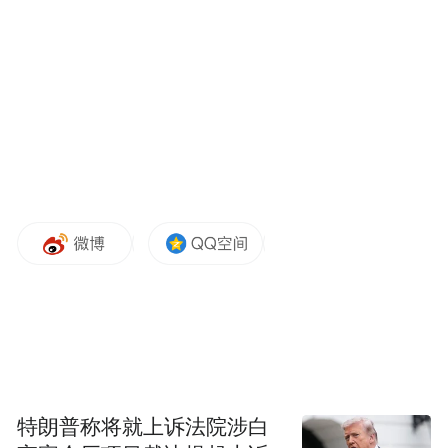
二是塑造引领发展的“新趋势”，让群众就医
更优质。我们以科创和专科为双引擎，打造
全国领先的临床“高峰”。“十四五”期间，我
省获批建设12家医药领域全国重点实验室和
国家卫生健康委重点实验室，新增76个国家
临床重点专科建设项目，专科联盟延伸至所
有县（市、区），疑难重症救治网络不断完
善。持续强化服务连续性，推动二级以上公
立综合医院全部建成转会诊中心，89.2%的城
市医疗集团建立转诊规则。济南市创新实施
“分步检查、集中诊断、分级治疗”医疗服务
新模式，患者在基层首诊检查后，由区域诊
特朗普称将就上诉法院涉白
断中心远程完成分析诊断，让群众在“家门