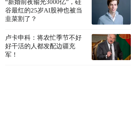
“新婚前夜输光3000亿”，硅
谷最红的25岁AI股神也被当
韭菜割了？
卢卡申科：将农忙季节不好
好干活的人都发配边疆充
军！