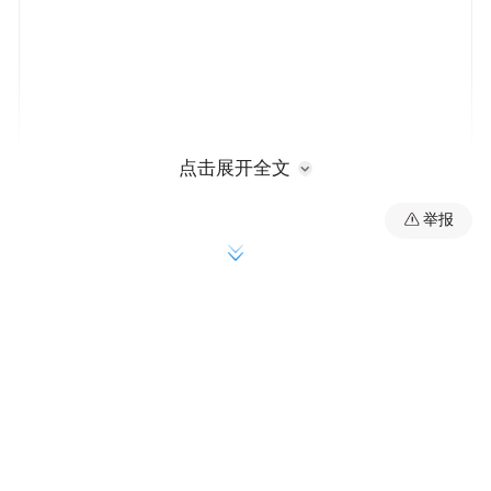
点击展开全文
徐民介绍，山东持续深化以公益性为导向的
举报
公立医院改革，锚定高质量发展目标，公立
医院综合实力与服务质效实现全方位跃升。
具体成效上，可以用三个“新”来概括：
一是构建有序就医的“新体系”，让群众就医
更便捷。我省一手抓优质资源扩容，一手抓
基层网底加固。按照“强基、稳二、控三”思