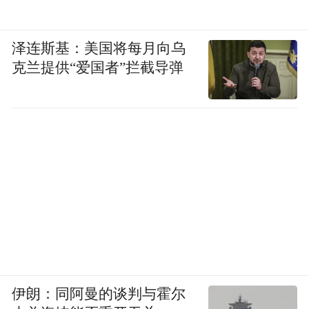
pictures and audios if any) is uploaded and posted
by the user of Dafeng Hao, which is a social media
platform and merely provides information storage
泽连斯基：美国将每月向乌
space services.”
克兰提供“爱国者”拦截导弹
伊朗：同阿曼的谈判与霍尔