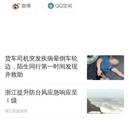
王振东在致辞中指出，作为山东省综合类国
家区域医疗中心项目，齐鲁医院德州医院依
托全市首个独立安宁疗护专科、省级安宁疗
护病区提升项目，整合肿瘤、疼痛、心理、
营养、中医等多学科资源，持续深耕有温度
的终末期照护服务。本次大会汇聚国内顶尖
货车司机突发疾病晕倒车轮
边，陌生同行第一时间发现
专家，引入标准化质控体系与人文服务新模
并救助
式，将有效补齐区域安宁疗护服务短板。王
振东强调，与会人员要切实用好学术交流平
浙江提升防台风应急响应至
台，密切团队合作，学以致用、深耕临床，
Ⅰ级
共同提升区域生命终末期照护整体水平。
浙江应急管理