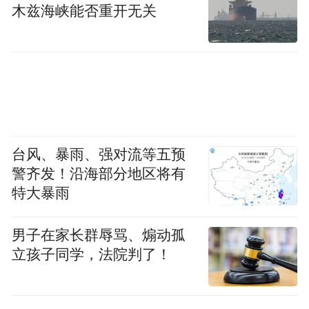
才、推动资源下沉，让终末期患者享有高质
木兹海峡能否重开无关
量、有尊严的照护。
新当选主任委员谭秀岭作表态发言。他提
到，未来将带领专委会围绕规范诊疗质控、
搭建学术高地、培育专业人才、推动资源下
沉、深化人文关怀五大方向扎实工作，建立
台风、暴雨、强对流等五预
系统化、个体化终末期患者全周期照护体
警齐发！沿海部分地区将有
系；常态化开展学术研讨、基层巡讲、疑难
特大暴雨
病例会诊，打通全市安宁疗护协作通道，补
男子在家长群辱骂、煽动孤
齐基层服务短板，统一区域诊疗标准，全力
立孩子同学，法院判了！
打造鲁西北安宁疗护服务新高地。
学术交流环节，北京协和医院戴晓艳教授，