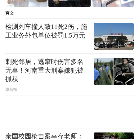
爽文
纪洪生代表省质控中心对德州市安宁疗护专
检测列车撞人致11死2伤，施
工业务外包单位被罚1.5万元
业委员会的成立表示祝贺。他强调，安宁疗
护是全生命周期健康管理的“最后一公里”，
关乎生命质量与尊严，更体现医学的温度与
刺死邻居，逃窜时伤害多名
人文关怀。希望以此次会议为契机，进一步
无辜！河南重大刑案嫌犯被
加强省市联动、深化质控协作，共同推动山
抓获
东省安宁疗护事业迈向更高质量发展阶段。
华商报
泰国校园枪击案幸存老师：