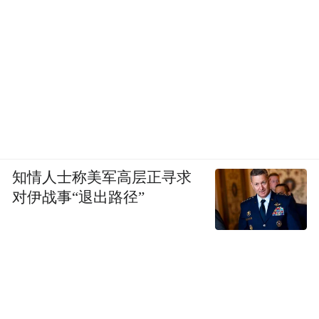
山东省立医院纪洪生教授、陈健鹏教授，聊
城市人民医院田银璞教授等省内外权威专家
作专题授课，内容涵盖缓和医疗行业共识、
安宁疗护质控标准化、终末期医患沟通、疼
痛规范化管理、心理疏导、居家安宁疗护实
践与案例分享等热点，兼具理论深度与实操
指导价值，与会人员表示获益匪浅。
知情人士称美军高层正寻求
对伊战事“退出路径”
此次会议的召开，标志着德州市安宁疗护事
业正式迈入标准化、规范化、精细化、人文
化发展新阶段。依托专委会与市级质控中心
双平台，齐鲁医院德州医院将持续构建“医院
专业照护+社区居家延续服务”全域安宁疗护