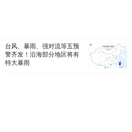
体系，整合多学科优质资源，常态化开展技
术指导、人才培养、质控督查与学术推广。
同时，齐鲁医院德州医院还将继续发挥区域
龙头医院引领作用，推动优质安宁疗护资源
下沉基层，健全覆盖全生命周期的健康保障
台风、暴雨、强对流等五预
体系，为德州卫生健康事业高质量发展注入
警齐发！沿海部分地区将有
温暖人文力量，切实守护终末期患者生命质
特大暴雨
量与尊严。
来源：山东大学齐鲁医院德州医院
“特别声明：以上作品内容(包括在内的视频、图片或音
频)为凤凰网旗下自媒体平台“大风号”用户上传并发
布，本平台仅提供信息存储空间服务。
Notice: The content above (including the videos,