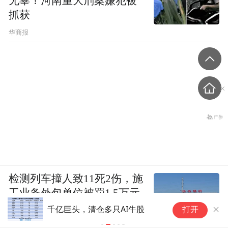
无辜！河南重大刑案嫌犯被
抓获
华商报
检测列车撞人致11死2伤，施
工业务外包单位被罚1.5万元
伊
千亿巨头，清仓多只AI牛股
打开
视
朗