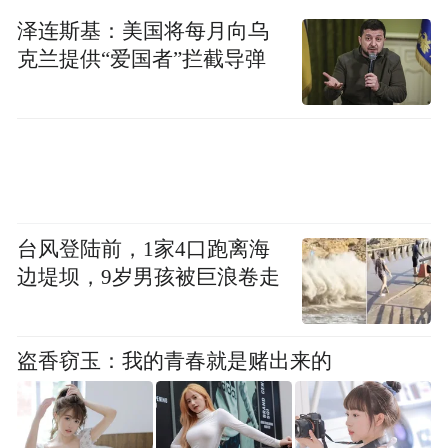
并挂靠齐鲁医院德州医院，搭建起了“专委会
泽连斯基：美国将每月向乌
学术引领+质控中心监管赋能”的双轮驱动格
克兰提供“爱国者”拦截导弹
局，全体委员要强化责任担当，常态化开展
质控督导、业务培训与基层帮扶，持续完善
标准化安宁疗护服务网络。
台风登陆前，1家4口跑离海
边堤坝，9岁男孩被巨浪卷走
盗香窃玉：我的青春就是赌出来的