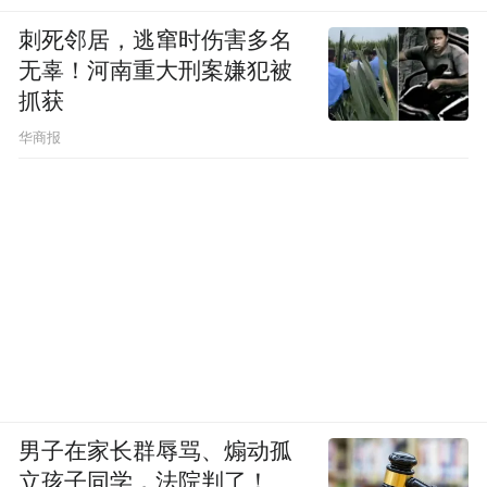
刺死邻居，逃窜时伤害多名
无辜！河南重大刑案嫌犯被
抓获
华商报
男子在家长群辱骂、煽动孤
立孩子同学，法院判了！