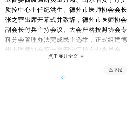
质控中心主任纪洪生、德州市医师协会会长
张之营出席开幕式并致辞，德州市医师协会
副会长付兵主持会议。大会严格按照协会专
科分会管理办法完成民主选举，正式组建德
州市医师协会第一届安宁疗护专业委员会。
点击展开全文
齐鲁医院德州医院安宁疗护科主任谭秀岭当
选主任委员，秦玉芹、石金燕、杨洪刚、孟
举报
丽萍、吴金辉、王健、刘苗当选副主任委
员。张之营为专委会揭牌。