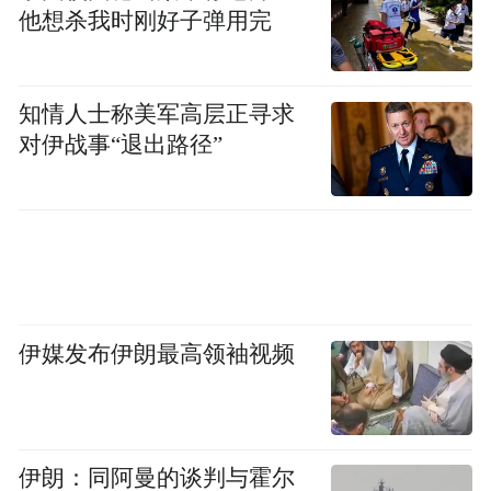
他想杀我时刚好子弹用完
知情人士称美军高层正寻求
对伊战事“退出路径”
张之营在讲话中介绍了德州市医师协会的发
展建设情况，并对齐鲁医院德州医院长期以
来对协会学术工作的支持和保障表示感谢。
伊媒发布伊朗最高领袖视频
他强调，安宁疗护专委会成立是积极应对人
口老龄化、落实健康德州建设、完善全生命
周期健康服务的重要民生举措。希望专委会
发挥引领作用，统一服务标准、培育专业人
伊朗：同阿曼的谈判与霍尔