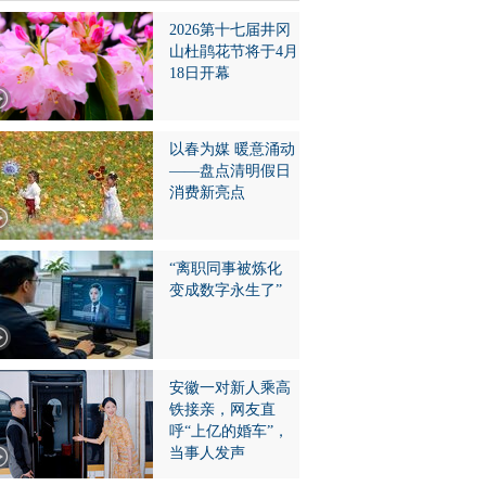
2026第十七届井冈
山杜鹃花节将于4月
18日开幕
以春为媒 暖意涌动
——盘点清明假日
消费新亮点
“离职同事被炼化
变成数字永生了”
安徽一对新人乘高
铁接亲，网友直
呼“上亿的婚车”，
当事人发声