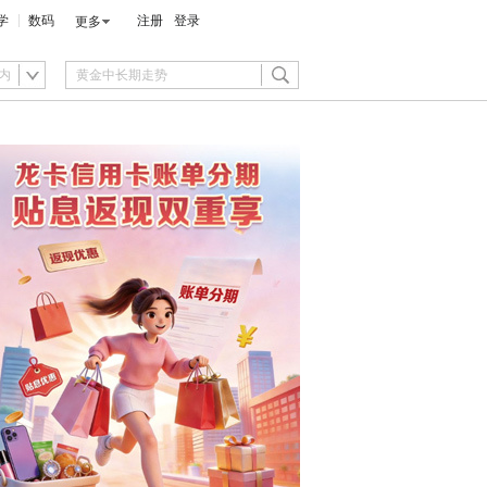
学
数码
注册
登录
更多
内