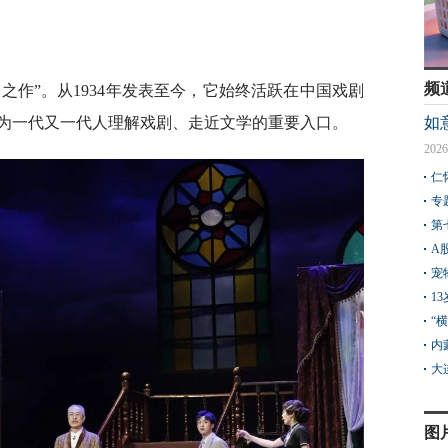
频
之作”。从1934年发表至今，它始终活跃在中国戏剧
为一代又一代人理解戏剧、走近文学的重要入口。
如
2026
仁
专
第
A
宠
1
“
内
大
图