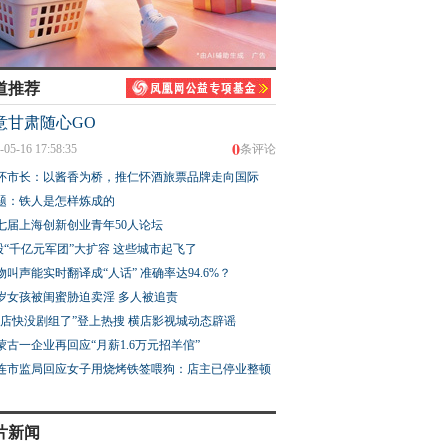
道推荐
意甘肃随心GO
0
-05-16 17:58:35
条评论
怀市长：以酱香为桥，推仁怀酒旅票品牌走向国际
题：铁人是怎样炼成的
七届上海创新创业青年50人论坛
股“千亿元军团”大扩容 这些城市起飞了
物叫声能实时翻译成“人话” 准确率达94.6%？
3岁女孩被闺蜜胁迫卖淫 多人被追责
横店快没剧组了”登上热搜 横店影视城动态辟谣
蒙古一企业再回应“月薪1.6万元招羊倌”
连市监局回应女子用烧烤铁签喂狗：店主已停业整顿
片新闻