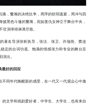
沉痛，蘩漪的决绝抗争，周萍的软弱逃避，周冲与四
身披黑色斗篷的蘩漪，宛如复仇女神立于舞台中央，
不甘演绎得淋漓尽致。
年的著名导演张昕执导，张洁、张卫、许瑞尧、窦连
以稳定的台词功底、饱满的情感张力和专业的舞台呈
剧演出。
典最好的回应
在不同年代唤醒新的感受，在一代又一代观众心中激
》的文学和戏剧爱好者，中学生、大学生，也有来自