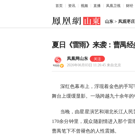
首页
资讯
视频
直播
凤凰卫视
财经
山东
>
凤观枣庄
夏日《雷雨》来袭：曹禺经
凤凰网山东
2026年06月03日 11:26:45
来自北京
深红色幕布上，浮现着金色的手写
舞台上缓缓显影。一场跨越九十余年的
当晚，由星星演艺和湖北长江人民
170余分钟里，观众随剧情进入那个
曹禺笔下不曾褪色的人性震撼。