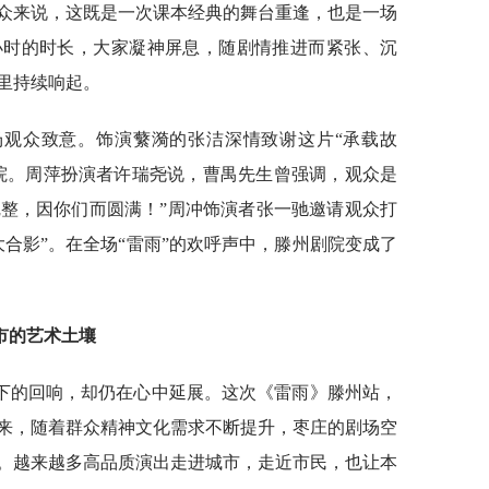
众来说，这既是一次课本经典的舞台重逢，也是一场
小时的时长，大家凝神屏息，随剧情推进而紧张、沉
里持续响起。
场观众致意。饰演蘩漪的张洁深情致谢这片“承载故
院。周萍扮演者许瑞尧说，曹禺先生曾强调，观众是
完整，因你们而圆满！”周冲饰演者张一驰邀请观众打
合影”。在全场“雷雨”的欢呼声中，滕州剧院变成了
市的艺术土壤
下的回响，却仍在心中延展。这次《雷雨》滕州站，
来，随着群众精神文化需求不断提升，枣庄的剧场空
。越来越多高品质演出走进城市，走近市民，也让本