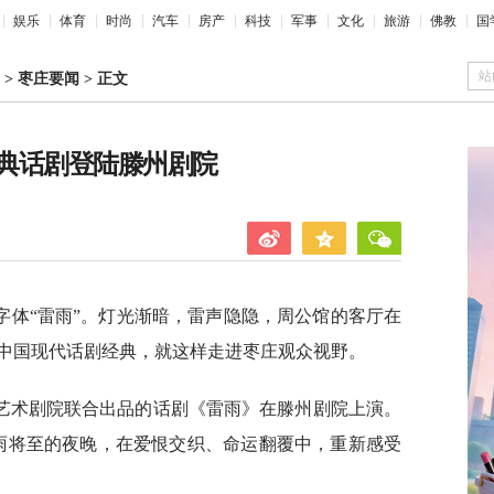
娱乐
体育
时尚
汽车
房产
科技
军事
文化
旅游
佛教
国
站
>
枣庄要闻
>
正文
典话剧登陆滕州剧院
字体“雷雨”。灯光渐暗，雷声隐隐，周公馆的客厅在
中国现代话剧经典，就这样走进枣庄观众视野。
艺术剧院联合出品的话剧《雷雨》在滕州剧院上演。
雷雨将至的夜晚，在爱恨交织、命运翻覆中，重新感受