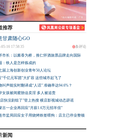
道推荐
意甘肃随心GO
0
-05-16 17:58:35
条评论
怀市长：以酱香为桥，推仁怀酒旅票品牌走向国际
题：铁人是怎样炼成的
七届上海创新创业青年50人论坛
股“千亿元军团”大扩容 这些城市起飞了
物叫声能实时翻译成“人话” 准确率达94.6%？
3岁女孩被闺蜜胁迫卖淫 多人被追责
横店快没剧组了”登上热搜 横店影视城动态辟谣
蒙古一企业再回应“月薪1.6万元招羊倌”
连市监局回应女子用烧烤铁签喂狗：店主已停业整顿
片新闻