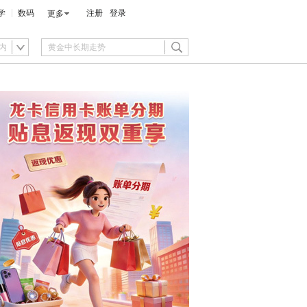
学
数码
注册
登录
更多
内