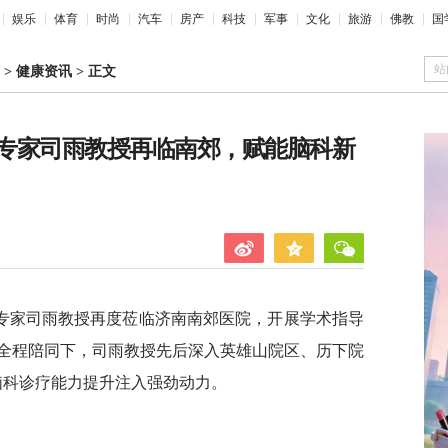
娱乐
体育
时尚
汽车
房产
科技
军事
文化
旅游
佛教
国
站
>
健康资讯
>
正文
专家司雨教授再临南郊，赋能脑科新
专家司雨教授再度莅临济南南郊医院，开展学术指导
全程陪同下，司雨教授先后深入英雄山院区、历下院
脑科诊疗能力提升注入强劲动力。