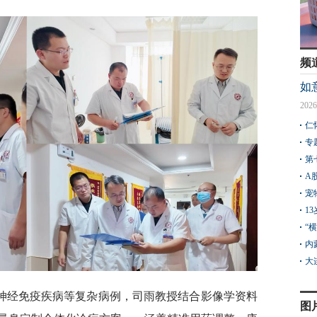
频
如
2026
仁
专
第
A
宠
1
“
内
大
神经免疫疾病等复杂病例，司雨教授结合影像学资料
图