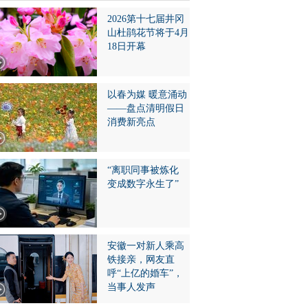
2026第十七届井冈
山杜鹃花节将于4月
18日开幕
以春为媒 暖意涌动
——盘点清明假日
消费新亮点
“离职同事被炼化
变成数字永生了”
安徽一对新人乘高
铁接亲，网友直
呼“上亿的婚车”，
当事人发声