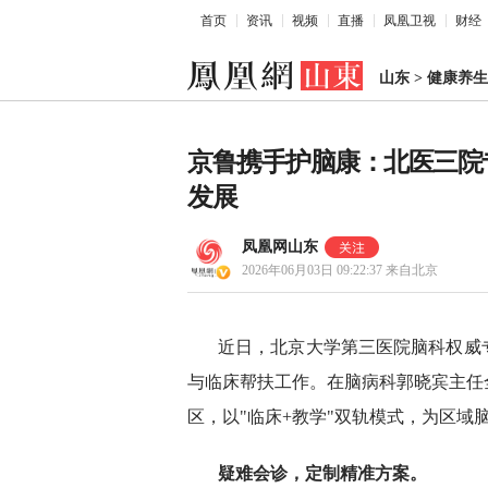
首页
资讯
视频
直播
凤凰卫视
财经
山东
>
健康养生
京鲁携手护脑康：北医三院
发展
凤凰网山东
2026年06月03日 09:22:37
来自北京
近日，北京大学第三医院脑科权威
与临床帮扶工作。在脑病科郭晓宾主任
区，以"临床+教学"双轨模式，为区域
疑难会诊，定制精准方案。