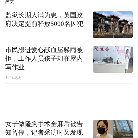
爽文
记者留意到，国家规划强调“留改提并举”，
监狱长期人满为患，英国政
这也是济南城市更新最鲜明的实践特色。
府决定提前释放5000名囚犯
行走在泉城街巷，很难看到大面积的拆迁工
地，取而代之的是街巷修缮、院落整治、业
市民想进爱心献血屋躲雨被
拒，工作人员孩子却在屋内
态微调的细腻手笔，老建筑、老街区在保留
写作业
原有肌理的前提下，适配现代生活需求。
都市现场
在老城区实地探访时记者看到，上新街青石
板路蜿蜒向前，沿街老式门楼修旧如旧，百
年墙体、传统木窗都最大程度保留原貌。曾
经门庭冷落的沿街铺面，如今陆续开出非遗
女子做隆胸手术全麻后被告
手作、民俗文创小店。傍晚时分，周边居民
知暂停，记者采访时又发现