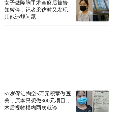
女子做隆胸手术全麻后被告
城区579百工集发现，两处园区均完整保留了
知暂停，记者采访时又发现
老厂房的钢架结构、复古墙体等工业印记，
其他违规问题
没有大拆大建，仅通过空间重构、景观提
升、业态导入完成转型。昔日机器轰鸣、闲
置沉寂的老旧厂区，如今直播间、创意工作
室、潮流门店鳞次栉比，年轻创业者往来穿
梭，这里已然成为泉城创新创业、潮流消费
的热门阵地。
57岁保洁掏空5万元积蓄做医
美，原本只想做600元项目，
术后视物模糊两次就诊