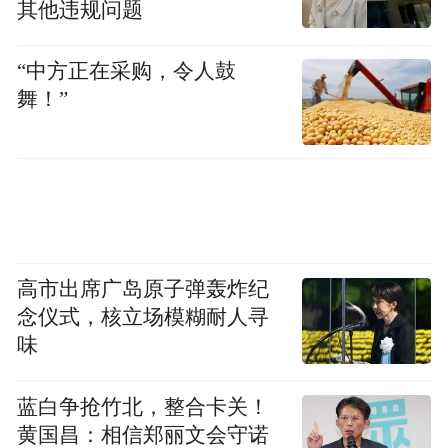
沿着街巷缓步闲谈，外地游客驻足拍照打
其他违规问题
卡，古韵风貌与市井烟火在此交融共生。
“中方正在采购，令人鼓
舞！”
高市出席广岛原子弹轰炸纪
念仪式，核立场模糊耐人寻
味
蓝白争抢竹北，整合卡关！
英美烟草公司旧址这座百年老建筑，没有被
黄国昌：相信郑丽文会守诺