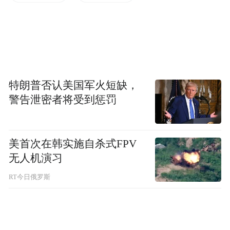
造模式，从法规层面划清底线，杜绝盲目拆
迁、重复建设。
立足泉城特色，条例做出诸多创新设计：将
泉水生态保护贯穿更新全流程，守住城市独
一无二的自然根脉；建立“先体检、后更新”
特朗普否认美国军火短缺，
机制，改造前全面摸排建筑现状、群众诉
警告泄密者将受到惩罚
求，做到对症下药；把公众参与纳入法定环
节，让居民从“旁观者”变成“参与者”。
美首次在韩实施自杀式FPV
无人机演习
记者走访多个城市更新片区了解到，如今济
RT今日俄罗斯
南的片区改造早已摒弃“一刀切”模式。每一
个项目启动前，工作人员都会逐户入户走
访、实地踏勘，多次召开居民议事会，梳理