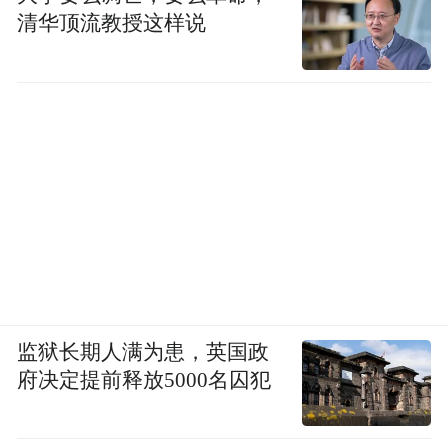
度保障，济南的城市更新也迎来提质升级的
清华顶流教授这样说
新阶段，所带来的改变清晰可见。
持续深耕泉水+文化的特色路径，守护“山泉
湖河城”的城市格局，让历史文脉在活化利用
中代代传承；聚焦群众急难愁盼，持续推进
老旧小区、城中村、街巷微改造，不断完善
便民服务设施。在此基础上，济南进一步深
挖存量空间潜力，推动更新片区与产业园区
联动发展，培育新质生产力，让城市既有历
史厚度、民生温度，更有发展力度。
监狱长期人满为患，英国政
府决定提前释放5000名囚犯
城市更新是一场久久为功的接力，考验着一
座城市的耐心、智慧与担当。