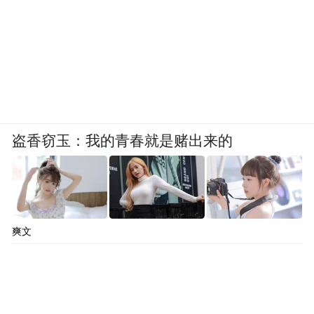
面对老旧小区设施老化、出行不便等难题，
济南不搞“一刀切”改造。
记者走进制锦市、铜元局老旧片区看到，改
造工程正分段有序推进，规范的施工围挡减
盗香窃玉：我的青春就是赌出来的
少了对居民日常出行的干扰。不少老旧楼栋
加装的电梯已经投入使用，高龄居民上下楼
不再费力。小区院内路面平整一新，新增的
养老驿站、便民超市、休闲座椅分布合理，
爽文
居民下楼就能买菜、休憩、邻里交流，生活
便利度和幸福感显著提升。
依托专项授信资金，片区改造稳步推进，既