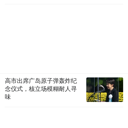
曾经门庭冷落的洪楼老牌商圈，通过整体更
高市出席广岛原子弹轰炸纪
新升级，引入新零售、体验式消费业态，依
念仪式，核立场模糊耐人寻
托轨道交通打造TOD综合体，重新激活片区
味
商业活力。一处处闲置资源被唤醒，一个个
新业态落地生根，存量资产由此产生新价
值。