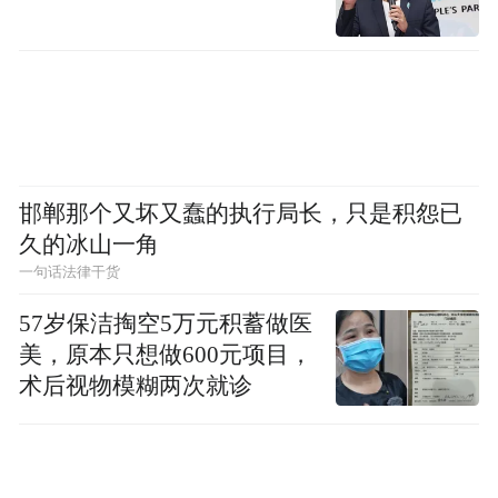
推倒重建，经过保护性修缮后变身艺术空
间，知名文化品牌入驻，用商业活力反哺文
物保护，让历史建筑不再“束之高阁”。记者
现场观察发现，建筑原有梁柱、外墙等历史
构件完整保留，内部空间完成现代化升级，
实现了“外观留住历史、内里适配当下”的改
邯郸那个又坏又蠢的执行局长，只是积怨已
久的冰山一角
造初衷。
一句话法律干货
走进广智里四合院，木窗灰瓦、青砖庭院的
57岁保洁掏空5万元积蓄做医
老济南院落风貌一览无余，屋内管线、厨卫
美，原本只想做600元项目，
设施全面翻新，古朴居所既留住了老济南的
术后视物模糊两次就诊
乡愁记忆，也满足了现代人的居住需求。
城市更新的落脚点，终究是民生福祉。