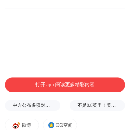
产业的系统性重塑。
此次国家“十五五”城市更新规划，明确坚守
“保护优先、以用促保、民生为本”的核心原
则，引导各地摒弃规模扩张思维，转向精细
化内涵式发展。这一导向，直击当下城市更
新普遍存在的重改造、轻保护，重形象、轻
实效等问题。
打开 app 阅读更多精彩内容
紧跟国家步伐，济南以立法先行破题。今年1
月起实施的《济南市城市更新条例》，搭建
中方公布多项对美反制措施，专家：中美博弈进入“按规则出牌”阶段
不足0.8英里！美媒爆料：因通信失误，特朗普所乘直升机与客机一度“丧失安全间隔”
起居住、产业、名城保护、生态修复等七大
更新体系，明确推行小规模、渐进式、微改