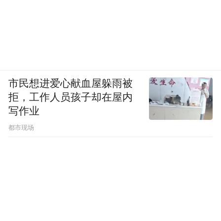
破解了资金难题，也最大限度降低对居民生
活的影响。放眼西城，全新商业综合体拔地
而起，补齐片区公共服务短板，让新城居民
在家门口就能享受优质配套。一老一新、一
街一院之间，更新的红利实实在在落在市民
市民想进爱心献血屋躲雨被
身上。
拒，工作人员孩子却在屋内
写作业
都市现场