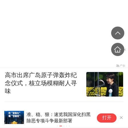
高市出席广岛原子弹轰炸纪
念仪式，核立场模糊耐人寻
味
国产中成药的差异化路径：康惠
“
打开
积雪苷霜软膏4.17%如何构建竞
近
争壁垒
板