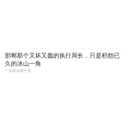
与此同时，济南坚持产城、生态、治理一体
推进。在“一城山色”生态修复片区现场，记
者看到，曾经植被稀疏、地貌破损的山体，
如今草木繁茂、步道整洁，生态廊道全线贯
通，昔日的破损山地变身城市生态后花园。
邯郸那个又坏又蠢的执行局长，只是积怨已
久的冰山一角
舜泰广场智慧停车项目，运用数字化手段破
一句话法律干货
解停车难，用科技提升城市治理效能。这些
入选全国典型的案例印证，济南的城市更
新，早已超越建筑改造本身，成为优化生
态、提升治理、壮大产业的综合工程，推动
城市从“外延扩张”彻底转向“内涵发展”。