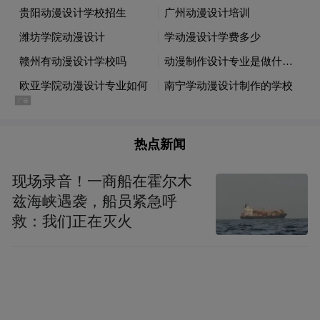
对菏泽及周边200公里范围内的大宗货物贸易
而言，这条新通道最直接的利好在于“省
钱”。内河运输成本约为铁路的三分之一、公
路的七分之一，机电设备、轮胎锂电、煤炭
建材、淀粉木材等大宗货物均可在此集散。
热点新闻
据测算，每个标准集装箱可节省物流成本约
现场录音！一商船在霍尔木
400元、降低约70%。
兹海峡遇袭，船员紧急呼
救：我们正在灭火
以山东达驰电气有限公司为例，今年该企业
在完成与海信集团战略重组后，海外市场快
速拓展，在手的国际订单已达2亿元，同比增
长50%。“过去大件出口需长途陆运至沿海港