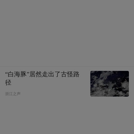
吞吐能力超600万吨的运营规模，今年集装箱
吞吐量有望突破5000标箱。菏泽港口货物吞
吐量2025年已突破1000万吨，水运货运量占
铁路运输量的比例达到36%，水运日益成为
综合交通运输体系的重要支柱。
当然，港口启用只是一个起点。航线还需要
培育、货源需要开拓、通关流程需要持续优
“白海豚”居然走出了古怪路
化、集疏运体系需要不断完善。但方向已然
径
锚定，菏泽不再是“不沿边、不靠海”的偏远
浙江之声
角落，而是正成为四省交界处向西开放的桥
头堡和水陆联动的物流枢纽。
万福河不宽，但它所通向的海洋足够辽阔，