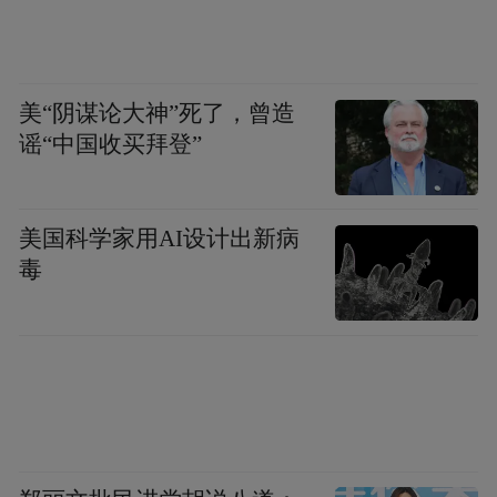
运输方式的多样化与物流链的自由度，带来
的不仅是硬件上的便利，更是一场深刻的城
市观念更新。当海关、货代、船代、国际贸
美“阴谋论大神”死了，曾造
谣“中国收买拜登”
易等服务生态在家门口生根发芽，当本地企
业家直接与外商用信用证、提单打交道，那
么，这座城市的气质也将变得更为“开放”。
美国科学家用AI设计出新病
毒
近年来，菏泽在共建“一带一路”国家贸易中
持续向好，今年前4个月进出口总值达149.9
亿元，其中4月当月进出口33亿元、同比增长
7.8%。
成武港的通航，让菏泽直接接入全球海运网