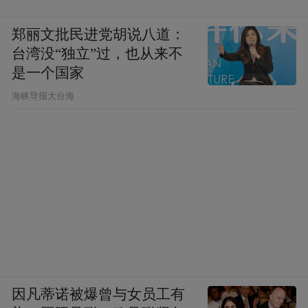
郑丽文批民进党胡说八道：
台湾没“独立”过，也从来不
图片来源：大众网
是一个国家
​海峡导报大台海
与此同时，黄河流域生态保护和高质量发展
重大国家战略也在这条航道上找到了具体的
落点。内河航运具有能耗小、污染轻的独特
优势，污染物单位排放量仅为公路的1/15，
铁路的5/6，单位货运周转量内河船舶产生的
噪声仅相当于货车的4.7%。发展“水水联
运”，既是以低碳方式破解大宗商品运输瓶颈
的有效手段，也是鲁西地区在生态约束下实
现高质量发展的现实路径。
因凡蒂诺被爆曾与女员工有