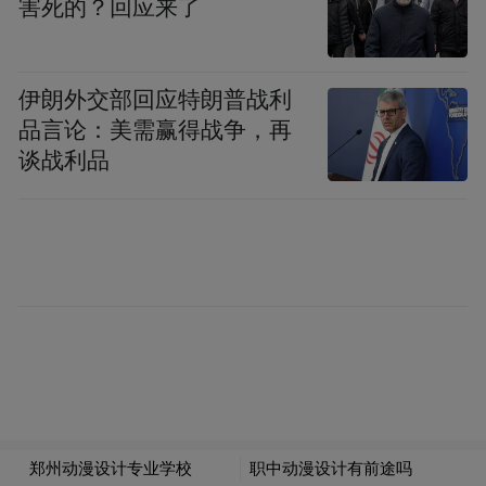
害死的？回应来了
理区、办公区等功能齐全，设计集装箱堆位
52个，可堆存标箱312个，完全满足外贸货物
从进场装卸、堆存集拼到通关查验、临时仓
伊朗外交部回应特朗普战利
品言论：美需赢得战争，再
储的全链条监管作业需求。
谈战利品
更为关键的是，货物从此可以从成武港报关
放行，经万福河进入京杭运河，直达上海
港、洋山港、连云港等主要海港，接续中转
远洋航线发往东南亚、中东、欧洲等全球各
地。
“一次申报、一次查验、一次放行”的一站式
通关，通关时间缩短30%以上，彻底终结了
此前需陆运至沿海港口中转的历史。