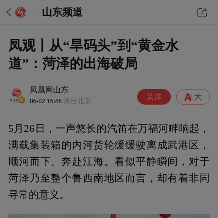
山东频道
凤观丨从“旱码头”到“黄金水
道”：菏泽的出海破局
凤凰网山东
06-02 16:46
来自北京
5月26日，一声悠长的汽笛在万福河畔响起，
满载集装箱的内河货轮缓缓驶离成武港区，
顺河而下、奔赴江海。看似平静瞬间，对于
菏泽乃至整个鲁西南地区而言，却有着非同
寻常的意义。