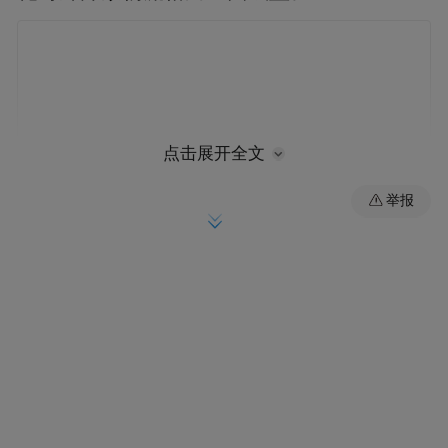
点击展开全文
举报
在此之前，菏泽虽地处鲁苏豫皖四省交界，
地理位置堪称“中原腹地”，却常常被物流末
梢的尴尬境地所困扰。当地的变压器、轮
胎、大蒜、竹木草等优势出口产品，必须先
通过公路长途转运至青岛、连云港等沿海港