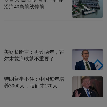
沿海40条航线停航
图片来源：大众网
纵观菏泽整体对外开放物流布局来看，成武
港海关监管作业场所的投用补齐的不仅仅是
美财长断言：再过两年，霍
一条水路运输线。此前，菏泽机场航空类海
尔木兹海峡就不重要了
关监管作业场所已率先启用，济铁菏泽物流
园海关监管场站也已投入运营；如今，成武
港“水水联运”通道的打通，让菏泽真正拥有
特朗普坐不住：中国每年培
了“海陆空铁”立体化完整的多式联运体系，
养3000人，咱们才170人
一跃成为鲁西南地区少有的综合性枢纽城
市。