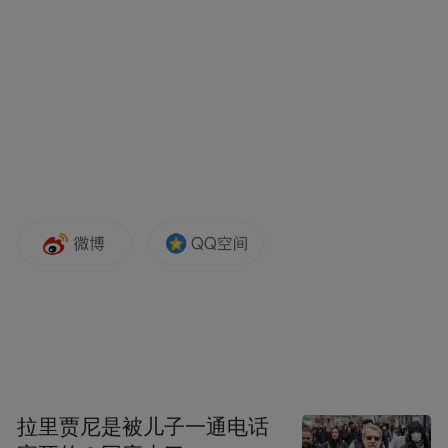
图片来源：大众网
成武港的启用，从根本上改变了这一切。这
座京杭运河北端最西端的节点港口，总投资
7.8亿元，规划10个千吨级泊位，作业岸线长
达1100米，2025年已完成货物吞吐量330万
吨。
而新投用的海关监管作业场所则占地9400平
拉里贾尼是被儿子一通电话
方米，海关卡口、查验区、暂扣仓、检验处