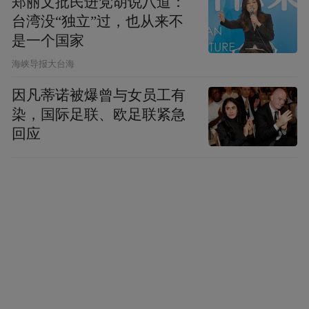
郑丽文批民进党胡说八道：
络，当东南亚的棕榈油、中东的石油焦、欧
台湾没“独立”过，也从来不
洲的精密设备可以逆流而上直达菏泽，菏泽
是一个国家
的变压器、轮胎、板材、芦笋罐头可以顺流
​海峡导报大台海
而下通达世界，这条航道便实实在在地成为
因凡蒂诺被爆曾与女员工有
了“21世纪海上丝绸之路”的内陆延伸线。
染，国际足联、欧足联紧急
回应