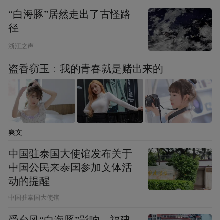
口，物流成本高、周转效率低、交货周期
“白海豚”居然走出了古怪路
长，在国际竞争中常常处于不利地位，”企业
径
副总经理宋成才坦言，现在在家门口就能办
浙江之声
通关、办退税，而且避开了沿海大港的拥
堵，回款更快，投标也更有底气了。
盗香窃玉：我的青春就是赌出来的
爽文
中国驻泰国大使馆发布关于
中国公民来泰国参加文体活
动的提醒
中国驻泰国大使馆
受台风“白海豚”影响，福建