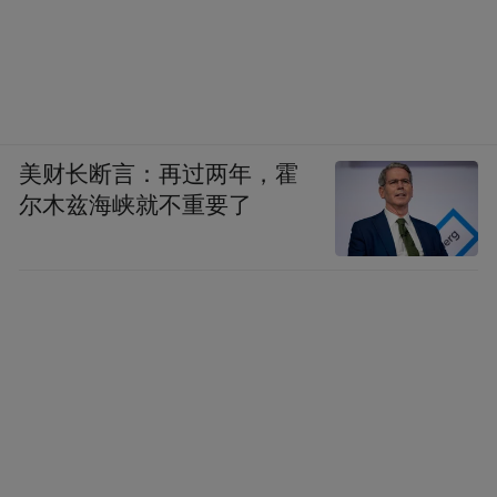
将菏泽的产业纵深与全球市场紧密相连，让
这座鲁西南城市的未来图景，因水的连接而
拥有了更多的想象空间。
（凤凰网山东 赵琪）
美财长断言：再过两年，霍
(本文章版权归凤凰网所有，未经授权，不得转载)
尔木兹海峡就不重要了