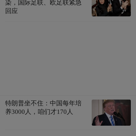
染，国际足联、欧足联紧急
回应
而在山东省“突破菏泽鲁西崛起”的战略部署
中，成武港的启用更是一次实实在在的破局
——这片鲁苏豫皖四省交界的战略腹地，正
努力从政策的接受者转变为开放的主动输出
者。
如今，新万福河复航二期工程正在加速推
进，全段按照国家内河三级高标准航道规划
打造，建成后可通行千吨级货轮，实现菏泽
内陆河道与京杭运河主干水系的无缝衔接、
特朗普坐不住：中国每年培
直通江海。
养3000人，咱们才170人
港口二期建成后将形成10个千吨级泊位、年