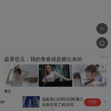
盗香窃玉：我的青春就是赌出来的
爽文
远航港口(08502)附属订立设备
山
打开
采购安装工程合同
铁