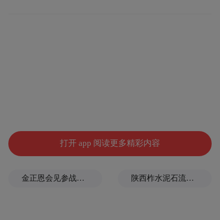
口，才能完成报关出海，物流成本高、周转
环节繁多、运输周期冗长。
尤其对于外贸企业而言，最怕“船不等人”，
物流时间不可控，因此被迫放弃一些大单或
者支付高额加急费；更多中小规模企业，面
对异地报关、异地查验的繁琐流程，只能望
“海”兴叹，优质产品被外地贸易商收购，沦
为产业链底层的“原料输出地”。
打开 app 阅读更多精彩内容
金正恩会见参战老兵和战时立功者
陕西柞水泥石流灾害致3人遇难