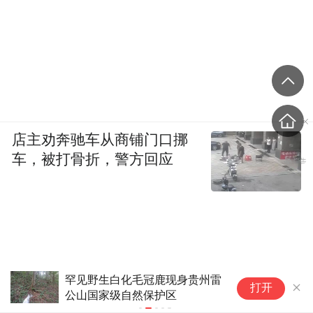
店主劝奔驰车从商铺门口挪
车，被打骨折，警方回应
现身贵州雷
济南公园这道“棕色闪电”，没你
打开
区
想得那么简单