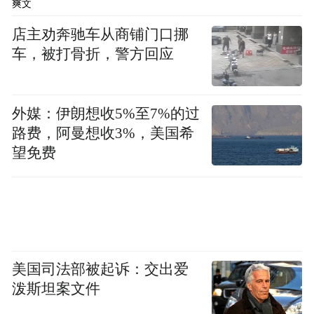
爽文
国家宣传活动现场展出。
店主劝奔驰车从商铺门口挪
谭庆红表示，在全面推进美丽中国省域先行
车，被打骨折，警方回应
区建设的新征程上，山东将持续汇聚各方力
量，把生物多样性保护和可持续利用理念融
外媒：伊朗想收5%至7%的过
入生态文明建设全过程，构建全社会共同参
路费，阿曼想收3%，美国希
与的大格局，努力建设人与自然和谐共生的
望免费
生态家园，为美丽山东增底色、提成色，为
美丽中国建设贡献山东力量。
（凤凰网山东 李旭旭）
美国司法部被起诉：交出爱
“特别声明：以上作品内容(包括在内的视频、图片或音
泼斯坦案文件
频)为凤凰网旗下自媒体平台“大风号”用户上传并发
布，本平台仅提供信息存储空间服务。