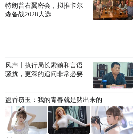
特朗普右翼密会，拟推卡尔
东深入践行“绿水青山就是金山银山”理念，
森备战2028大选
深耕生态产品价值实现路径，推动生物多样
性保护利用。去年，寿光推动生物资源保护
与现代种业深度融合的实践成果获评国家十
大典型案例之首，并在国家生物多样性宣传
活动现场展出。今年全省宣传活动主场在潍
风声丨执行局长索贿和言语
坊寿光，举办生物多样性可持续利用成果展
骚扰，更深的追问非常必要
示，实现生态搭台、产业唱戏。淄博沂源针
对全县连片果林在果实成熟期遭鸟类啄食、
盗香窃玉：我的青春就是赌出来的
果农架设护林网导致珍稀鸟类伤亡的矛盾，
构建兼具刚性约束与柔性引导的执法体系，
破解人鸟冲突，实现人与自然和谐共生，这
一实践探索代表山东入选国家典型案例并在