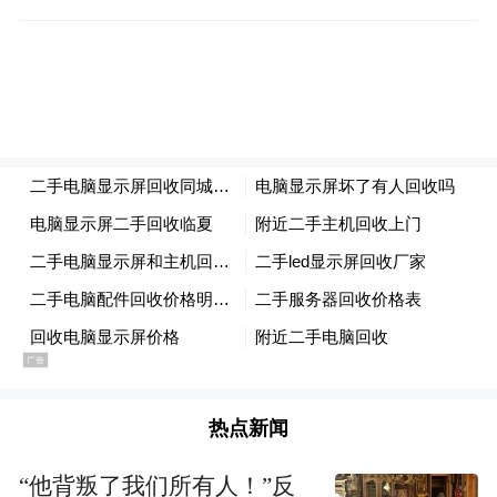
生态空间和野生动植物资源的违法行为。
此外，公众参与的渠道也在不断拓宽。山东
连续6年多部门联合开展国际生物多样性日主
题宣传活动，统筹政府、高校、科研院所、
公益组织等社会力量深度参与。相继开发了
一批生态旅游精品线路，推出了一批生物多
样性科普基地，探索了金融支持生物多样性
的新模式，推介展示了一批长期奋斗在生物
多样性保护工作一线的公益使者。生物多样
性保护越来越成为人民群众口中的高频热点
词汇。
热点新闻
保护与可持续利用的共赢之路越走越宽。山
“他背叛了我们所有人！”反