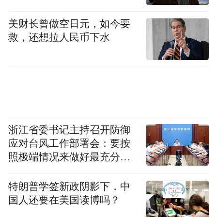
Notice: The content above (including the videos,
pictures and audios if any) is uploaded and posted
美财长曾做空日元，如今要
by the user of Dafeng Hao, which is a social media
救，还想拉人民币下水
platform and merely provides information storage
space services.”
浙江省委书记主持召开防御
应对台风工作部署会：要按
照极端情况来做好最充分的
准备
特朗普学签新政阴影下，中
国人还要在美国读博吗？