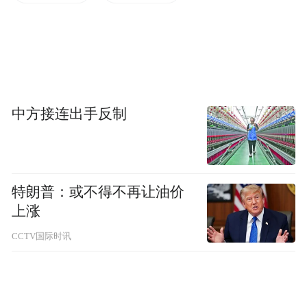
样性保护战略与行动计划》等规划方案，为
全省生物多样性保护提供了有力的政策制度
保障。
山东在生态空间的守护上同样不遗余力。全
中方接连出手反制
省划定生态保护红线2.06万平方千米，推进
自然保护地整合优化，修复滨海湿地1.34万
公顷，新增城市大型公园456个，实施水土流
特朗普：或不得不再让油价
失重点工程342项，实现保护空间科学重构、
上涨
保护效能显著提升。多部门密切合作，连续9
CCTV国际时讯
年开展“绿盾”重要生态空间强化监督工作，
持续开展“清风”“网盾”“昆仑”等系列专项行
动，侦办违法案件6900余起，严厉打击破坏