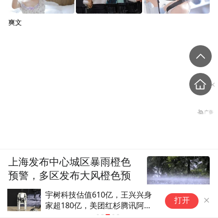
爽文
上海发布中心城区暴雨橙色
预警，多区发布大风橙色预
警信号
宇树科技估值610亿，王兴兴身
华人健康：
打开
家超180亿，美团红杉腾讯阿里
注册申请获
共同分羹