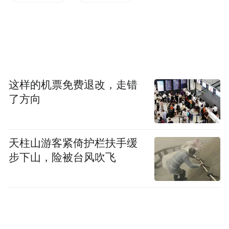
延。
这样的机票免费退改，走错
了方向
股权穿透显示，鲁青城资由淄博融锋国有资
产运营有限公司（下简称“融锋国资”）100%
天柱山游客紧倚护栏扶手缓
控股，实控人为高青县财政局（高青县人民
步下山，险被台风吹飞
政府国有资产监督管理局）。
值得关注的是，进入5月以来，母公司融锋国
资密集新增6条被执行人信息，涉及多起司法