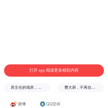
产的市场化运营，参与过高青县田横文化中
心等项目建设，并持有多宗住宅开发用地。
打开 app 阅读更多精彩内容
其对外布局广泛，参控股企业达15家，涵盖
房主任的塌房，一场“人设露馅”
费大厨，不再自称大王
网络科技、城市投资、高速公路、特色产业
等领域，其中6家已注销，多家关联企业被列
为被执行人、限制高消费，风险链条持续蔓