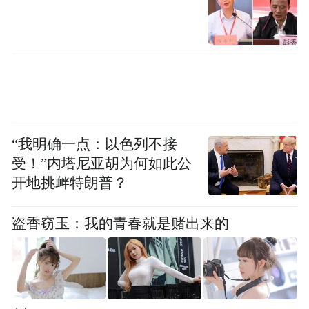
“特别声明：以上作品内容(包括在内的视频、图片或音
频)为凤凰网旗下自媒体平台“大风号”用户上传并发
布，本平台仅提供信息存储空间服务。
Notice: The content above (including the videos,
pictures and audios if any) is uploaded and posted
by the user of Dafeng Hao, which is a social media
“我明确一点：以色列不接
platform and merely provides information storage
受！”内塔尼亚胡为何如此公
space services.”
开地挑衅特朗普？
盗香窃玉：我的青春就是赌出来的