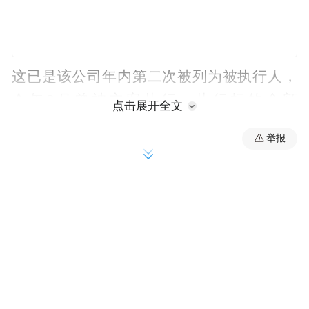
这已是该公司年内第二次被列为被执行人，
今年3月曾被立案执行，执行标的金额
点击展开全文
223993552.00元。
举报
公开资料显示，鲁青城资是高青县负责城乡
基础设施建设和政府委托资产管理的专业运
营机构。公司核心业务涵盖城市道路、水利
设施等基础设施的开发与维护，以及国有资