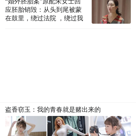
梁，让中外青年在动手实践中增进理解、互
“婚外胚胎案”原配朱女士回
应胚胎销毁：从头到尾被蒙
学互鉴，进一步推动中华文脉走向世界，助
在鼓里，绕过法院 ，绕过我
力中外文明对话与文化交融，书写跨文化交
流的生动篇章。
盗香窃玉：我的青春就是赌出来的