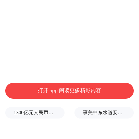
《大汉儒宗——董仲舒儒学文化专题展》热
度持续
由枣庄市文化和旅游事业发展中心、枣庄市
博物馆、衡水市博物馆主办的《大汉儒宗
——董仲舒儒学文化专题展》聚焦西汉大儒
董仲舒，系统呈现其生平事迹、“天人感应”
“大一统”等核心思想，以及“罢黜百家，独尊
儒术”的深远影响。展览现场，董子相关遗迹
打开 app 阅读更多精彩内容
遗存与衡水文化传承成果交相辉映，助力观
众感悟儒学精髓，坚定文化自信，促进冀鲁
1300亿元人民币，阿根廷：同中国延长5年货币互换协议
事关中东水道安全，沙特、埃及、土耳其、巴基斯坦外长举行会晤
两地文化交流互鉴。
公益鉴宝，慧眼识珍惠民