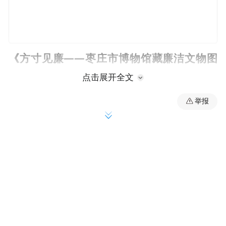
《方寸见廉——枣庄市博物馆藏廉洁文物图
片展》正式启幕
点击展开全文
举报
展览在西馆四楼文化长廊重磅开展。展览以
“廉”为主线，分三大板块“以物说廉、以史为
鉴”，精选枣庄特色廉洁文物，借蝉、竹等意
象托物言志，让观众在文物细节中感悟“清正
廉洁”的传统美德，传承崇廉尚洁的价值追
求，展览长期开放，持续传递廉洁文化力
量。