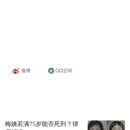
为引导公众树立正确的文物收藏理念，普及
文物鉴赏知识，枣庄市博物馆在西馆二楼报
告厅举办公益性文物鉴定咨询服务活动。
活动特邀山东省内文物鉴定领域资深专家团
坐镇，为市民带来“一对一”免费鉴定服务。
专家们耐心细致地为市民鉴别藏品真伪、年
代、价值，详细讲解文物收藏、保护、修复
等专业知识，解答收藏疑问，帮助大家避开
收藏误区，感受文物背后的历史底蕴与艺术
价值，现场氛围热烈，获市民一致好评。
梅姨若满75岁能否死刑？律