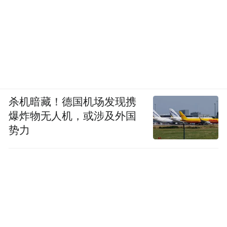
与公众的重要桥梁，助力枣庄文化事业繁荣
发展。
文章来源：枣庄市博物馆
“特别声明：以上作品内容(包括在内的视频、图片或音
频)为凤凰网旗下自媒体平台“大风号”用户上传并发
杀机暗藏！德国机场发现携
布，本平台仅提供信息存储空间服务。
爆炸物无人机，或涉及外国
Notice: The content above (including the videos,
pictures and audios if any) is uploaded and posted
势力
by the user of Dafeng Hao, which is a social media
platform and merely provides information storage
space services.”