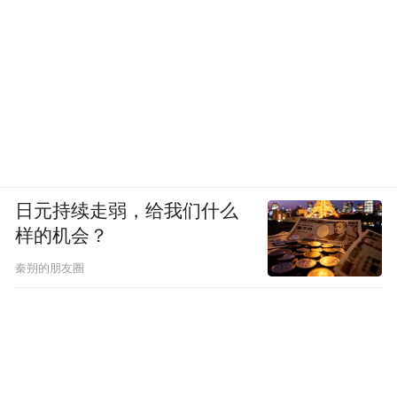
打破传统观展边界、创新文化传播形式，以
“人工智能+文旅”融合新模式，让静态文物
“活起来”、让厚重历史“潮起来”。AR寻宝通
过智能扫描展品触发趣味互动剧情，将文物
知识转化为沉浸式游戏体验，让观众在轻松
互动中学习历史、读懂文化；VR穿越则实现
时空沉浸式体验，带领观众身临其境走进古
日元持续走弱，给我们什么
代场景，直观感受历史变迁与文脉传承。
样的机会？
秦朔的朋友圈