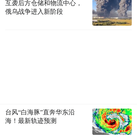
互袭后方仓储和物流中心，
俄乌战争进入新阶段
“小小文物修复师” 体验活动
以“传承中华文脉，增强文物保护意识”为核
心，带领孩子们化身“文物修复师”。从文物
清理、拼接、修补到上色，全程实操体验，
让孩子们近距离了解文物修复的严谨工艺，
台风“白海豚”直奔华东沿
感悟“工匠精神”，在他们的心中种下守护历
海！最新轨迹预测
史文明的种子。