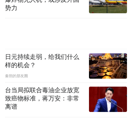
势力
社教赋能，童心传承文脉
聚焦青少年文化传承，5月17日—18日，博物
馆东西两馆持续开展多元趣味社教活动，让
孩子们在实践中触摸传统、感悟匠心。
日元持续走弱，给我们什么
样的机会？
“小得盈满・快乐成长” 主题活动
秦朔的朋友圈
紧扣小满节气内涵，将传统节日文化与手工
台当局拟联合毒油企业放宽
技艺深度融合。孩子们沉浸式学习节气知
致癌物标准，蒋万安：非常
识，动手制作传统手作，在一捏一揉中感受
离谱
传统文化魅力，培养耐心与专注力，收获成
长喜悦。