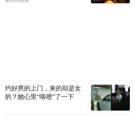
秦朔的朋友圈
文脉绵延，薪火相传；以馆为桥，共赴美
好。2026年“5·18国际博物馆日” 系列活动的
圆满举办，不仅让更多市民走进博物馆、读
懂文物故事，更推动了优秀传统文化的创造
性转化与创新性发展。从本土学子的童心传
承，到国际友人的文化体验，枣庄市博物馆
以活动为载体，让文物技艺跨越国界、让文
脉精神深入人心。
约好男的上门，来的却是女
未来，枣庄市博物馆将继续坚守“传承文脉、
的？她心里“咯噔”了一下
服务民生”初心，持续推出更多有温度、有深
度、有创意的文化活动，让文物活在当下、
融入生活，成为连接历史与未来、沟通文化