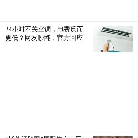
24小时不关空调，电费反而
更低？网友吵翻，官方回应
“文物修复师・瓷器修复”活动
博物馆还特别迎来留学生文化交流专场，留
学生们在专业老师的指导下，亲身参与瓷器
修复的完整流程，近距离感受中国传统文物
修复技艺的严谨与精妙，沉浸式体验中华优
秀传统文化的独特魅力。
活动以文物技艺为纽带，以文化交流为桥