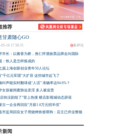
道推荐
意甘肃随心GO
0
-05-16 17:58:35
条评论
怀市长：以酱香为桥，推仁怀酒旅票品牌走向国际
题：铁人是怎样炼成的
七届上海创新创业青年50人论坛
股“千亿元军团”大扩容 这些城市起飞了
物叫声能实时翻译成“人话” 准确率达94.6%？
3岁女孩被闺蜜胁迫卖淫 多人被追责
横店快没剧组了”登上热搜 横店影视城动态辟谣
蒙古一企业再回应“月薪1.6万元招羊倌”
连市监局回应女子用烧烤铁签喂狗：店主已停业整顿
片新闻