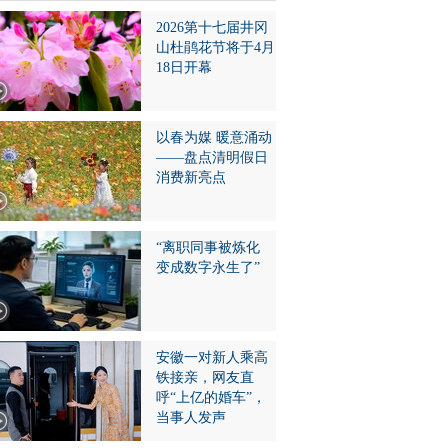
2026第十七届井冈
山杜鹃花节将于4月
18日开幕
以春为媒 暖意涌动
——盘点清明假日
消费新亮点
“离职同事被炼化
变成数字永生了”
安徽一对新人乘高
铁接亲，网友直
呼“上亿的婚车”，
当事人发声