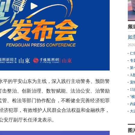
频
如
2026
仁
专
第
A
水平的平安山东为主线，深入践行主动警务、预防警
宠
1
打击整治、创新治理、数智赋能、法治公安、治警励
“
监管、检法等部门协作配合，不断健全完善经济犯罪
内
经济犯罪，有效维护人民群众合法权益和金融秩序，
大
公安厅副厅长任泽龙表示。
图