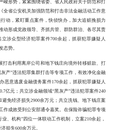
严峻形势，紧紧围绕省委、省人民政府关于防范和打
《全省公安机关加强防范和打击非法金融活动工作意
项行动，紧盯重点案件，快侦快办，加大追赃挽损力
推动形成党政领导、齐抓共管、群防群治、各尽其责
共立涉众型经济犯罪案件700余起，抓获犯罪嫌疑人
高发态势。
展打击利用离岸公司和地下钱庄向境外转移赃款、打
黑灰产”违法犯罪集群打击等专项工作，有效净化金融
侦办恶意逃废金融债务案件170余起，抓获犯罪嫌疑人
0.7亿元；共立涉金融领域“黑灰产”违法犯罪案件240
和避免经济损失2900余万元；共立洗钱、地下钱庄案
名，工作成效受到公安部通令嘉奖。在保险诈骗犯罪专项
业、机构”四位一体联动工作机制，立案210余起，
济损失600余万元。