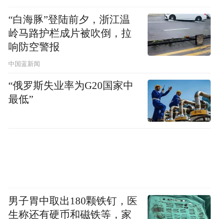
“白海豚”登陆前夕，浙江温
岭马路护栏成片被吹倒，拉
响防空警报
中国蓝新闻
晓色入太行 70x70 布面油画 2025
“俄罗斯失业率为G20国家中
最低”
男子胃中取出180颗铁钉，医
生称还有硬币和磁铁等，家