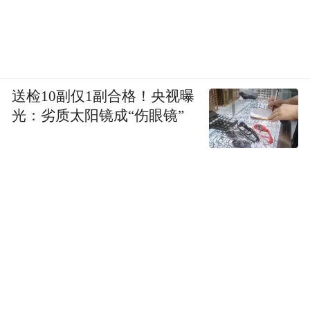
烟雨徽州5 60X70cm 布面油画
送检10副仅1副合格！央视曝
光：劣质太阳镜成“伤眼镜”