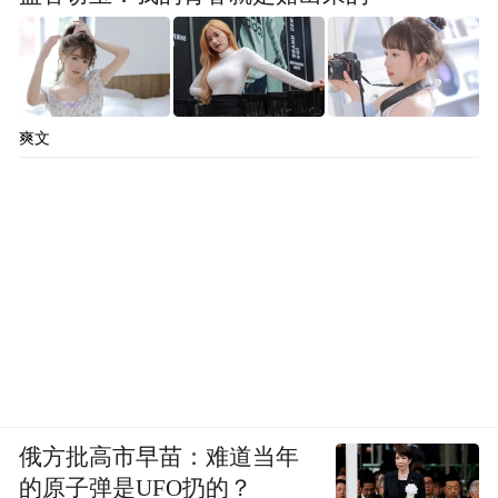
烟雨徽州2 70X70cm 布面油画
爽文
俄方批高市早苗：难道当年
的原子弹是UFO扔的？