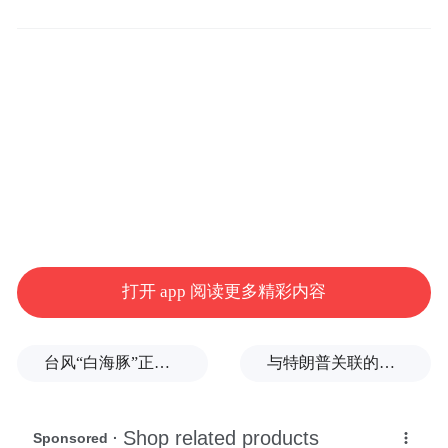
主办单位
济南中央商务区管理委员会
山东省青年美术家协会
中国人寿大厦(山东)
打开 app 阅读更多精彩内容
济南市青年美术家协会
台风“白海豚”正式登陆
与特朗普关联的美石油公司拟在格陵兰岛钻探，岛政府强烈警告
承办单位