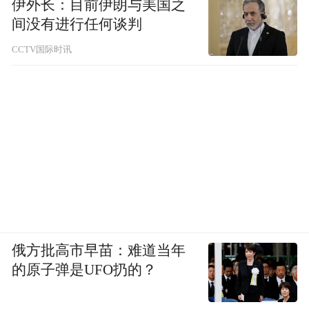
伊外长：目前伊朗与美国之
画家。作品曾入选第十二届、十三届全国美
间没有进行任何谈判
展等多项展览，并获得山东省委省政府泰山
CCTV国际时讯
文艺奖和优秀实践成果奖，论文发表于《美
术观察》等。
俄方批高市早苗：难道当年
的原子弹是UFO扔的？
空山隐卧 120X60cm 布面油画