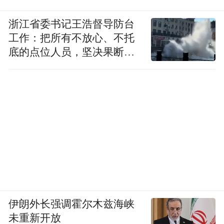
浙江省委书记王浩督导防台
工作：把所有不放心、不托
底的点位人员，坚决果断转
烟雨徽州6 60X70cm 布面油画
移到位
伊朗外长强调霍尔木兹海峡
未重新开放