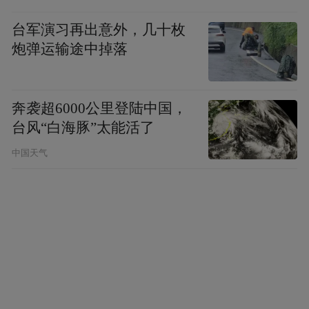
次、不惜一切代价、托起生命太阳” 的永恒誓
台军演习再出意外，几十枚
言。
炮弹运输途中掉落
“特别声明：以上作品内容(包括在内的视频、图片或音
频)为凤凰网旗下自媒体平台“大风号”用户上传并发
奔袭超6000公里登陆中国，
布，本平台仅提供信息存储空间服务。
Notice: The content above (including the videos,
台风“白海豚”太能活了
pictures and audios if any) is uploaded and posted
by the user of Dafeng Hao, which is a social media
中国天气
platform and merely provides information storage
space services.”