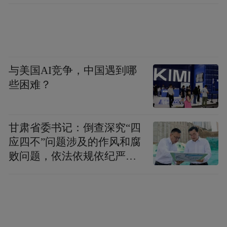
与美国AI竞争，中国遇到哪
些困难？
从湖南到山东，跨越千里的奔赴；从确诊到
甘肃省委书记：倒查深究“四
治愈，重获“心”生的希望。 这场跨越山海的
应四不”问题涉及的作风和腐
爱心接力，在2026年的春天写下了最温暖的
败问题，依法依规依纪严肃
注脚。愿每一个康复的孩子，都能带着这份
查处腐败案件，加大通报曝
来自齐鲁大地的关爱，在未来的日子里茁壮
光力度
成长，自由奔跑。世博高新医院也将一如既
往，用行动践行 “一切为了病人、生命只有一