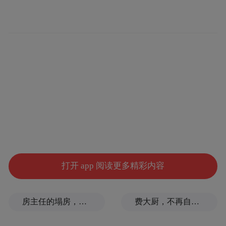
学科专家，为每一个孩子制定个性化手术方
案。
入院后，孩子们陆续接受了介入或外科手术
治疗。其中既有常见的室间隔缺损、房间隔
缺损封堵术，也有病程复杂的法洛四联症、
唐宝宝合并先心病等。在医护团队精心照护
下，孩子们闯过麻醉、手术、术后康复一道
道关卡，恢复顺利。“孩子术后第二天就能下
床走动了，现在脸色红润，以后就能像健康
打开 app 阅读更多精彩内容
的孩子一样跑呀、跳呀，特别感谢医护人员
的精心照顾。”一位患儿母亲高兴地说。
房主任的塌房，一场“人设露馅”
费大厨，不再自称大王