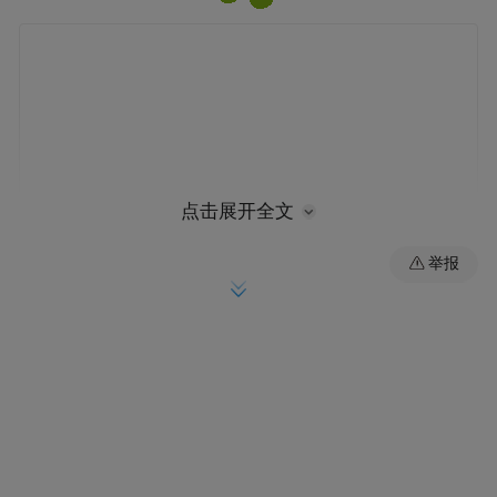
点击展开全文
举报
4月27日，22名湖南先心病患儿在家长陪伴下
抵达世博高新医院。面对这群来自远方的特
殊小患者，医院迅速启动“天使之旅”绿色救
治通道。由苏俊武副、郑斯宏副院长领衔的
心脏团队，联合超声、麻醉、重症监护等多