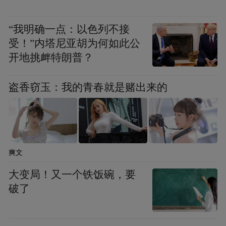
“我明确一点：以色列不接
受！”内塔尼亚胡为何如此公
开地挑衅特朗普？
盗香窃玉：我的青春就是赌出来的
爽文
首批返家的孩子已顺利启程，其余患儿也正
大变局！又一个铁饭碗，要
在术后康复中，预计近期将陆续出院返乡。
破了
医院安排了专人护送患儿及家属至车站，并
建立了术后随访微信群，由专业医生定期跟