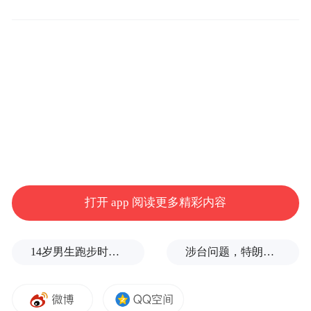
堤口路东口、天桥南站点，增设经二纬五、
经二纬二站点。
K15路：调整后沿无影山路向南、纬六路高
架桥向南、经二路向东至纬二路向南恢复原
线，撤销十一中、地铁济南站北、天桥区政
府、堤口路东口、天桥南站点，增设经二纬
五、经二纬二站点。
32路：调整后沿北园大街向东、三孔桥街向
打开 app 阅读更多精彩内容
南、新菜市向南、济安街向南至顺河街向南
恢复原线，撤销制革街、成丰桥（路西）、
14岁男生跑步时心脏骤停，后被鉴定为“器质性痴呆”，家属质疑校方失责
涉台问题，特朗普的教训还没吃够
经一纬二（路南）、天桥南（路东）、经二
纬一站点，增设北园大街东工商河路、三孔