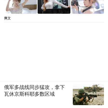
爽文
俄军多战线同步猛攻，拿下
瓦休京斯科耶多数区域