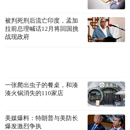
K92路：调整后沿济泺路向南、堤口路向
西、纬六路高架桥向南至纬六路向南恢复原
被判死刑后流亡印度，孟加
线，撤销成丰桥（路西）、天桥南、大观
拉前总理喊话12月将回国挑
园、口腔医院（路北）、经五路小纬二路
战现政府
（路南）、经六纬五（路北）、经五路小纬
四路（路南）、经六路纬六路（路北）、经
五路纬六路（路南）站点，增设堤口路东
口、天桥区政府、地铁济南站北、十一中、
省立医院站点。
一张爬出虫子的餐桌，和湊
湊火锅消失的110家店
302路：调整后由公交营运中心开往省立医
院，沿南辛庄西路向北、经十路向东、经七
美媒爆料：特朗普与美防长
路向东，然后单向沿纬六路向北、经六路向
爆发激烈争执
西、纬十二路向南至经七路向西恢复原线，