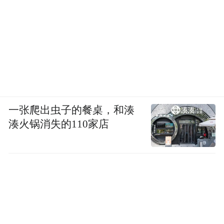
来源：济南时报
“特别声明：以上作品内容(包括在内的视频、图片或音
频)为凤凰网旗下自媒体平台“大风号”用户上传并发
布，本平台仅提供信息存储空间服务。
Notice: The content above (including the videos,
pictures and audios if any) is uploaded and posted
by the user of Dafeng Hao, which is a social media
platform and merely provides information storage
一张爬出虫子的餐桌，和湊
space services.”
湊火锅消失的110家店