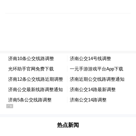
途汽车站、工人新村南村、工人新村北村、
动物园站点，增设大金新苑南门、莱芜路腊
山河东路、腊山河东路枣庄路站点。
58路济南西站公交枢纽发车时间为5:30—
00:00，天桥南发车时间为5:50—00:00。
67路：调整后由李家塘开往省体育中心，沿
英雄山路向北、经十路向东至省体育中心，
撤销无影山、十一中、地铁济南站北、天桥
区政府、堤口路东口、天桥南、大观园、纬
二路经七路站点，增设省体育中心站点。
热点新闻
67路李家塘发车时间为5:30—19:00，省体育