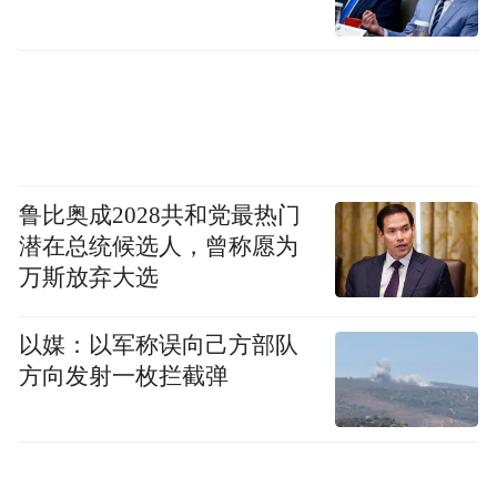
撤销园博园西北门、开山村、开山村北、北
桥、北桥北、经四路西口、纬十二路经二
路、西市场、济南站、制革街、长途汽车
站、工人新村北村（路东）、泺口汽车站站
点，增设地铁营市街站、经十路北小辛庄西
鲁比奥成2028共和党最热门
街、经七路西口、经七路振兴中街、经七纬
潜在总统候选人，曾称愿为
十二（路南）、经七纬八（路南）、省立医
万斯放弃大选
院（路北）、经六纬九（路北）站点。
以媒：以军称误向己方部队
302路公交营运中心发车时间为5:30—
方向发射一枚拦截弹
17:30，省立医院发车时间为6:30—19:00。票
价二元，执行公交IC卡优惠政策。