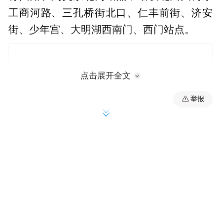
工商河路、三孔桥街北口、仁丰前街、济安
街、少年宫、大明湖西南门、西门站点。
点击展开全文
举报
K7路：调整后沿堤口路向东、纬六路高架桥
向南、经二路向东至纬二路向南恢复原线，
撤销十一中、地铁济南站北、天桥区政府、