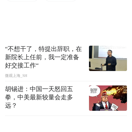
桥街北口、仁丰前街、济安街、北坦、顺河
西街馆驿街站点。
50路：调整后沿济泺路向南、东西丹凤街向
东、义合北街向东、新菜市向南、明湖西路
“不想干了，特提出辞职，在
向西至纬二路向南恢复原线，增设义合街、
新院长上任前，我一定准备
明湖西路茂新街站点。
好交接工作“
微观上海_SH
58路：调整后由济南西站公交枢纽开往天桥
南，沿齐州路、莱芜路、腊山河东路、经十
胡锡进：中国一天怒回五
路、潍坊路、经六路、纬十二路、经四路、
拳，中美最新较量会走多
远？
纬二路至经一路路口调头返回，撤销育华中
学、齐州路菏泽路、经十路齐州路、经十路
腊山河东路、成丰桥（路西）、制革街、长