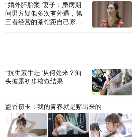
中心发车时间为6:00—19:30。
“婚外胚胎案”妻子：患病期
间男方疑似多次有外遇，第
K72路：调整后沿济泺路向南至东西丹凤街
三者经营的茶馆距自己家步
行仅15分钟
向东恢复原线，撤销天桥街（路东）站点。
K85路：调整后沿无影山东路向南、堤口路
向西、纬六路高架桥向南、经二路向东、纬
二路向北、经一路向东、纬一路向南（上
“抗生素牛蛙”从何处来？汕
行：纬一路向南、经二路向西）至馆驿街向
头披露初步核查结果
东恢复原线，撤销天桥区政府、堤口路东
口、天桥南（路东）站点，增设地铁济南站
盗香窃玉：我的青春就是赌出来的
北、十一中、经二纬五、经二纬二站点。
90路：调整后沿纬十二路向北、堤口路向东