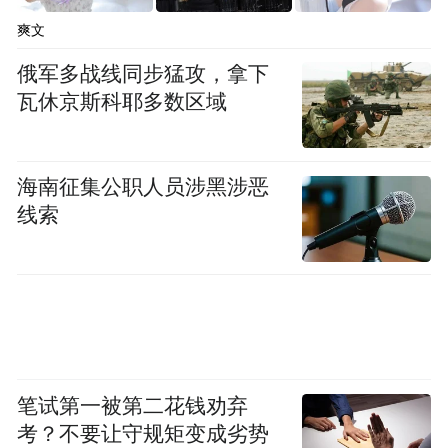
至济泺路向北恢复原线，撤销西市场、经一
爽文
纬九、市立二院、经一纬五、济南站、天桥
俄军多战线同步猛攻，拿下
南（路西）、成丰桥（路西）站点，增设八
瓦休京斯科耶多数区域
里桥、堤口路西口、铁路宿舍、地铁益康路
站、堤口路无影山路、十一中、地铁济南站
北、天桥区政府、堤口路东口站点。
海南征集公职人员涉黑涉恶
线索
K91路：调整后沿堤口路向东、西工商河路
向东、东西丹凤街向东、义合北街向东、新
菜市向南至济安街向南恢复原线，撤销堤口
路东口、经一纬二、明湖西路茂新街、明湖
西路济安街站点，增设西工商河路堤口路、
东西丹凤街济泺路、义合街、陈家楼站点。
笔试第一被第二花钱劝弃
考？不要让守规矩变成劣势