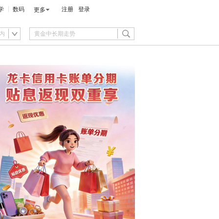
学
数码
注册
登录
更多
内