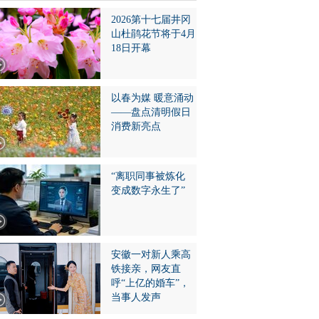
2026第十七届井冈
山杜鹃花节将于4月
18日开幕
以春为媒 暖意涌动
——盘点清明假日
消费新亮点
“离职同事被炼化
变成数字永生了”
安徽一对新人乘高
铁接亲，网友直
呼“上亿的婚车”，
当事人发声