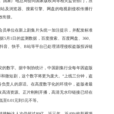
。国家广电总局会同国家版权局等相关监管部门，压
网站及浏览器、搜索引擎、网盘的电视剧侵权传播行
有效衔接。
会员单位在新上剧集片头统一加注提示，并配发标准
5月1日的监测数据，百度搜索、百度网盘、360、
、抖音、快手、B站等平台已处理清理侵权盗版投诉链
不安的数字。据中制协统计，中国剧集行业每年因盗版
影和微短剧，这个数字将更为庞大。“上线三分钟，盗
务负责人的原话。在高度数字化的环境中，盗版者最
抓取高清资源。正片刚刚开播，高清无水印链接已经在
至0.01元到5元不等。
链接触达人次仍超过80亿。近三年，近40%的影视项