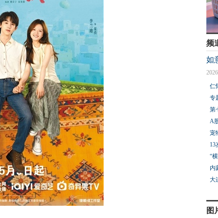
频
如
2026
仁
专
第
A
宠
1
“
内
大
图