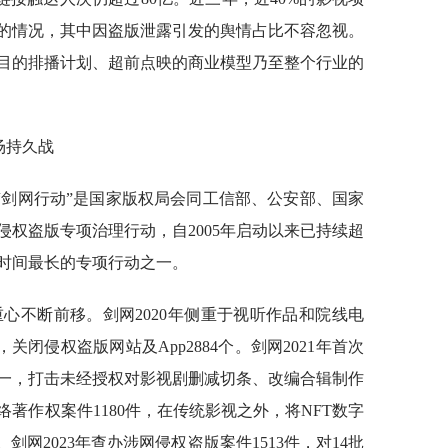
的情况，其中因盗版泄露引发的舆情占比不容忽视。
目的排播计划、超前点映的商业模型乃至整个行业的
场持久战
。“剑网行动”是国家版权局会同工信部、公安部、国家
权盗版专项治理行动，自2005年启动以来已持续超
续时间最长的专项行动之一。
重心不断前移。剑网2020年侧重于视听作品和院线电
，关闭侵权盗版网站及App2884个。剑网2021年首次
一，打击未经授权对影视剧删减切条、改编合辑制作
络著作权案件1180件，在传统影视之外，将NFT数字
剑网2023年查办涉网侵权盗版案件1513件，对14批