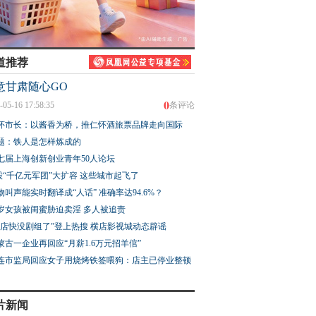
道推荐
意甘肃随心GO
0
-05-16 17:58:35
条评论
怀市长：以酱香为桥，推仁怀酒旅票品牌走向国际
题：铁人是怎样炼成的
七届上海创新创业青年50人论坛
股“千亿元军团”大扩容 这些城市起飞了
物叫声能实时翻译成“人话” 准确率达94.6%？
3岁女孩被闺蜜胁迫卖淫 多人被追责
横店快没剧组了”登上热搜 横店影视城动态辟谣
蒙古一企业再回应“月薪1.6万元招羊倌”
连市监局回应女子用烧烤铁签喂狗：店主已停业整顿
片新闻