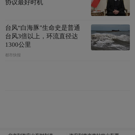
协议最好时机
演，包括《红旗号子·光荣的河》实景演出、
十二花神巡游、古风电音及鲁南方言脱口
秀。摇橹船穿行水巷、谢裕大茶行品茶听柳
台风“白海豚”生命史是普通
琴戏等“慢生活”场景，让游客从“走马观花”
台风3倍以上，环流直径达
转向“深度体验”，日均客流量维持在较高水
1300公里
位。
都市快报
全域联动——微度假产品的精准供给
针对春假带来的亲子客群，各区（市）推出
了差异化产品：
市中区：东湖公园“潮玩童乐”嘉年华，融合
潮流市集与亲子游乐。