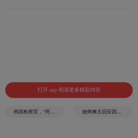
消费结构。过夜游比例显著提升。音乐盛典
与夜游经济联动，有效延长了游客停留时
间，带动了酒店、餐饮、休闲等二次消费的
增长。
从“演艺引爆”到“场景留人”
枣庄此轮爆发并非偶然，其核心在于打破了
打开 app 阅读更多精彩内容
传统观光模式，通过“硬核引流”与“软性体
验”的双轮驱动，实现了从“流量”到“留量”的
韩国检察官，“死”于2026
烧烤摊主回应因撞脸张雪峰走红
转化。
音乐盛典——文旅消费的“引爆器”