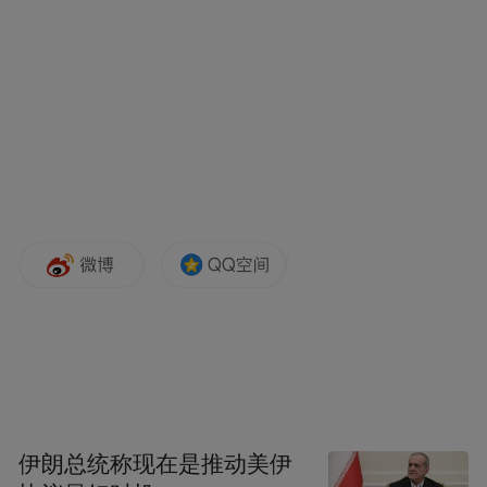
5月2日晚的“吾爱枣庄音乐盛典”是今年五一
的最大变量。张碧晨、王赫野等实力唱将齐
聚枣庄文体中心，累计入场观众24286人，其
中55%为外地游客。这一大型演艺活动不仅
直接拉动了住宿和餐饮，更通过“票根经济”
实现了跨业态引流——凭演唱会门票可享受
台儿庄古城、铁道游击队景区等门票优惠，
形成了“一场观演、全城游玩”的闭环。
古城沉浸——国潮背后的“慢生活”
台儿庄古城以“入梦台城·穿越古今”为主题，
化身巨型沉浸式剧场。近百场演艺轮番上
伊朗总统称现在是推动美伊