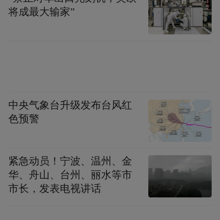
将成最大输家”
键。
惠民实招。落实“主客共享”理念，推出“枣相
见·榴美好”系列惠民政策。台儿庄古城对大
学生及特定群体免票，文博场馆免费开放，
69元“全景枣庄一码通”覆盖13个核心景区，
中央气象台升级发布台风红
极大降低了游玩门槛。
色预警
智慧治理。面对大客流，台儿庄古城启用智
慧票务系统，严格落实“限量、预约、错
紧急动员！宁波、温州、金
峰”。公安、交通、市场监管及“蓝峰救援”等
华、舟山、台州、丽水等市
志愿团队联合值守，确保了假期“热闹而不杂
市长，发表电视讲话
乱、红火更有秩序”。