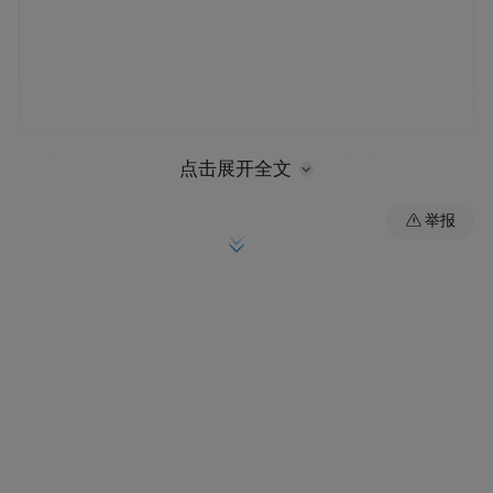
总量攀升。全市16家重点监测景区235.87万
点击展开全文
人次的接待量，印证了枣庄作为鲁南文旅高
举报
地的吸引力。其中，台儿庄区A级景区共接
待游客61.79万人次，而古城42.15万人次的接
待量贡献了超六成客流。
全省位次。假期首日，台儿庄古城便与青岛
海滨、济南天下第一泉等景区共同跻身全省
游客接待量前五，成为山东文旅“第二梯队”
的领跑者。