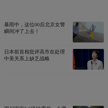
宣传矩阵。新华社、央视等主流媒体高频聚
焦，抖音、小红书达人的打卡传播，使“宝藏
枣庄”的全网曝光量持续飙升，形成了线上线
暴雨中，这位00后北京女警
下的良性互动。
瞬间冲了上去！
五一假期，枣庄用一场文旅盛宴证明了其从
日本前首相批评高市在处理
“煤城”到“美城”的转型成效。数据背后，是
中美关系上缺乏战略
“运河文化+红色记忆+生态休闲”多维资源的
有效整合。
未来，枣庄若能将假期中的“演艺引流”模式
常态化，进一步打通“吃住行游购娱”全链
条，枣庄有望在激烈的区域文旅竞争中，持
续讲好“运河明珠”的故事，让“流量”真正沉