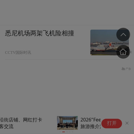
悉尼机场两架飞机险相撞
CCTV国际时讯
2026"Feel Free·自在捷境"捷克
潮
打开
旅游推介活动 在深圳、西安、
假
北京三地圆满落幕