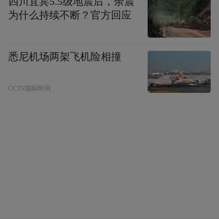
四川宜宾5.5级地震后，余震
为什么持续不断？官方回应
淀为城市发展的“增量”。
凤观枣庄 李旭东
悉尼机场两架飞机险相撞
“特别声明：以上作品内容(包括在内的视频、图片或音
频)为凤凰网旗下自媒体平台“大风号”用户上传并发
CCTV国际时讯
布，本平台仅提供信息存储空间服务。
Notice: The content above (including the videos,
pictures and audios if any) is uploaded and posted
by the user of Dafeng Hao, which is a social media
platform and merely provides information storage
space services.”