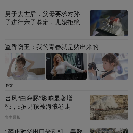
的节奏感。
男子去世后，父母要求对孙
“文旅+美食”。精心策划的“百味烟火 食韵枣
子进行亲子鉴定，儿媳拒绝
庄”美食品鉴之旅，将辣子鸡、菜煎饼等地方
美食IP化，打造“辣子鸡博物馆”等15个趣味
盗香窃玉：我的青春就是赌出来的
打卡地，让味蕾成为旅游记忆点。
“文旅+乡村”。冠世榴园的石榴博物馆、莲青
山的槐花季、熊耳山的乡村嘉年华，将生态
爽文
资源转化为可体验、可消费的产品，吸引了
台风“白海豚”影响显著增
大量周边自驾游客。
强，9岁男孩被海浪卷走
城市温度的“软实力”
鲁中晨报
“禁止对华出口光刻机，美欧
在热度之外，枣庄的“温度”是赢得口碑的关