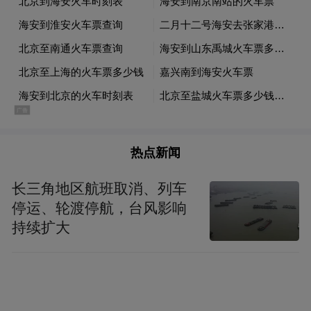
滕州市：微山湖红荷湿地“湖光盛景”系列活
动，主打生态休闲。
山亭区：依托柜族部落、月亮湾等资源，推
出露营季与篝火晚会，满足年轻人“微度假”
需求。
热点新闻
新场景与新消费
长三角地区航班取消、列车
停运、轮渡停航，台风影响
枣庄文旅的亮眼成绩，得益于对“文旅+”融合
持续扩大
模式的深度挖掘。
“文旅+体育”。台儿庄大运河悦跑赛在先，音
乐盛典在后，形成了“体育引流、文化留人”