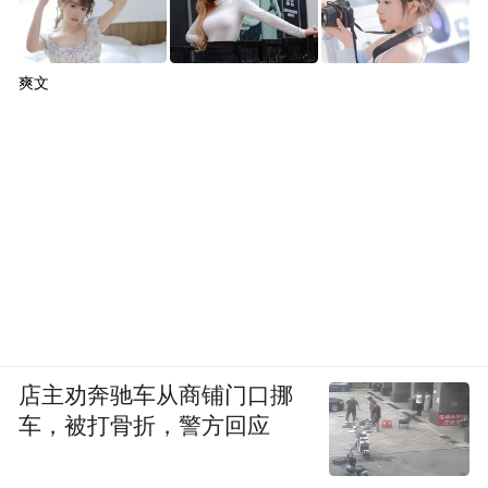
爽文
店主劝奔驰车从商铺门口挪
车，被打骨折，警方回应