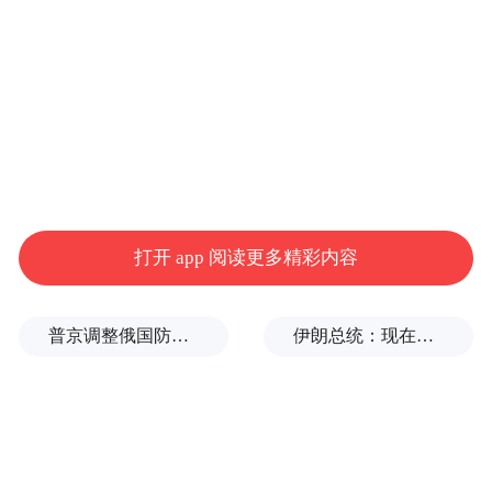
打开 app 阅读更多精彩内容
普京调整俄国防部高层人事布局，重用实战将领削弱“办公室将军”
伊朗总统：现在与最高领袖的联系非常困难