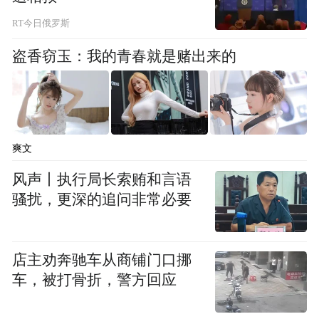
RT今日俄罗斯
盗香窃玉：我的青春就是赌出来的
爽文
风声丨执行局长索贿和言语
骚扰，更深的追问非常必要
店主劝奔驰车从商铺门口挪
车，被打骨折，警方回应