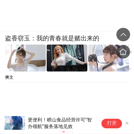
盗香窃玉：我的青春就是赌出来的
爽文
合肥市核发安徽首张医疗器械经营许可电
医
打开
子证书
药