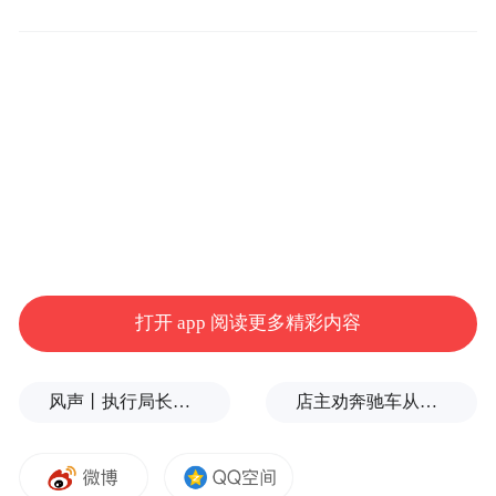
演出散场了，城市的暖意没有散。一张票根
就像一把钥匙，把演出带来的流量变成了游
客实打实的消费体验，也把远道而来的客人
变成了愿意再来的朋友。
打开 app 阅读更多精彩内容
来源：大众日报
风声丨执行局长索贿和言语骚扰，更深的追问非常必要
店主劝奔驰车从商铺门口挪车，被打骨折，警方回应
“特别声明：以上作品内容(包括在内的视频、图片或音
频)为凤凰网旗下自媒体平台“大风号”用户上传并发
布，本平台仅提供信息存储空间服务。
Notice: The content above (including the videos,