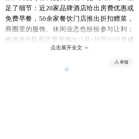
足了细节：近20家品牌酒店给出房费优惠或
免费早餐，50余家餐饮门店推出折扣赠菜，
商圈里的服饰、休闲业态也纷纷参与让利；
铁道游击队景区更是推出“5月1日至10日凭盛
点击展开全文
典门票免影视城大门票、实景演出半价”，台
儿庄古城也针对观演游客门票半价。与此同
举报
时，“五一·戏游临山”沉浸式剧游、5条精品
文旅路线同步上线，红色研学、乡村休闲、
非遗体验一应俱全。