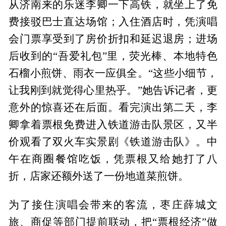
从济南来的乐迷李卿一下高铁，就坐上了免
费接驳巴士直达场馆；入住酒店时，凭演唱
会门票享受到了房价折扣和延迟退房；进场
后收到的“吾爱礼包”里，荧光棒、本地特色
石榴小煎饼、雨衣一应俱全。“这些小细节，
让我刚到就觉得心里热乎。”她告诉记者，更
意外的惊喜还在后面。看完演出第二天，李
卿拿着票根免费进入铁道游击队景区，又半
价观看了双火车实景剧《铁道游击队》。中
午在商圈餐馆吃饭，凭票根又给她打了八
折，店家还额外送了一份地道菜煎饼。
为了接住演唱会带来的客流，枣庄薛城文
旅、商促等部门提前联动，把“票根经济”做