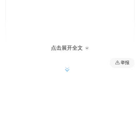
点击展开全文
接警后，民警立即启动紧急拦截预案，第一
举报
时间与涉事储值卡商家取得联系，说明案情
并出具相关证明材料。经过沟通协商，民警
成功将李先生购买的储值卡退款，挽回了其
全部损失。
事后，李先生专程来到派出所，将一面印有
“为民解忧 忠于职守"的锦旗送到办案民警手
中表示感谢。