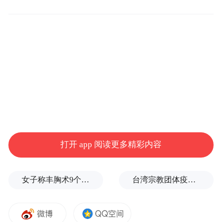
来源：枣庄公安
“特别声明：以上作品内容(包括在内的视频、图片或音
频)为凤凰网旗下自媒体平台“大风号”用户上传并发
布，本平台仅提供信息存储空间服务。
Notice: The content above (including the videos,
pictures and audios if any) is uploaded and posted
by the user of Dafeng Hao, which is a social media
platform and merely provides information storage
space services.”
打开 app 阅读更多精彩内容
女子称丰胸术9个月后确诊乳腺癌，医美机构：手术不可能引发癌症，建议走司法途径
台湾宗教团体疫情期间求购新冠疫苗被骗10亿，蒋万安：民进党的错