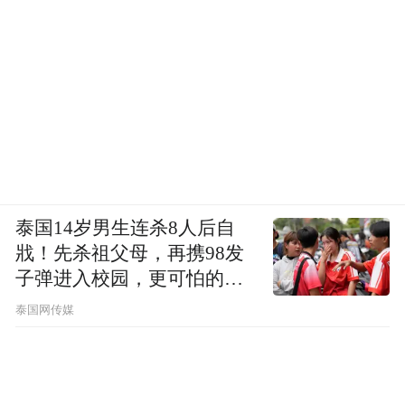
泰国14岁男生连杀8人后自
戕！先杀祖父母，再携98发
子弹进入校园，更可怕的细
节公布了
泰国网传媒