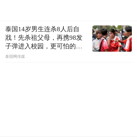
泰国14岁男生连杀8人后自
戕！先杀祖父母，再携98发
子弹进入校园，更可怕的细
节公布了
泰国网传媒