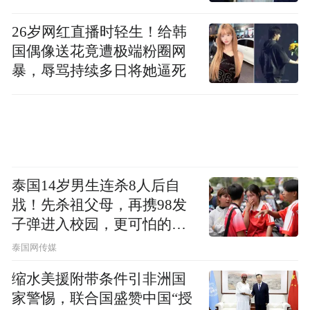
26岁网红直播时轻生！给韩
国偶像送花竟遭极端粉圈网
暴，辱骂持续多日将她逼死
泰国14岁男生连杀8人后自
戕！先杀祖父母，再携98发
子弹进入校园，更可怕的细
节公布了
泰国网传媒
缩水美援附带条件引非洲国
家警惕，联合国盛赞中国“授