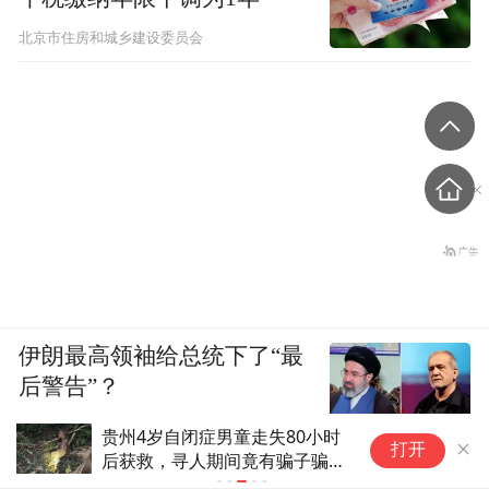
北京市住房和城乡建设委员会
伊朗最高领袖给总统下了“最
后警告”？
贵州4岁自闭症男童走失80小时
反
打开
后获救，寻人期间竟有骗子骗取
破
家属钱财