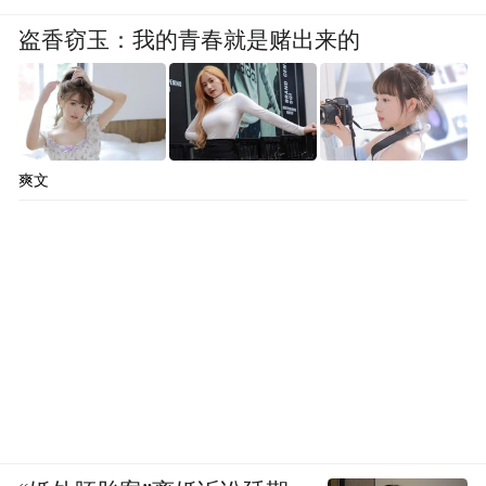
排的柱坑、柱洞，推测为早于城墙的寨墙类
盗香窃玉：我的青春就是赌出来的
遗存。除了龙山文化堆积外，可见战国、宋
代至今的其他遗迹。
此次考古发掘充实了济南泉文化内涵
爽文
大明湖西南遗址的发掘告一段落，经过考古
发掘和初步研究，这处遗址具有重大学术意
义及研究价值。郭俊峰介绍，出土资料表
明，大明湖西南遗址地层堆积的时代自下而
上依次为大汶口文化中晚期、龙山文化、岳
石文化、商代、周代、汉代、唐代、宋代和
元明清至近现代，从距今5000多年前基本不
间断地发展到当代，文化序列完备，极大延