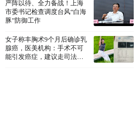
严阵以待、全力备战！上海
记者采访郭俊峰了解到，城墙以西发现有壕
市委书记检查调度台风“白海
沟，应为利用自然河道改造而成，其总宽度
豚”防御工作
超过50米，沟底最深距地表约9.8米，堆积为
女子称丰胸术9个月后确诊乳
交替叠压的淤沙层和淤泥层，最底部约25厘
腺癌，医美机构：手术不可
米厚的淤沙层内出土少量大汶口文化陶片，
能引发癌症，建议走司法途
可辨器型有鼎、鬶等，磨圆度较高，推测附
径
近应有大汶口文化遗址；其上的淤沙层和淤
泥层内发现较多龙山文化陶片，包含黑陶、
灰陶和少许白陶，可辨器型有罐、盆、鼎、
鬶等；再上可见商代堆积、战国堆积、汉代
堆积、宋代堆积。城墙以东为城内生活遗
迹，其中在墙体东侧发现一条与墙体基本平
行的基槽，西半部被城墙打破，底部可见成