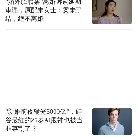
“婚外胚胎案”离婚诉讼延期
伸了济南城市的历史轴线，展示了5000年来
审理，原配朱女士：案未了
结，绝不离婚
连续发展的历史脉络和场景，是中华文明连
续性的典型例证。
还有一点就是，大明湖西南遗址拓展了山东
乃至中华文明起源研究的广度，大明湖龙山
文化城址是鲁北山前地带继寿光边线王遗
址、临淄桐林遗址、邹平丁公遗址、章丘城
子崖遗址之后向西发现的又一座龙山文化城
址，填补了城子崖和景阳冈龙山城址之间的
空白，拓展了山东乃至中华文明起源研究的
“新婚前夜输光3000亿”，硅
广度。为深入研究龙山文化城址分布格局和
谷最红的25岁AI股神也被当
韭菜割了？
早期城市文明模式，探讨当时的社会组织、