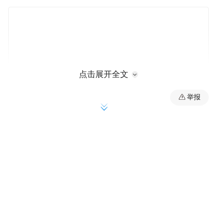
点击展开全文
举报
现在，很多关心这次考古发掘的济南人都知
道，遗址位于大明湖西南门东侧。为配合济
南轨道交通6号线大明湖站建设，2024年11月
至2025年11月，济南市考古研究院对大明湖
西南遗址进行了考古发掘，并取得阶段性成
果。