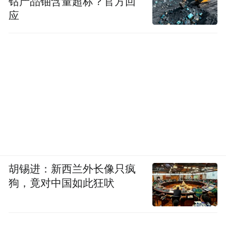
钴产品铀含量超标？官方回
应
胡锡进：新西兰外长像只疯
狗，竟对中国如此狂吠