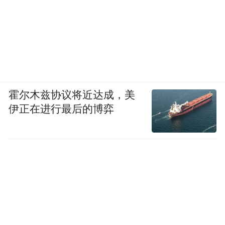
切相关的遗存，体现出古人对水资源的充分
利用，充实了济南泉文化的内涵，对“济南泉
·城文化景观”申遗、提升济南城市文化影响
力具有积极意义。”郭俊峰认为，大明湖西南
遗址的发现之重要，从其入选全国十大考古
霍尔木兹协议将近达成，美
新发现的初评名单就可以证明。济南市委、
伊正在进行最后的博弈
市政府高度重视此次发掘与文物保护工作，
决定原址保护和展示考古发现的龙山文化城
墙，力争打造一处文物保护与城市建设相得
益彰的典范案例，向市民和游客展示4000多
年前的城墙遗迹和遗址考古发掘成果。
（济南日报·爱济南)