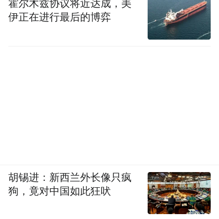
霍尔木兹协议将近达成，美
伊正在进行最后的博弈
胡锡进：新西兰外长像只疯
狗，竟对中国如此狂吠