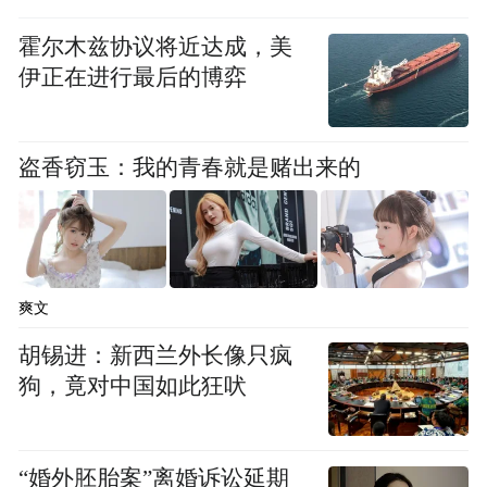
中罕见的品种。陶片表面的纹饰，应该类似
霍尔木兹协议将近达成，美
于商代青铜器上的兽面纹，推测这件黑陶器
伊正在进行最后的博弈
应该是当时的一件礼器，是祭祀时使用的。
另外还有一件战国时期的青铜戈，是在壕沟
盗香窃玉：我的青春就是赌出来的
里发现的，保存完整，重要的是器身上刻有
较完整的铭文，也能证明这段城墙的历史和
研究价值。”郭俊峰还告诉记者，在二期城墙
内还发现了一例人头骨，表明城墙建造过程
爽文
中可能存在祭祀活动。
胡锡进：新西兰外长像只疯
狗，竟对中国如此狂吠
大明湖西南遗址反映的是一个城市社会
根据墙体内外高差及遗迹分布等发掘状况，
“婚外胚胎案”离婚诉讼延期