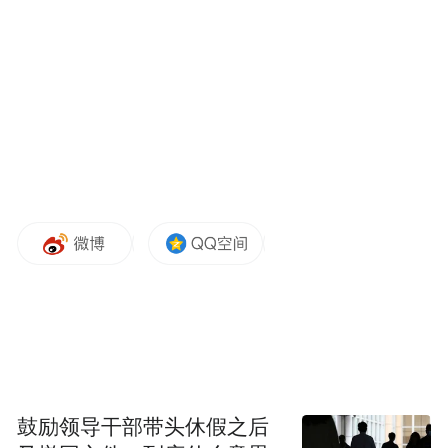
代佛寺建筑基址等重要发现。这是济南首次
在城区内发现龙山文化时期（距今约4600年
—4000年）的实物遗存。
“最重要的是，此次考古发掘中发现的龙山文
化城墙，将济南建城史提前至距今约4200
年。遗址揭露的文化序列涵盖大汶口、龙
山、岳石、商周至元明清等时期，出土了包
含蛋壳黑陶片、商代发簪、战国青铜戈等跨
时代文物，展现出济南城区连续不断的发展
脉络。”济南市考古研究院院长郭俊峰对此次
考古发掘特别重视。他告诉记者，此次考古
最重要的发现就是龙山文化城墙，其两端分
鼓励领导干部带头休假之后
别向南北延伸至发掘区外，为人工层层堆筑