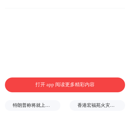
该遗址地层包含从大汶口文化中晚期至近现
代连续堆积，共发现龙山文化至近现代的城
墙、壕沟、台基、房址、经幢、灰坑、水
井、窑址、墓葬等各类遗迹206处，出土陶、
瓷、铁、铜、骨、石、木等各类质地文物460
余件，其中钱币130余枚，大汶口、龙山、岳
石、商周、汉、唐宋元明清等时期陶瓷片标
打开 app 阅读更多精彩内容
本1000余箱。同时，提取了土壤微形态标
本、浮选土样等科研检测标本近2000份，为
开展科技考古做好了充分准备。其中，在金
特朗普称将就上诉法院涉白宫宴会厅项目裁决提起上诉
香港宏福苑火灾跨部门调查最终报告：大火或由烟头引起
元时期大明湖湖底之下发现的龙山文化城墙
及壕沟，是此次发掘最重要的成果，另有宋