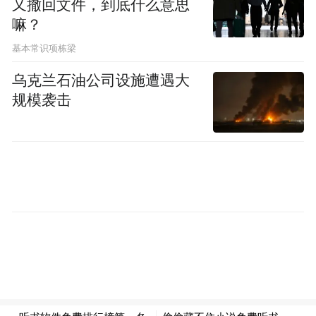
又撤回文件，到底什么意思
而成。而且，城墙以西发现有壕沟，应为利
嘛？
用自然河道改造而成，其总宽度超过50米，
基本常识项栋梁
沟底最深距地表约9.8米，堆积为交替叠压的
乌克兰石油公司设施遭遇大
淤沙层和淤泥层，最底部约25厘米厚的淤沙
规模袭击
层内出土少量大汶口文化陶片，其上的淤沙
层和淤泥层内发现较多龙山文化陶片，还可
见战国、宋代至今的其他遗迹。
得知这处龙山文化城墙出土后，很多济南人
特别激动，因为这是一座足以让济南成为全
国范围内历史最古老且从未中断过的城市之
一。郭俊峰为记者具体讲解了龙山文化城墙
的情况：这段城墙位于发掘区东端，发掘区