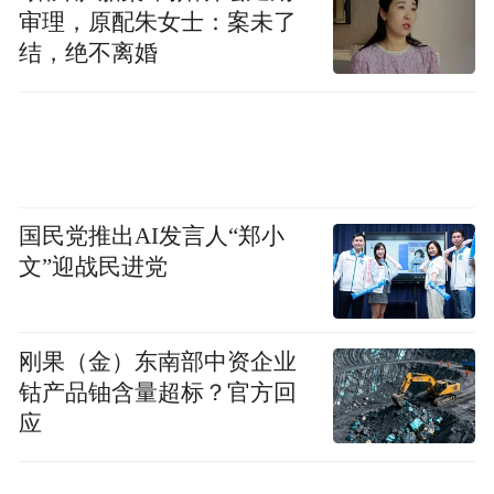
再经过专家论证，推测这处墙体应为龙山文
审理，原配朱女士：案未了
化时期城址的西城墙，上面有岳石文化及战
结，绝不离婚
国时期的补筑痕迹，说明这处城墙一直在被
济南人使用。城墙内采集的碳—14样品测年
为距今4200年左右，而城墙一直延续使用至
战国时期。从这些证据推测，这处城墙在春
秋战国时期可能就是“泺邑”“历下邑”城墙的
国民党推出AI发言人“郑小
文”迎战民进党
西边界。
大明湖西南遗址自大汶口文化时期延续发展
刚果（金）东南部中资企业
至今，文化序列完备，将济南城区内人类活
钴产品铀含量超标？官方回
动的历史提前至距今约5000年左右的大汶口
应
文化中期。此前，通常认为济南建城史距今
约2700年，而此次的发现进一步将济南建城