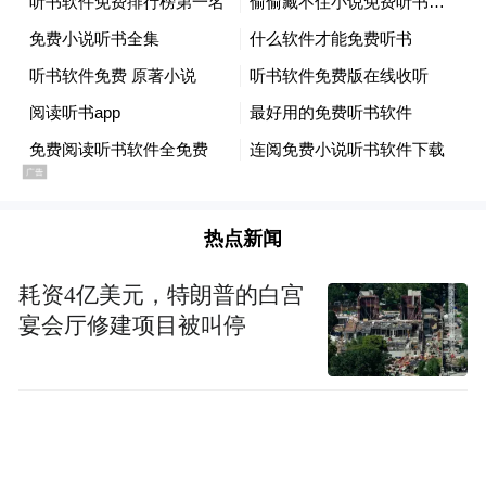
内南北长22.5米，两端分别向南北延伸至发
掘区外；宽约28米，残留最高处距地表2.4
米，残存高度约6.4米，自东向西呈缓坡状。
墙体建造方式为人工层层堆筑，经过了人的
夯打而成。目前揭露部分均为东高西低斜向
堆积，墙体结构自东向西可大致分为三部
分，可能分别对应墙体建造及使用的三个时
热点新闻
期：一期城墙、一期城墙外废弃生活堆积、
耗资4亿美元，特朗普的白宫
二期城墙。值得注意的是，城墙内出土了少
宴会厅修建项目被叫停
量精致磨光黑陶片，其中有个别是龙山文化
中厚度不足1毫米的蛋壳陶，而且还有一件黑
陶片上刻划有精美纹饰。
“这种带有纹饰的黑陶片，是龙山文化蛋壳陶