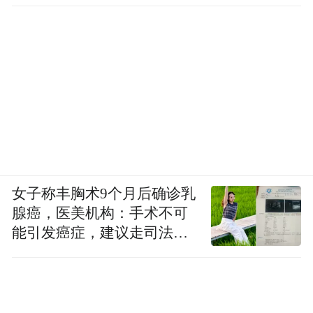
建筑技术、生产工艺、经济形态和环境变迁
提供了重要新材料。特别是刻有精美特殊纹
样的蛋壳陶片，目前仅见于两城镇、桐林和
城子崖等高等级龙山城址，表明大明湖龙山
城址具有同样的等级和重要价值。
“我们的这次考古发掘充实了济南泉文化内
涵，提升了济南城市文化影响力。龙山文化
时期城墙外侧的壕沟最底部为较厚的粗沙堆
女子称丰胸术9个月后确诊乳
腺癌，医美机构：手术不可
积，其上为淤土和淤沙的交替堆积，表明这
能引发癌症，建议走司法途
里曾是一条河流和积水区域，到宋代成为平
径
地，适合人类居住，金元时期又淤积为湖
泊，从而形成大明湖的雏形，一直延续使用
到今天。遗址发现众多水井、水渠等与水密