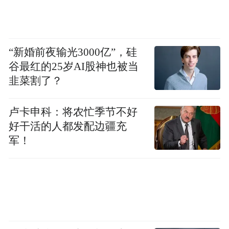
史上推至距今约4200年，这就使得济南城区
建城史可能成为全国最早之一，这是一个何
等的城市之光啊，可以说是将济南推到了全
“新婚前夜输光3000亿”，硅
国城市历史年代的最前端。
谷最红的25岁AI股神也被当
韭菜割了？
史前考古学家、山东大学考古学院教授栾丰
实在接受采访时表示，从大量的遗迹现象来
卢卡申科：将农忙季节不好
好干活的人都发配边疆充
看，大明湖西南遗址的人口非常集中，同时
军！
在城内有高等级的遗迹、高等级的遗物。所
以，综合这几处考古发现，可以认为大明湖
西南遗址反映的是一个城市社会，而不是一
般的基层乡村聚落。济南的城市历史几乎没
有间断，是连续发展下来的。