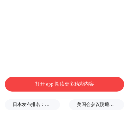
合拳”。山亭区成立区级领导为“链长”的工作
专班，构建“政府引导、市场主导、部门协
同、企业参与”的发展机制，有效改变过去甘
薯种植分散、标准不一、品牌力弱的局面。
建立“链长”与链上相关企业常态化沟通交流
机制，定期召开由甘薯种植大户、加工企
业、合作社及家庭农场参与的“产销对接
会”，协调解决技术、资金、销售等问题。制
定《山亭区甘薯产业发展规划（2020-
打开 app 阅读更多精彩内容
2025）》，统筹布局种植、加工、销售各环
节，为甘薯产业厘清发展方向。同时，统筹
日本发布排名：中国第1，日本第13
美国会参议院通过临时拨款法案
整合专项资金，用于优质甘薯种苗补贴和烘
干窖、仓储冷藏等设施建设。