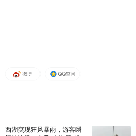
品质把控方面，当地市场监管局与农业农村
局协同实施甘薯产业全链条闭环管控。农业
农村局负责指导新型经营主体做好田间生
产，在甘薯主产镇街推广绿色生态标准化种
植技术，并对种植基地的甘薯进行定期检
测；市场监管局聚焦加工与流通环节，对甘
薯加工企业生产环境、工艺流程开展定期检
查。
目前，山亭区已累计培育甘薯加工企业12
家，建设甘薯标准化生产基地8万余亩，建成
省级现代农业（甘薯）产业园等2个产业园
西湖突现狂风暴雨，游客瞬
区，甘薯产业年销售收入达10亿元，产品远