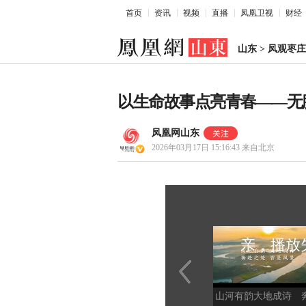
首页
资讯
视频
直播
凤凰卫视
财经
山东
>
凤观枣庄
以生命故事点亮青春——无
凤凰网山东
2026年03月17日 15:16:43
来自北京
亲，播放
山河有韵大地成诗 