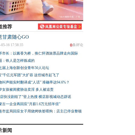
·AIGC视频丨丝路
肃民乐板蓝根
追光者
道推荐
意甘肃随心GO
0
-05-16 17:58:35
条评论
怀市长：以酱香为桥，推仁怀酒旅票品牌走向国际
题：铁人是怎样炼成的
七届上海创新创业青年50人论坛
股“千亿元军团”大扩容 这些城市起飞了
物叫声能实时翻译成“人话” 准确率达94.6%？
3岁女孩被闺蜜胁迫卖淫 多人被追责
横店快没剧组了”登上热搜 横店影视城动态辟谣
蒙古一企业再回应“月薪1.6万元招羊倌”
连市监局回应女子用烧烤铁签喂狗：店主已停业整顿
片新闻