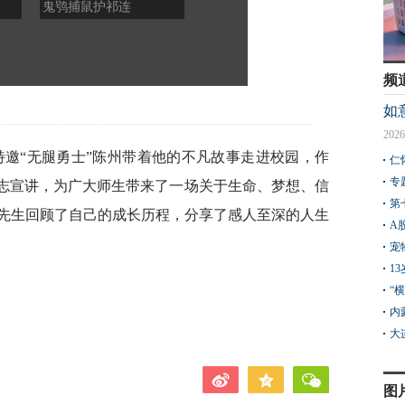
鬼鸮捕鼠护祁连
佐，黄土高原的文明灯塔
路逐光
上的
频
如
2026
特邀“无腿勇士”陈州带着他的不凡故事走进校园，作
仁
专
励志宣讲，为广大师生带来了一场关于生命、梦想、信
第
先生回顾了自己的成长历程，分享了感人至深的人生
A
宠
1
“
内
大
图