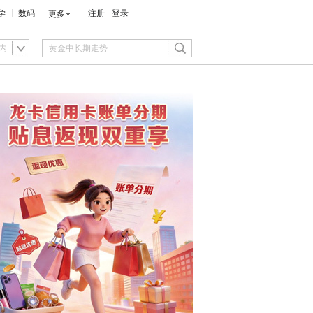
学
数码
注册
登录
更多
内
快看】青春华章 丝
【甘快看】祁连灵根 甘
银韵簪花 三代薪火