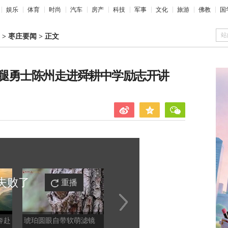
娱乐
体育
时尚
汽车
房产
科技
军事
文化
旅游
佛教
国
站
>
枣庄要闻
>
正文
腿勇士陈州走进舜耕中学励志开讲
失败
了
重播
奔赴
琥珀圆眼自带软萌滤镜
如果文物会说话丨我是南
【甘