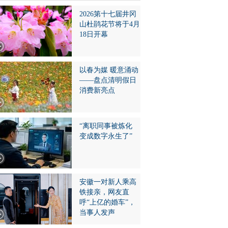
2026第十七届井冈
山杜鹃花节将于4月
18日开幕
以春为媒 暖意涌动
——盘点清明假日
消费新亮点
“离职同事被炼化
变成数字永生了”
安徽一对新人乘高
铁接亲，网友直
呼“上亿的婚车”，
当事人发声