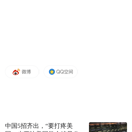
全国统招全日制在校大学生（凭身份证和学
生证）。
3.政策内容
2026年1月1日至12月31日，台儿庄古城景区
对全国18周岁（含18周岁）以下青少年人群
及全国统招全日制在校大学生，实行门票免
费的优惠政策。
4.门票预订及入园流程
①全国统招全日制在校大学生本人，须出示
有效证件，包含身份证配合学生证原件或学
中国5招齐出，“要打疼美
信网证明；