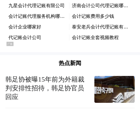
⑤免费门票仅包含台儿庄古城景区入园，不
包含个人在景区内餐饮、住宿、车船等自行
体验消费项目。
来源：文旅台儿庄
“特别声明：以上作品内容(包括在内的视频、图片或音
热点新闻
频)为凤凰网旗下自媒体平台“大风号”用户上传并发
布，本平台仅提供信息存储空间服务。
韩足协被曝15年前为外籍裁
Notice: The content above (including the videos,
判安排性招待，韩足协官员
pictures and audios if any) is uploaded and posted
by the user of Dafeng Hao, which is a social media
回应
platform and merely provides information storage
space services.”