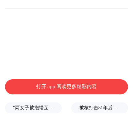
2026年1月1日至12月31日
2.政策人群
18周岁（含18周岁）以下青少年人群（凭本
打开 app 阅读更多精彩内容
人身份证、户口本或学生证均可），若身高
1.4米（含1.4米）以下儿童需在成人陪同下参
“两女子被抱错互换人生37年”一当事人沉默多日发声：我不是受益者
被核打击81年后，日本广岛废墟旁响起抗议声：拒绝拥核
观游览；（按照年份计算）