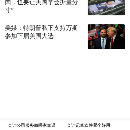
国，也要让美国学会掂量分
寸”
②18周岁（含18周岁）以下青少年人群（凭
本人身份证、户口本或学生证均可），若身
美媒：特朗普私下支持万斯
高1.4米（含1.4米）以下儿童需在成人陪同下
参加下届美国大选
参观游览；（按照年份计算）
③凭本人身份证及证件原件等证件到景区售
票窗口进行核验，领取免费门票，转借无
效；
④门票免费政策仅适用于全国统招的全日制
在校大学生，不包含自考类、成教类、网络
招生类、继续教育类等；