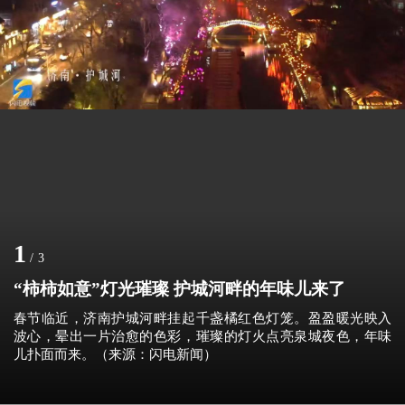
1
/
3
“柿柿如意”灯光璀璨 护城河畔的年味儿来了
春节临近，济南护城河畔挂起千盏橘红色灯笼。盈盈暖光映入
波心，晕出一片治愈的色彩，璀璨的灯火点亮泉城夜色，年味
儿扑面而来。（来源：闪电新闻）