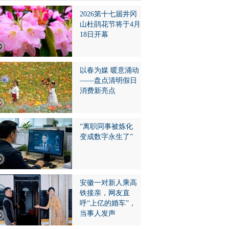
2026第十七届井冈
山杜鹃花节将于4月
18日开幕
以春为媒 暖意涌动
——盘点清明假日
消费新亮点
“离职同事被炼化
变成数字永生了”
安徽一对新人乘高
铁接亲，网友直
呼“上亿的婚车”，
当事人发声