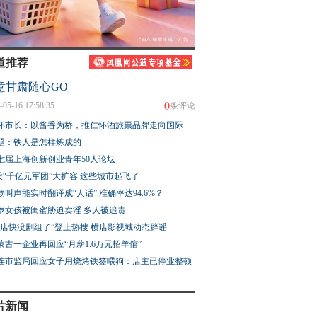
道推荐
意甘肃随心GO
0
-05-16 17:58:35
条评论
怀市长：以酱香为桥，推仁怀酒旅票品牌走向国际
题：铁人是怎样炼成的
七届上海创新创业青年50人论坛
股“千亿元军团”大扩容 这些城市起飞了
物叫声能实时翻译成“人话” 准确率达94.6%？
3岁女孩被闺蜜胁迫卖淫 多人被追责
横店快没剧组了”登上热搜 横店影视城动态辟谣
蒙古一企业再回应“月薪1.6万元招羊倌”
连市监局回应女子用烧烤铁签喂狗：店主已停业整顿
片新闻