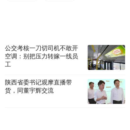
公交考核一刀切司机不敢开
空调：别把压力转嫁一线员
工
北京师范大学资深教授、中国教育学会名誉会长
陕西省委书记观摩直播带
顾明远先生现场致辞
货，同董宇辉交流
郭振有先生详细介绍了《明远四句》一书的
五大特点，强调该书为一线教育实践提供了
可借鉴的行动范本，是理解与实践教育家顾