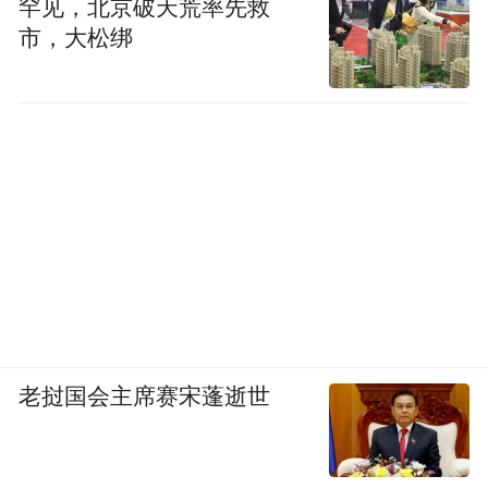
罕见，北京破天荒率先救
市，大松绑
老挝国会主席赛宋蓬逝世