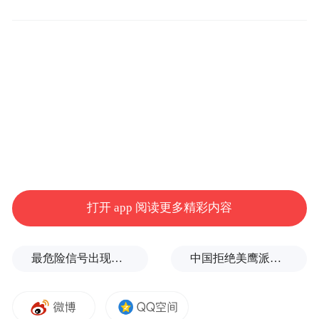
活动中，顾明远先生围绕“明远四句”核心思
想展开分享，并从农村教育、教师水平、教
育改革三个维度，指明了建设教育强国的关
键着力点，为在场教育工作者提供了思想指
引。
打开 app 阅读更多精彩内容
最危险信号出现！全球能源大动脉岌岌可危
中国拒绝美鹰派副防长访华？弦外之音被热议