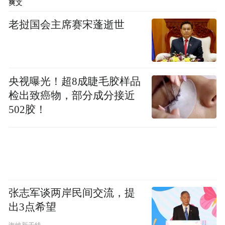
爽文
老挝国会主席赛宋蓬逝世
全国政协委员、北京师范大学国家高端智库教育
国情调查中心主任张志勇教授现场发言
央视曝光！超8成睫毛胶样品
检出致癌物，部分成分接近
陶继新教授谈到，顾先生的四句箴言：爱是
502胶！
灵魂，兴趣为动力，细微处栖居智慧，活动
乃成长的催化剂。这不仅是理念的凝练，更
是生命对生命的深情照亮，是真正“在大地上
行走的教育学”。
张志军谈两岸民间交流，提
出3点希望