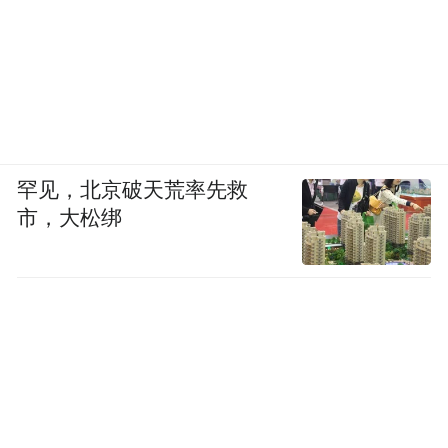
枣庄三中原校长、山东创新教育研究院副院长、
《明远四句》作者樊兴举发言
活动现场，于伟利校长结合办学实际，分享
了践行体会。近年来，枣庄市实验小学，将
顾明远先生教育思想深度融入到日常教育教
学，从“共读”中获取教育智慧，在“共情”中
罕见，北京破天荒率先救
市，大松绑
坚定教育信念，于“共行”中收获教育幸福，
以多样化实践让“明远四句”教育理念落地生
根，为基层学校践行经典教育思想提供了鲜
活样本。分享获得了在场专家与同仁的广泛
认可和高度肯定。