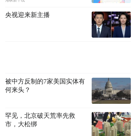
海峡新干线
央视迎来新主播
被中方反制的7家美国实体有
何来头？
山东教育社原总编辑、知名教育学者、《明远四
句》作者陶继新发言
罕见，北京破天荒率先救
樊兴举教授谈到，让“明远四句”成为广大教
市，大松绑
师的座右铭，让教与学在爱、兴趣、活动的