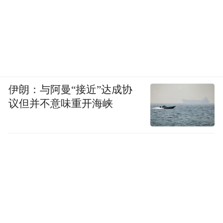
未来，学校将以此次授牌为契机，深入践行
顾明远先生教育思想，在爱与责任引领下，
让教育真谛在细微处闪光，为培养全面发展
的时代新人贡献力量。
来源：枣庄市实验小学
伊朗：与阿曼“接近”达成协
议但并不意味重开海峡
“特别声明：以上作品内容(包括在内的视频、图片或音
频)为凤凰网旗下自媒体平台“大风号”用户上传并发
布，本平台仅提供信息存储空间服务。
Notice: The content above (including the videos,
pictures and audios if any) is uploaded and posted
by the user of Dafeng Hao, which is a social media
platform and merely provides information storage
space services.”