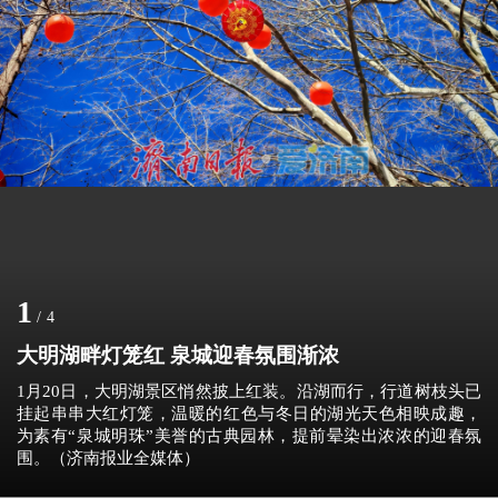
1
/
4
大明湖畔灯笼红 泉城迎春氛围渐浓
1月20日，大明湖景区悄然披上红装。沿湖而行，行道树枝头已
挂起串串大红灯笼，温暖的红色与冬日的湖光天色相映成趣，
为素有“泉城明珠”美誉的古典园林，提前晕染出浓浓的迎春氛
围。（济南报业全媒体）