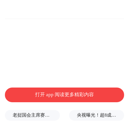
位贴敷等中医适宜技术，并系统讲解“三九
天”养生要点与注意事项，同时解答医保相关
政策问题，耐心回应大家关于中医调理的各
类疑问，进一步提升群众了对中医传统疗法
的认知。
打开 app 阅读更多精彩内容
老挝国会主席赛宋蓬逝世
央视曝光！超8成睫毛胶样品检出致癌物，部分成分接近502胶！