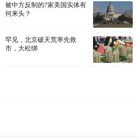
频)为凤凰网旗下自媒体平台“大风号”用户上传并发
被中方反制的7家美国实体有
布，本平台仅提供信息存储空间服务。
何来头？
Notice: The content above (including the videos,
pictures and audios if any) is uploaded and posted
by the user of Dafeng Hao, which is a social media
platform and merely provides information storage
罕见，北京破天荒率先救
space services.”
市，大松绑