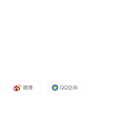
现场还有该院瑞禾膳坊中医养生超市推出的
药膳馒头、药膳包子、药膳面包及中药茶
饮，吸引众多市民品尝，收获一致好评。
此次“三九”养生健康行动，是该院践行“以人
民健康为中心”理念的生动实践，不仅传播了
中医“治未病”的养生文化，也为市民带来了
实实在在的健康获得感。
凤凰网山东 刘丹
“特别声明：以上作品内容(包括在内的视频、图片或音