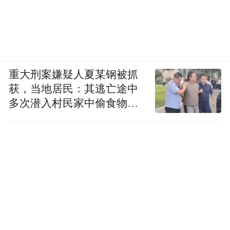
重大刑案嫌疑人夏某钢被抓
获，当地居民：其逃亡途中
多次潜入村民家中偷食物被
发现