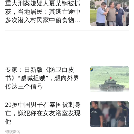
重大刑案嫌疑人夏某钢被抓
获，当地居民：其逃亡途中
多次潜入村民家中偷食物被
发现
专家：日新版《防卫白皮
书》“贼喊捉贼”，想向外界
传达三个信号
20岁中国男子在泰国被刺身
亡，嫌犯称在女友浴室发现
他
锦观新闻