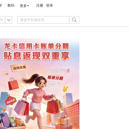
学
数码
注册
登录
更多
内