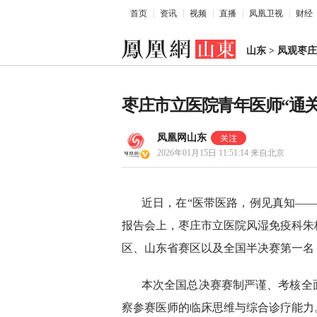
首页
资讯
视频
直播
凤凰卫视
财经
山东
>
凤观枣庄
枣庄市立医院青年医师“通
凤凰网山东
2026年01月15日 11:51:14
来自北京
近日，在“医带医路，例见真知—
报告会上，枣庄市立医院风湿免疫科朱
区、山东省赛区以及全国半决赛第一名
本次全国总决赛赛制严谨、考核全
察参赛医师的临床思维与综合诊疗能力