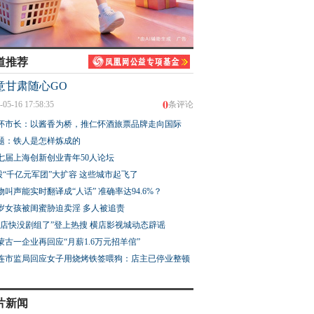
道推荐
意甘肃随心GO
0
-05-16 17:58:35
条评论
怀市长：以酱香为桥，推仁怀酒旅票品牌走向国际
题：铁人是怎样炼成的
七届上海创新创业青年50人论坛
股“千亿元军团”大扩容 这些城市起飞了
物叫声能实时翻译成“人话” 准确率达94.6%？
3岁女孩被闺蜜胁迫卖淫 多人被追责
横店快没剧组了”登上热搜 横店影视城动态辟谣
蒙古一企业再回应“月薪1.6万元招羊倌”
连市监局回应女子用烧烤铁签喂狗：店主已停业整顿
片新闻