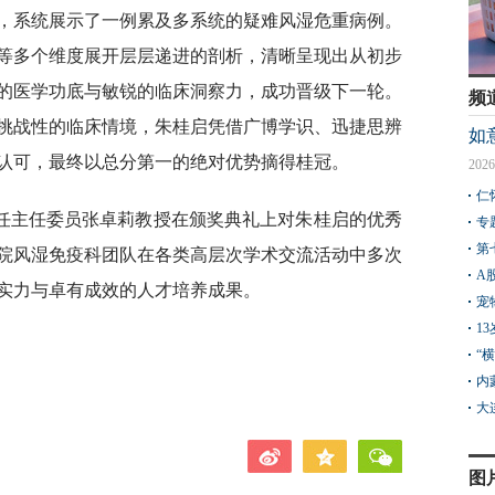
，系统展示了一例累及多系统的疑难风湿危重病例。
等多个维度展开层层递进的剖析，清晰呈现出从初步
的医学功底与敏锐的临床洞察力，成功晋级下一轮。
频
挑战性的临床情境，朱桂启凭借广博学识、迅捷思辨
如
认可，最终以总分第一的绝对优势摘得桂冠。
2026
仁
任主任委员张卓莉教授在颁奖典礼上对朱桂启的优秀
专
第
院风湿免疫科团队在各类高层次学术交流活动中多次
A
实力与卓有成效的人才培养成果。
宠
1
“
内
大
图