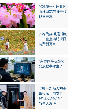
2026第十七届井冈
山杜鹃花节将于4月
18日开幕
以春为媒 暖意涌动
——盘点清明假日
消费新亮点
“离职同事被炼化
变成数字永生了”
安徽一对新人乘高
铁接亲，网友直
呼“上亿的婚车”，
当事人发声