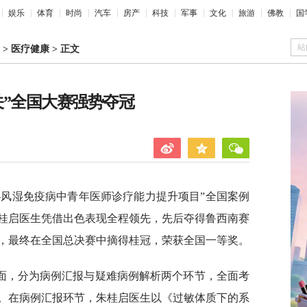
娱乐
体育
时尚
汽车
房产
科技
军事
文化
旅游
佛教
国
站
>
医疗健康
>
正文
关”全国大赛强势夺冠
—风湿免疫病中青年医师诊疗能力提升项目”全国案例
桂启医生凭借出色表现全程领先，先后夺得鲁西南赛
，最终在全国总决赛中摘得桂冠，荣获全国一等奖。
面，分为病例汇报与疑难病例解析两个环节，全面考
。在病例汇报环节，朱桂启医生以《过敏体质下的系