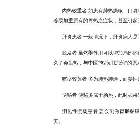
内热较重者 如患有肺热燥咳、口
姜易加重原有的胃热之症状，甚至引起
肝炎患者 一般情况下，肝炎病人
脱发者 虽然姜外用可以增加局部
久了会生热，与中医“热病用凉药”的
咳痰较黄者 多为肺热肺燥，而姜
便秘者 便秘多属于肠热，此时如
消化性溃疡患者 姜会刺激胃肠黏
姜。