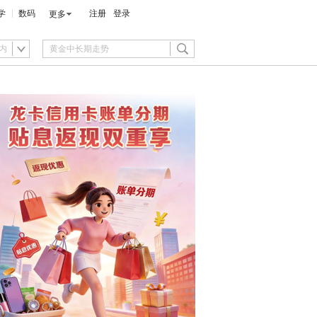
学
数码
注册
登录
更多
内