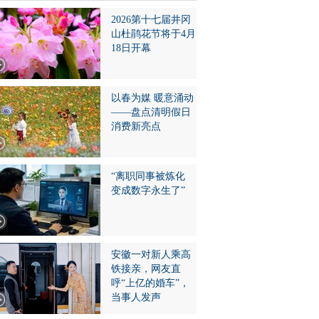
2026第十七届井冈
山杜鹃花节将于4月
18日开幕
以春为媒 暖意涌动
——盘点清明假日
消费新亮点
“离职同事被炼化
变成数字永生了”
安徽一对新人乘高
铁接亲，网友直
呼“上亿的婚车”，
当事人发声