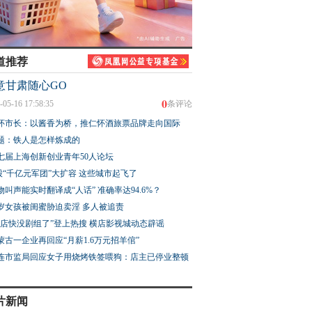
道推荐
意甘肃随心GO
0
-05-16 17:58:35
条评论
怀市长：以酱香为桥，推仁怀酒旅票品牌走向国际
题：铁人是怎样炼成的
七届上海创新创业青年50人论坛
股“千亿元军团”大扩容 这些城市起飞了
物叫声能实时翻译成“人话” 准确率达94.6%？
3岁女孩被闺蜜胁迫卖淫 多人被追责
横店快没剧组了”登上热搜 横店影视城动态辟谣
蒙古一企业再回应“月薪1.6万元招羊倌”
连市监局回应女子用烧烤铁签喂狗：店主已停业整顿
片新闻