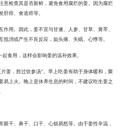
要注意检查其是否新鲜，避免食用腐烂的姜。因为腐烂
发肝癌、食道癌等。
相互作用。因此，姜不宜与甘遂、人参、甘草、黄芩、
互抵消或产生不良反应，如头痛、失眠、心悸等。
一起食用，这样会影响姜的温补效果。
三片姜，胜过饮参汤”。早上吃姜有助于身体暖和，聚
姜易上火。晚上是休养生息的时间，不建议吃生姜之
。
经常眼干、鼻干、口干、心烦易怒等。由于姜性辛温，