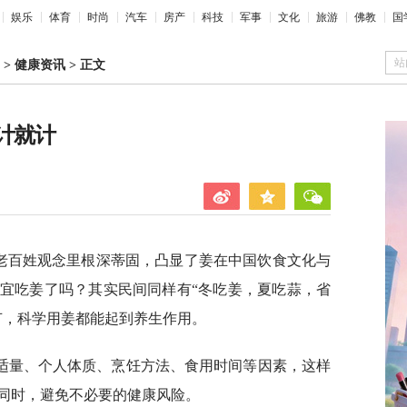
娱乐
体育
时尚
汽车
房产
科技
军事
文化
旅游
佛教
国
站
>
健康资讯
>
正文
计就计
统老百姓观念里根深蒂固，凸显了姜在中国饮食文化与
宜吃姜了吗？其实民间同样有“冬吃姜，夏吃蒜，省
节，科学用姜都能起到养生作用。
适量、个人体质、烹饪方法、食用时间等因素，这样
同时，避免不必要的健康风险。