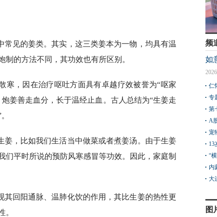
频
中常见的姜类。其实，这三类姜本为一物，均具有温
炮制的方法不同，其功效也有所区别。
如
2026
散寒，因在治疗呕吐方面具有卓越疗效被誉为“呕家
仁
专
。炮姜善走血分，长于温经止血。古人总结为“生姜走
第
”。
A
宠
生姜，比如我们生活当中做菜或者煮姜汤。由于生姜
1
我们平时所说的预防风寒感冒等功效。因此，家庭制
“
内
大
现其回阳通脉、温肺化饮的作用，其比生姜的热性更
图
性。