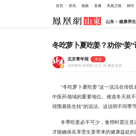
首页
资讯
视频
直播
凤凰卫视
财经
山东
>
健康养生
冬吃萝卜夏吃姜？劝你“姜”
北京青年报
2026年01月08日 15:21:34
来自北京
“冬吃萝卜夏吃姜”这一说法在传
中医药领域的重要地位。难道冬天就不
得围着医生转”的说法。这说明不同季
冬季吃姜必不可少，食用时需注意
才能确保在享受生姜带来的健康益处的