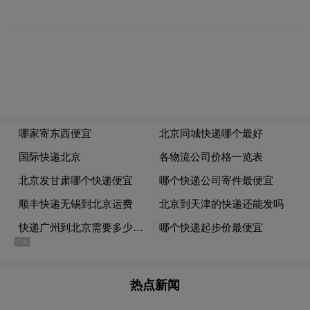
成对导演、制片、摄影等岗位的持续性需
求，吸纳了传统长剧市场收缩后的人才，实
现产业内部再就业。编剧与内容创作者也成
为增长最快的群体之一。红果短剧创作服务
平台数据显示，2025年1-9月其合作编剧数量
增长近9倍，体现内容端的强烈需求。
与会专家认为，微短剧产业兼具劳动、智力
与技术密集型特点，通过盘活闲置资源、带
动广泛就业，已成为重要的就业新增长点。
热点新闻