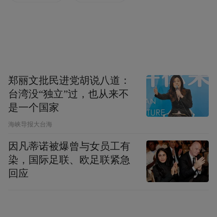
微短剧产业的发展，不仅消化了这些就业需
求，还通过改建微短剧基地，盘活烂尾项
目，带动周边就业。”
微短剧生产对超大城市核心资源依赖较低，
郑丽文批民进党胡说八道：
更易在具备拍摄条件、用工成本较低的非一
台湾没“独立”过，也从来不
线城市形成产业集聚，如郑州、西安、横店
是一个国家
等地。郑州大学政治与公共管理学院副院长
​海峡导报大台海
陈宁介绍：“郑州微短剧产业的发展是政策引
因凡蒂诺被爆曾与女员工有
导加成本驱动模式的代表，本地有闲置厂房
染，国际足联、欧足联紧急
可利用。带动直接从业人员4万多，其中30岁
回应
以下占70%，60%有大专及以上学历。”
短剧的短周期并未导致临时性用工，反而形