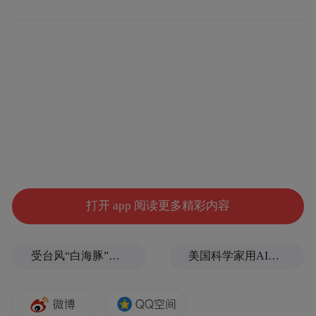
打开 app 阅读更多精彩内容
受台风“白海豚”影响，福建沿海40条航线停航
美国科学家用AI设计出新病毒
北京大学中国语言文学系教授张颐武指出：
“影视产业存在大量存量就业需求，而近年来