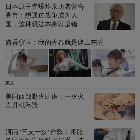
日本原子弹爆炸亲历者警告
手工体验，场场爆满，活动巧妙地将传统艺
高市：想通过战争成为大
术元素转化为可参与的互动体验，让少年儿
国，这种想法本身就是错误
童在动手创作中感受艺术魅力。
的
盗香窃玉：我的青春就是赌出来的
元旦当天，山东广播电视台文旅频道推出大
型融媒直播，山东美术馆副馆长崔文涛为市
民深入解读齐白石的艺术人生。直播通过人
民日报、央视频、闪电新闻等十余个平台同
爽文
步转播，累计吸引在线观众累计达439万人
美国西部野火肆虐，一灭火
次，在更广大范围内为观众提供了优质文化
直升机坠毁
服务。
河南“三支一扶”作弊：将服