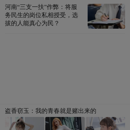
河南“三支一扶”作弊：将服
务民生的岗位私相授受，选
（新黄河）
拔的人能真心为民？
“特别声明：以上作品内容(包括在内的视频、图片或音
频)为凤凰网旗下自媒体平台“大风号”用户上传并发
布，本平台仅提供信息存储空间服务。
Notice: The content above (including the videos,
pictures and audios if any) is uploaded and posted
by the user of Dafeng Hao, which is a social media
platform and merely provides information storage
space services.”
盗香窃玉：我的青春就是赌出来的