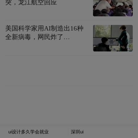
突，龙江航空回应
果；“画述百年”展览，在美术作品中，观众
可以解读中国共产党的百年奋斗故事；儿童
艺术展充满童真创意……多元展览满足了不
美国科学家用AI制造出16种
全新病毒，网民炸了…
同观众群体的审美需求。
在四楼数字艺术空间XR展区内，8部沉浸影
片可供观众自由选择，尽情畅玩。刚体验完
《哪吒》的中学生李叶摘下VR眼镜后直呼过
瘾，立刻和妈妈约定：下次还要再来，一起
感受《登月奇旅》的奇妙旅程。