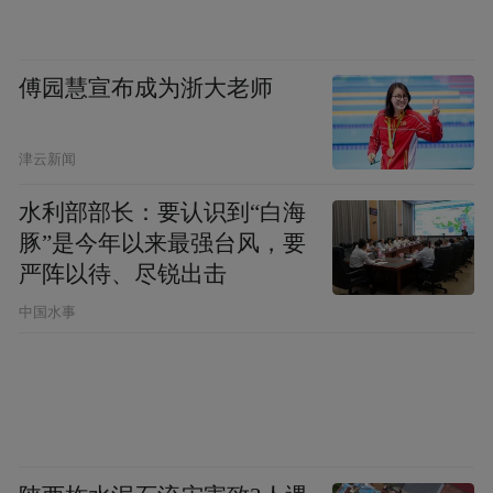
续火爆。此外，取材自齐白石笔下的虾、草
虫、蔬果等意象的《山溪群虾图 眼镜布》
《虾-卷轴冰箱贴》等文创产品同样销售抢
傅园慧宣布成为浙大老师
眼。元旦假期期间，山东美术馆各休闲区累
计创收近20万元，其中，齐白石主题文创销
津云新闻
售额近9万元，占比超过45%，充分彰显了齐
水利部部长：要认识到“白海
白石艺术强大的文化号召力。
豚”是今年以来最强台风，要
严阵以待、尽锐出击
同期，“M＋有点艺思”重启的“风物大集”汇聚
中国水事
了各类创意产品，为观众提供了多样化的艺
术消费选择。其中，融合非遗元素进行转化
的产品尤其受到观众喜爱。这些文创产品以
更亲切、更生活化的方式融入人们日常。