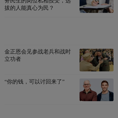
务民生的岗位私相授受，选
拔的人能真心为民？
金正恩会见参战老兵和战时
立功者
文创＋市集，销售火爆
文创产品区同样人气旺盛。备受青睐的马年
“你的钱，可以讨回来了”
限定款系列成为焦点。该系列以齐白石绘画
作品《十二属图之如此千里》为原型，推出
了“手工卷轴如此千里”“马鬃冰箱贴”，软陶
“如此千里小摆件”等主题文创产品，销售持