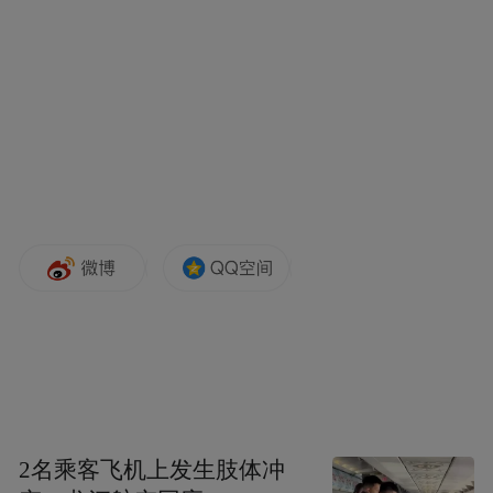
多元展览，共享艺术盛宴
除了齐白石特展外，美术馆同期推出的多个
展览各具特色：“看世界的N种可能——新时
代油画艺术的多样性探索”，看当代油画展呈
现多元艺术语言；“方寸大千——中外藏书票
捐赠及艺术展”，在600余枚藏书票中看时代
气息和文明脉动；国家艺术基金美术展2026
2名乘客飞机上发生肢体冲
年第一展展示了青年艺术家的美术探索成