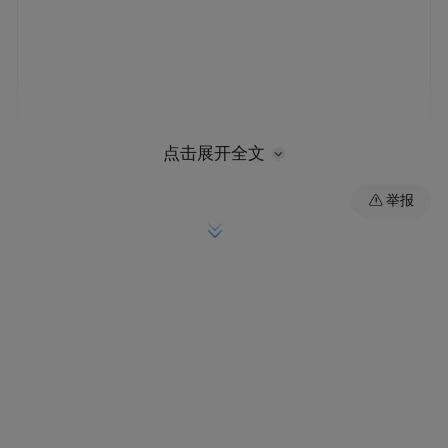
点击展开全文
齐白石特展引爆艺术热
举报
人潮涌动的展厅里，“学我者生——齐白石与
山东弟子特展”尤为引人注目。本次展览以独
特的师徒脉络为线索，系统呈现了齐白石与
其山东弟子之间的艺术传承与创新。展览不
仅展出了80余件齐白石珍贵原作，更是展出
李鱓、李方膺、高凤翰、吴昌硕、李苦禅、
王雪涛、于非闇、许麟庐、崔子范等名家大