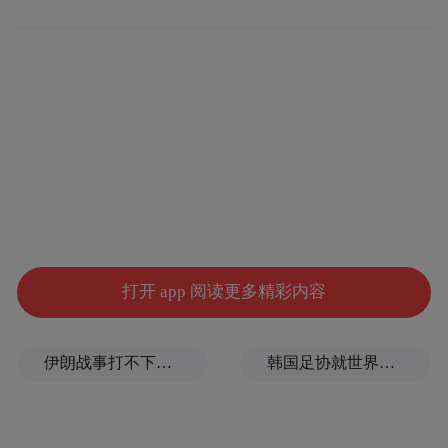
师的50余件作品，让观众直观感受到中国画
传承与发展的生动图景。
在白石书屋内，围观了许多观众，在电子屏
书桌前，体验书法。“假期带孩子来感受艺术
氛围特别有意义。”带着孩子观展的市民王蕾
表示，“既能欣赏大师真迹，又能参与互动活
动，比单纯的游玩更有收获。”
打开 app 阅读更多精彩内容
伊朗战事打不下去了？美军参联会主席力主“翻篇”
韩国足协就世界杯失利发布致歉信