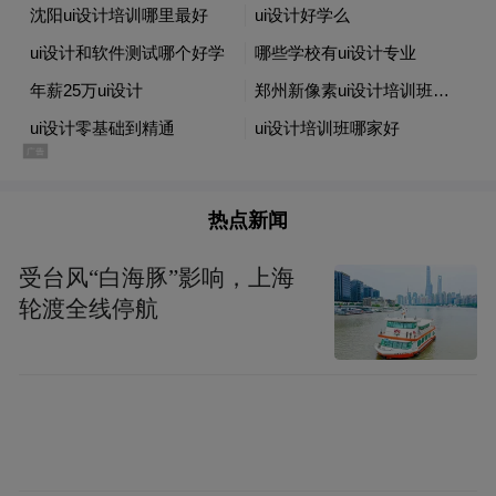
热点新闻
线上线下，美育“破圈”
受台风“白海豚”影响，上海
轮渡全线停航
公共教育活动成为吸引亲子家庭的突出亮
点。围绕齐白石笔下的草虫、墨虾、十二属
图等经典题材，山东美术馆精心策划了6场次
主题公教活动，“草丛昆虫琥珀”“齐白石小虾
创意掐丝小夜灯”“学我者生·宋锦珍珠画”创意