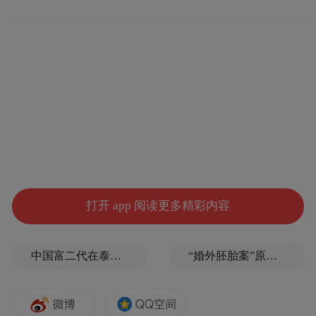
故居前有星斗塘池水，后有矮山坡与成片竹
林，房屋掩映其间。“齐白石少年时期的视觉
记忆，决定了他为何反复创作虾、鱼、螃
蟹、小鸡等题材作品。”王亚楠说，策展团队
通过数字技术复原星斗塘场景，生动展现齐
白石少年时期在湘潭的生活经历。
步入“五出五归”数字单元，一幅巨型的数字
打开 app 阅读更多精彩内容
画卷和地图呈现在观众眼前。王亚楠解读
道，“五出五归”是齐白石艺术生涯的关键阶
中国富二代在泰国被杀，嫌犯自首后称“在女友浴室看见他”，真相却没这么简单
“婚外胚胎案”原配妻子求助律师：如何核实胚胎已销毁？伪造结婚证算重婚吗？医院的责任边界在哪？
段。中国人学画讲究“师古人”“师造化”，齐
白石生前曾遍访收藏名家，观摩扬州八怪、