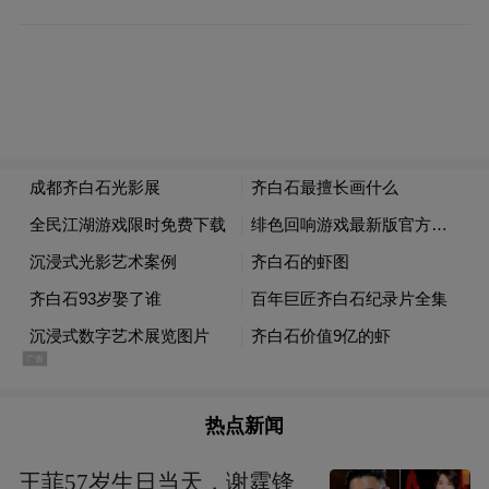
物画多描绘无生命的标本或场景，而中国画
侧重传递生命力量与奔放感，数字化的展陈
形式让齐白石的画“活”了起来。
山东美术馆馆长杨晓刚表示，本次展览既确
保严谨的学术性和高水准的艺术呈现，更力
求以符合当代观众审美趣味和接受习惯的方
式设计展陈，寓教于乐、雅俗共赏，真正实
现优秀传统文化的创造性转化、创新性发
展。
“‘万竹山居’‘五出五归’‘一花一世界’等数字光
热点新闻
影，以及‘白石来信’‘万花筒’等公教互动项
目，让展览更具丰富性与感染力。”杨晓刚
王菲57岁生日当天，谢霆锋