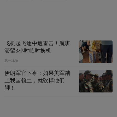
八大山人等古人的真迹，理清中国画的历史
脉络，又通过远游领略自然之美，丰富视觉
经验并转化为创作灵感。
数字画卷直观展示齐白石游历期间的所见所
画，以及他从“师法古人”到“师法自然”的艺
飞机起飞途中遭雷击！航班
术转化过程。另一数字单元“一花一世界”则
滞留3小时临时换机
借助圆形互动装置，立体展现齐白石衰年变
第一现场
法后的艺术风格。
伊朗军官下令：如果美军踏
上我国领土，就砍掉他们
“我们以四季为主题，精选玉兰、紫藤、荷
脚！
花、秋虫等齐白石经典题材作品，让观众看
到中国画的笔墨如何捕捉物象的生命力。”王
亚楠说，这与西方静物画截然不同，西方静