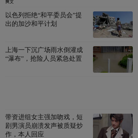
爽文
美学。(完)
以色列拒绝“和平委员会”提
出的加沙和平计划
“特别声明：以上作品内容(包括在内的视频、图片或音
频)为凤凰网旗下自媒体平台“大风号”用户上传并发
布，本平台仅提供信息存储空间服务。
Notice: The content above (including the videos,
上海一下沉广场雨水倒灌成
pictures and audios if any) is uploaded and posted
“瀑布”，抢险人员紧急处置
by the user of Dafeng Hao, which is a social media
platform and merely provides information storage
space services.”
带资进组女主强加吻戏，短
剧男演员崩溃发声被质疑炒
作，本人回应