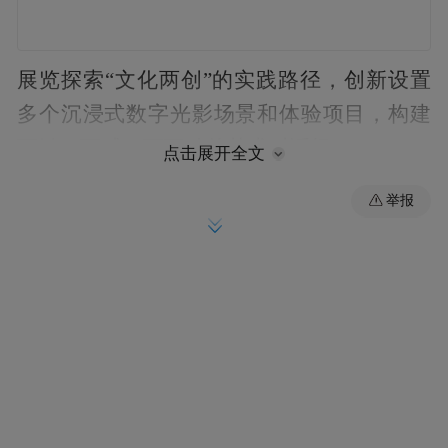
展览探索“文化两创”的实践路径，创新设置
多个沉浸式数字光影场景和体验项目，构建
可触、可感、可互动的艺术对话场。
点击展开全文
举报
“我们希望每位观众都能拥有一双‘白石之
眼’，跟随齐白石从年少到年老，感受他的人
生经历与艺术历程。”北京画院美术馆艺术总
监、齐白石艺术国际研究中心秘书长王亚楠
接受记者采访时介绍，现场展陈的“万竹山
居”数字场景，设计灵感源自齐白石的同名作
品，呈现了他心中的理想家园——湖南湘潭
星斗塘故居。