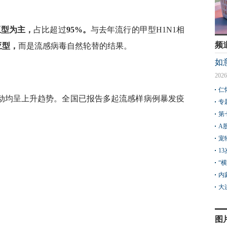
亚型为主，
占比超过
95%。
与去年流行的甲型H1N1相
频
亚型，
而是流感病毒自然轮替的结果。
如
2026
仁
动均呈上升趋势。全国已报告多起流感样病例暴发疫
专
第
A
宠
1
“
内
大
图