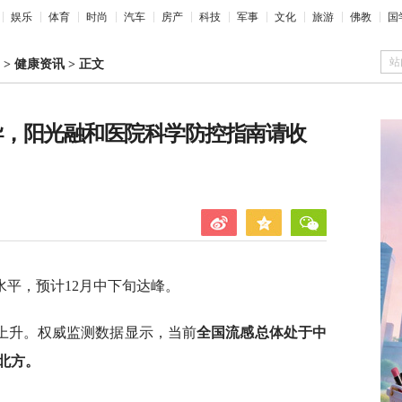
娱乐
体育
时尚
汽车
房产
科技
军事
文化
旅游
佛教
国
站
>
健康资讯
>
正文
主导，阳光融和医院科学防控指南请收
平，预计12月中下旬达峰。
上升。权威监测数据显示，当前
全国流感总体处于中
北方。