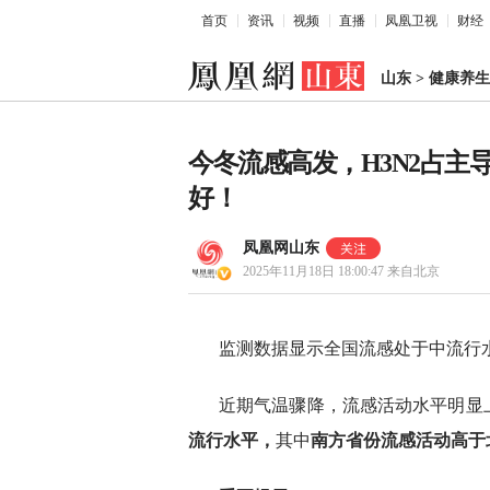
首页
资讯
视频
直播
凤凰卫视
财经
山东
>
健康养生
今冬流感高发，H3N2占
好！
凤凰网山东
2025年11月18日 18:00:47
来自北京
监测数据显示全国流感处于中流行水
近期气温骤降，流感活动水平明显
流行水平，
其中
南方省份流感活动高于