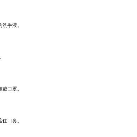
的洗手液。
。
佩戴口罩。
遮住口鼻。