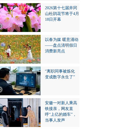
2026第十七届井冈
山杜鹃花节将于4月
18日开幕
以春为媒 暖意涌动
——盘点清明假日
消费新亮点
“离职同事被炼化
变成数字永生了”
安徽一对新人乘高
铁接亲，网友直
呼“上亿的婚车”，
当事人发声