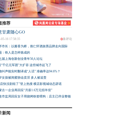
道推荐
意甘肃随心GO
0
-05-16 17:58:35
条评论
怀市长：以酱香为桥，推仁怀酒旅票品牌走向国际
题：铁人是怎样炼成的
七届上海创新创业青年50人论坛
股“千亿元军团”大扩容 这些城市起飞了
物叫声能实时翻译成“人话” 准确率达94.6%？
3岁女孩被闺蜜胁迫卖淫 多人被追责
横店快没剧组了”登上热搜 横店影视城动态辟谣
蒙古一企业再回应“月薪1.6万元招羊倌”
连市监局回应女子用烧烤铁签喂狗：店主已停业整顿
片新闻