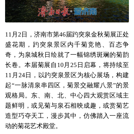
11月2日，济南市第46届趵突泉金秋菊展正处
盛花期，趵突泉景区内千菊竞艳、百态争
奇，为泉城秋日绘就了一幅锦绣斑斓的菊韵
长卷。本届菊展自10月25日启幕，将持续至
11月24日，以趵突泉景区为核心展场，构建
起“一脉清泉串四区，菊景交融耀八景”的景
观格局。东、南、北、中心四大观赏区域主
题鲜明，或见菊与泉石相映成趣，或赏菊艺
造型巧夺天工，漫步其中，仿佛踏入一座流
动的菊花艺术殿堂。