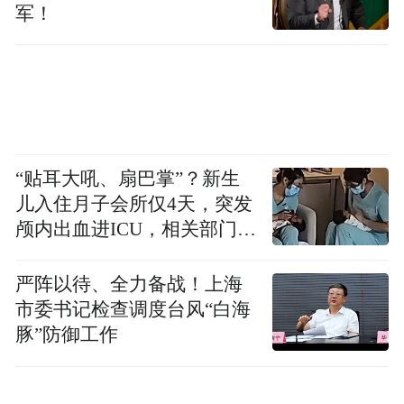
军！
本届菊展在多维度实现创新突破：菊花培育
“贴耳大吼、扇巴掌”？新生
技术更精湛，千余品种的菊花品相绝佳、花
儿入住月子会所仅4天，突发
颅内出血进ICU，相关部门已
期绵长;艺术呈现形式更丰富，菊艺造型融入
介入
泉城文化元素，让菊花成为讲述济南故事的
严阵以待、全力备战！上海
“活载体”;游客互动体验更有趣，增设菊艺工
市委书记检查调度台风“白海
坊、摄影打卡点等互动场景;夜间游览更具特
豚”防御工作
色，灯光与菊影交辉，为泉城夜色添上一抹
诗意菊香。