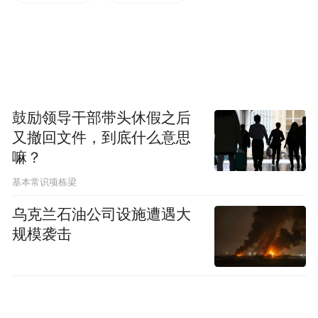
盘，将景区点缀得绚烂夺目。金黄的菊瓣舒
展如丝，粉红的花团圆润似球，还有蓝紫、
橙红等珍稀品种竞相绽放，“春日剑山”等特
色菊种更以独特花型吸引游客驻足品鉴。一
簇簇、一丛丛菊花或依偎在清泉石畔，或点
鼓励领导干部带头休假之后
缀于亭台楼阁间，与趵突泉的灵动水韵交织
又撤回文件，到底什么意思
出“菊景交融”的绝美画面，完美诠释了“趵突
嘛？
菊韵”的主题精髓。
基本常识项栋梁
乌克兰石油公司设施遭遇大
规模袭击