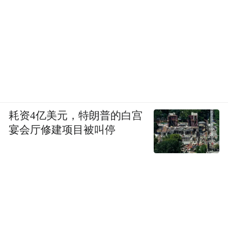
来源：济南报业全媒体
“特别声明：以上作品内容(包括在内的视频、图片或音
频)为凤凰网旗下自媒体平台“大风号”用户上传并发
布，本平台仅提供信息存储空间服务。
Notice: The content above (including the videos,
pictures and audios if any) is uploaded and posted
by the user of Dafeng Hao, which is a social media
耗资4亿美元，特朗普的白宫
platform and merely provides information storage
宴会厅修建项目被叫停
space services.”