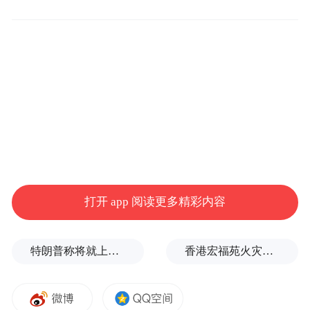
打开 app 阅读更多精彩内容
特朗普称将就上诉法院涉白宫宴会厅项目裁决提起上诉
香港宏福苑火灾跨部门调查最终报告：大火或由烟头引起
步入展区，五彩斑斓的菊花如打翻的调色