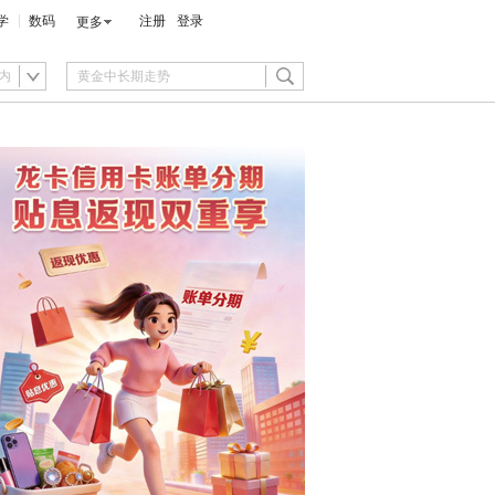
学
数码
注册
登录
更多
内