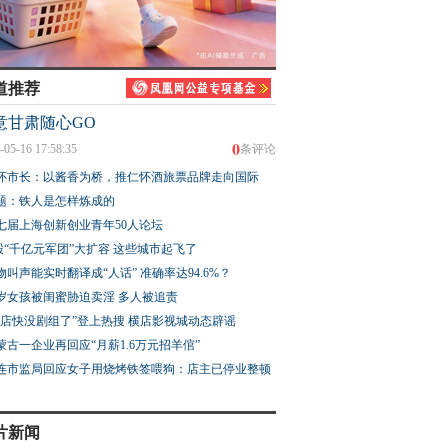
道推荐
意甘肃随心GO
0
-05-16 17:58:35
条评论
怀市长：以酱香为桥，推仁怀酒旅票品牌走向国际
题：铁人是怎样炼成的
七届上海创新创业青年50人论坛
股“千亿元军团”大扩容 这些城市起飞了
物叫声能实时翻译成“人话” 准确率达94.6%？
3岁女孩被闺蜜胁迫卖淫 多人被追责
横店快没剧组了”登上热搜 横店影视城动态辟谣
蒙古一企业再回应“月薪1.6万元招羊倌”
连市监局回应女子用烧烤铁签喂狗：店主已停业整顿
片新闻