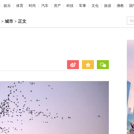
娱乐
体育
时尚
汽车
房产
科技
军事
文化
旅游
佛教
国
站
>
城市
>
正文