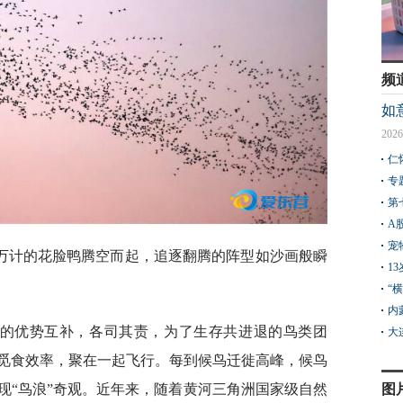
频
如
2026
仁
专
第
A
宠
万计的花脸鸭腾空而起，追逐翻腾的阵型如沙画般瞬
1
“
内
成的优势互补，各司其责，为了生存共进退的鸟类团
大
觅食效率，聚在一起飞行。每到候鸟迁徙高峰，候鸟
图
现“鸟浪”奇观。近年来，随着黄河三角洲国家级自然