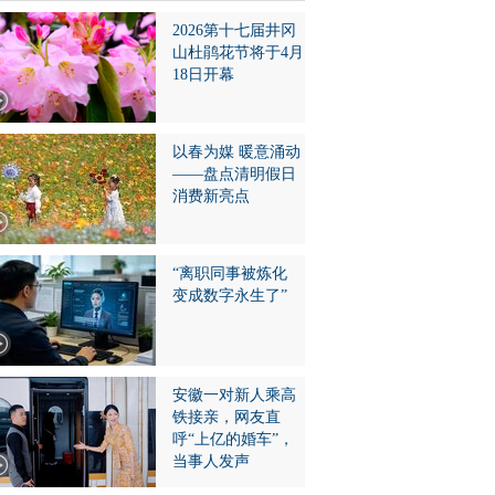
2026第十七届井冈
山杜鹃花节将于4月
18日开幕
以春为媒 暖意涌动
——盘点清明假日
消费新亮点
“离职同事被炼化
变成数字永生了”
安徽一对新人乘高
铁接亲，网友直
呼“上亿的婚车”，
当事人发声