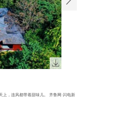
上，连风都带着甜味儿。 齐鲁网·闪电新