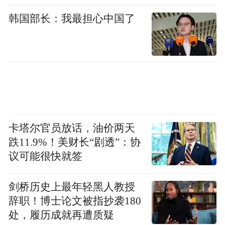
块的运输难题。
韩国部长：我最担心中国了
全力抢收不遗漏一寸土地、不浪费一粒粮
食。
农情调度数据显示，截至10月11日，全省秋
粮已收面积3999.5万亩，约占应收面积的
60.7%，其中，玉米已收面积3711.5万亩，约
卡塔尔官员放话，油价两天
占应收面积的63.5%。
跌11.9%！美财长“剧透”：协
议可能很快就签
抢烘晾晒，解决秋粮存储难题
剑桥历史上最年轻黑人教授
秋粮收获过半，山东各地烘干点仍“人歇机不
辞职！博士论文被指抄袭180
歇”昼夜运转，为秋粮归仓保驾护航。
处，履历成就再遭质疑