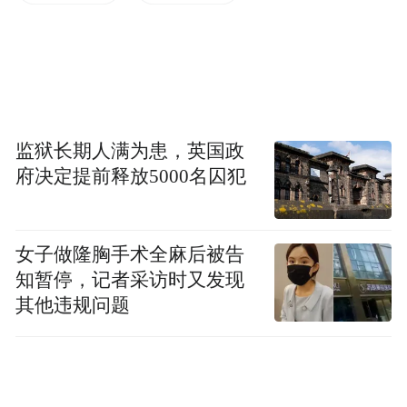
省农业农村部门紧急印发《应对“三秋”大范
围降雨技术指导意见》，并派出6个工作指导
组深入各地田间地头，千方百计把丰收抢出
来、夺出来。
监狱长期人满为患，英国政
在秋收方面，山东因地制宜分类管理，确保
府决定提前释放5000名囚犯
多收一块是一块、少损失一点是一点。在秋
种方面，山东提出要按照“适墒应变、抗逆精
女子做隆胸手术全麻后被告
播、以技补晚，以促为主”的原则，稳定播种
知暂停，记者采访时又发现
面积，狠抓播种质量，加强苗后管理，打好
其他违规问题
小麦丰产基础。
目前，山东组织5400多台履带式玉米收割
机，对土壤湿度较高的田块抓紧抢收，并动