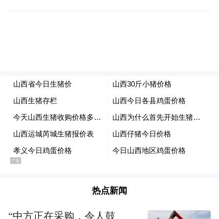
态更新公布粮食烘干服务点信息，按照就近
原则组织应急抢烘，减少粮食损失。
全力抢收，农机农技齐上阵
在菏泽定陶区，近50台履带式收割机上阵，
帮助农户开展抢收作业，为秋粮颗粒归仓争
取宝贵时间。
与此同时，农机技术人员也深入田间地头，
针对农机具可能出现的问题和故障，向农机
手传授农机操作、维修保养、常见故障排除
热点新闻
等知识，推广科学晾晒、防虫防霉等实用技
术。
“中方正在采购，令人鼓