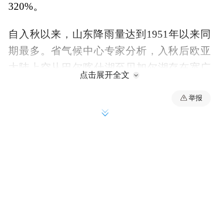
320%。
自入秋以来，山东降雨量达到1951年以来同
期最多。省气候中心专家分析，入秋后欧亚
大陆上空从巴尔喀什湖至贝加尔湖存在宽广
点击展开全文
低槽区，有利于冷空气向南扩散。同时，副
举报
热带高压总体呈现面积偏大、强度偏强的特
点，有利于引导低纬水汽向北输送，冷暖气
流在长江以北地区交汇，导致了山东的持续
降雨。
超量降水情况与玉米、大豆、花生、棉花等
作物“三秋”生产关键阶段不期而遇，给秋收
秋种工作带来挑战。连续阴雨致使田间湿度