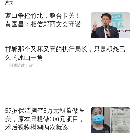
爽文
蓝白争抢竹北，整合卡关！
黄国昌：相信郑丽文会守诺
邯郸那个又坏又蠢的执行局长，只是积怨已
久的冰山一角
一句话法律干货
（图源：中新网）
对于机械不能进地作业的地块，当地调度人
员疏浚沟渠，组织人工抢收。鲁西新区积极
指导群众与农业服务公司合作，利用植保无
57岁保洁掏空5万元积蓄做医
美，原本只想做600元项目，
人机加装专业吊装设备这一创新方式，将田
术后视物模糊两次就诊
地里的玉米运出来，解决了机械无法到达地