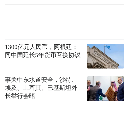
在菏泽曹县，25个粮食烘干服务点提前半个
月检修设备，确保设备在关键时刻能够稳定
运行，付文种植专业合作社实现“当日收割、
当日烘干”，日烘干能力超600吨；郓城县引
进的500吨级加大烘干塔采用低温技术，避免
1300亿元人民币，阿根廷：
同中国延长5年货币互换协议
粮食营养流失，保证了秋粮的品质。
再将目光转向济宁。济宁及时制定并下发
事关中东水道安全，沙特、
《济宁市应对“三秋”大范围降雨技术指导意
埃及、土耳其、巴基斯坦外
见》等文件，指导各地积极开展秋收秋种工
长举行会晤
作。同时，公布烘干机所在位置、烘干能力
和服务热线，全市547台烘干机满负荷运转，
保障全市烘干能力。