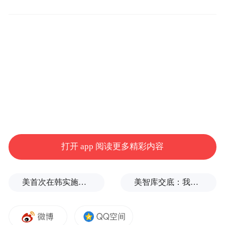
增大，机械无法下地作业，容易导致秋收作
物发芽、霉变，影响收成和品质。
面对阴雨天气挑战，山东迅速调整作业方
式。
打开 app 阅读更多精彩内容
美首次在韩实施自杀式FPV无人机演习
美智库交底：我们调研了全球4.2万人的中美偏好，民心已有惊人巨变
（图源：大众日报）