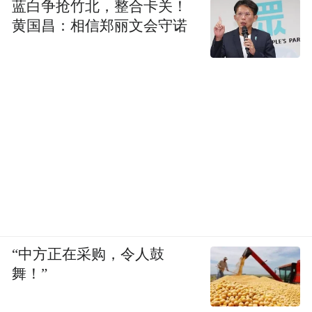
蓝白争抢竹北，整合卡关！
和高效的行动，全力保障秋粮收获。当前，
黄国昌：相信郑丽文会守诺
山东已动态更新公布2637个粮食烘干服务点
（累计烘干设备5179台）信息，最大日烘干
能力达13.72亿斤。
“三秋”农业生产，一头连着农民群众的切身
利益，一头连着建设更高水平齐鲁粮仓，关
系经济社会发展大局。在这场与雨天的赛跑
中，山东各地以精准服务、科学调度、技术
指导摆脱困境。
“中方正在采购，令人鼓
雨暂歇，人未歇。
舞！”
从“抢收”到“保烘”，再到秋种准备，推动各