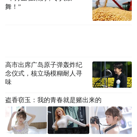
舞！”
应对秋收难题时，菏泽展现出强大的统筹协
调能力——在国庆前夕，菏泽成立“三秋”玉
米抢收抢烘抢播应急领导小组，印发《2025
年“三秋”玉米抢收抢烘应急预案》，组建115
支应急作业服务队、27个区域农机社会化服
高市出席广岛原子弹轰炸纪
务中心。此外，16台移动式烘干机、249台固
念仪式，核立场模糊耐人寻
定式烘干机、64台履带式拖拉机、204台履带
味
式玉米收获机，全面动员护航秋粮丰收。
盗香窃玉：我的青春就是赌出来的