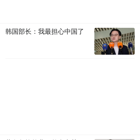
韩国部长：我最担心中国了
（图源：大众日报）
在兖州区，抢烘晾晒工作同样开展得如火如
荼。漕河镇5家粮食烘干服务点全天候满负荷
运行，新驿镇6家烘干点的9台大型设备昼夜
运转。此外，对于不具备烘干条件的小农
户，该区组织镇村利用闲置空旷场地开放晾
晒。
边抢收、边烘干，山东各地正以坚定的决心